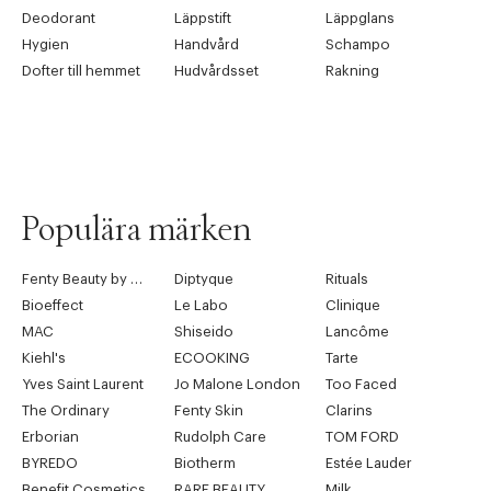
Deodorant
Läppstift
Läppglans
Hygien
Handvård
Schampo
Dofter till hemmet
Hudvårdsset
Rakning
Populära märken
Fenty Beauty by Rihanna
Diptyque
Rituals
Bioeffect
Le Labo
Clinique
MAC
Shiseido
Lancôme
Kiehl's
ECOOKING
Tarte
Yves Saint Laurent
Jo Malone London
Too Faced
The Ordinary
Fenty Skin
Clarins
Erborian
Rudolph Care
TOM FORD
BYREDO
Biotherm
Estée Lauder
Benefit Cosmetics
RARE BEAUTY
Milk