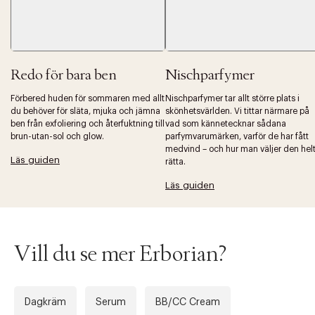
Redo för bara ben
Nischparfymer
Förbered huden för sommaren med allt
Nischparfymer tar allt större plats i
du behöver för släta, mjuka och jämna
skönhetsvärlden. Vi tittar närmare på
ben från exfoliering och återfuktning till
vad som kännetecknar sådana
brun-utan-sol och glow.
parfymvarumärken, varför de har fått
medvind – och hur man väljer den hel
Läs guiden
rätta.
Läs guiden
Vill du se mer Erborian?
Dagkräm
Serum
BB/CC Cream