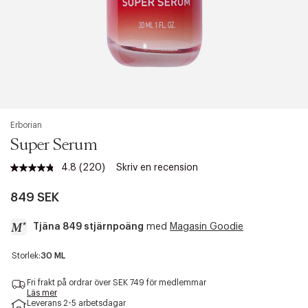
Erborian
Super Serum
4.8
(220)
Skriv en recension
Läs
220
recensioner.
849 SEK
Länk
till
Tjäna 849 stjärnpoäng
med
Magasin Goodie
samma
sida.
a
Storlek:
30 ML
c
c
Fri frakt på ordrar över SEK 749 för medlemmar
e
Läs mer
Leverans 2-5 arbetsdagar
s