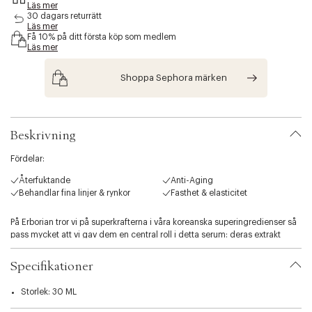
Läs mer
s
30 dagars returrätt
i
Läs mer
b
Få 10% på ditt första köp som medlem
i
Läs mer
l
i
Shoppa Sephora märken
t
y
.
v
Beskrivning
a
r
Fördelar:
i
a
Återfuktande
Anti-Aging
t
Behandlar fina linjer & rynkor
Fasthet & elasticitet
i
o
På Erborian tror vi på superkrafterna i våra koreanska superingredienser så
n
pass mycket att vi gav dem en central roll i detta serum: deras extrakt
.
representerar 80% av formeln.
s
e
Specifikationer
Bamboo Super Serum:
l
Detta serum är berikat med hyaluronsyra som intensivt och hållbart* laddar
e
Storlek: 30 ML
huden med fukt och ger en len, behaglig hela dagen.
c
För en hud är märkbart rik på fukt samt en fräsch och strålande hy,