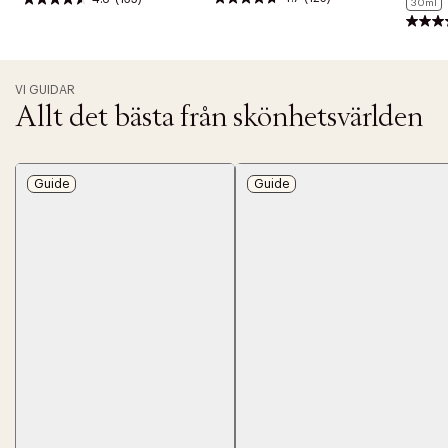
30ml
upprätthålla hudens ekosystem, för en återfuktad hy.
VI GUIDAR
Allt det bästa från skönhetsvärlden
Guide
Guide