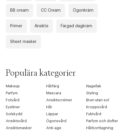
BB cream
CC Cream
Ögonkräm
Primer
Ansikte
Färgad dagkräm
Sheet masker
Populära kategorier
Makeup
Hårfärg
Nagellak
Parfym
Mascara
Styling
Fotvård
Ansiktscrémer
Brun utan sol
Eyeliner
Hår
Kroppsvård
Solskydd
Läppar
Fuktvård
Ansiktsvård
Ögonsvård
Parfym och dofter
Ansiktsmasker
Anti-age
Hårborttagning