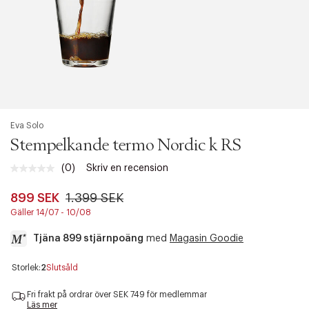
Eva Solo
Stempelkande termo Nordic k RS
(0)
Skriv en recension
Inget
klassificeringsvärde.
Länk
899 SEK
1.399 SEK
till
Gäller 14/07 - 10/08
samma
sida.
Tjäna 899 stjärnpoäng
med
Magasin Goodie
a
Storlek:
2
Slutsåld
c
c
Fri frakt på ordrar över SEK 749 för medlemmar
e
Läs mer