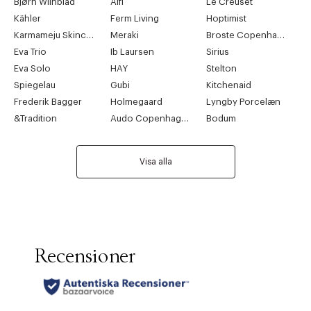
Bjørn Wiinblad
Alfi
Le Creuset
Kähler
Ferm Living
Hoptimist
Karmameju Skincare
Meraki
Broste Copenhagen
Eva Trio
Ib Laursen
Sirius
Eva Solo
HAY
Stelton
Spiegelau
Gubi
Kitchenaid
Frederik Bagger
Holmegaard
Lyngby Porcelæn
&Tradition
Audo Copenhagen
Bodum
Visa alla