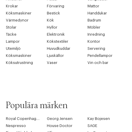
Krokar
Förvaring
Mattor
Köksmaskiner
Bestick
Handdukar
Värmedynor
Kök
Badrum
Stolar
Hyllor
Möbler
Täcke
Elektronik
Inredning
Lampor
Kökstextiler
Kontor
Utemiljö
Huvudkuddar
Servering
Köksmaskiner
Ljuskällor
Pendellampor
Köksutrustning
Vaser
Vin och bar
Populära märken
Royal Copenhagen
Georg Jensen
Kay Bojesen
Nespresso
House Doctor
SAGE