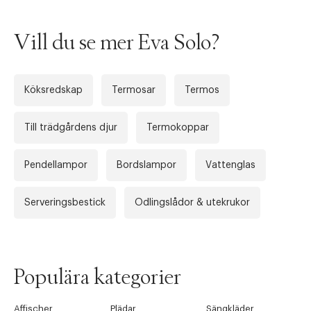
Vill du se mer Eva Solo?
Köksredskap
Termosar
Termos
Till trädgårdens djur
Termokoppar
Tidigare
Nä
Pendellampor
Bordslampor
Vattenglas
Serveringsbestick
Odlingslådor & utekrukor
Populära kategorier
Affischer
Plädar
Sängkläder