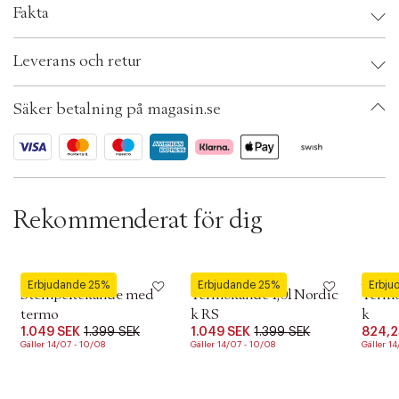
Fakta
t
i
o
Brand:
Eva Solo
Leverans och retur
n
EAN: 5706631182249
Ax numbers: 04773610
SKU: S00389705
Säker betalning på magasin.se
ID: ACTT41-0008
Rekommenderat för dig
Eva Solo
Eva Solo
Eva Sol
Erbjudande 25%
Erbjudande 25%
Erbju
Stempeltekande med
Termokande 1,0l Nordic
Termo
termo
k RS
k
1.049 SEK
1.399 SEK
1.049 SEK
1.399 SEK
824,2
Gäller 14/07 - 10/08
Gäller 14/07 - 10/08
Gäller 1