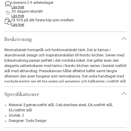
Leverans 2-5 arbetsdagar
s
Läs mer
s
30 dagars returrätt
i
Läs mer
b
Få 10% på ditt första köp som medlem
i
Läs mer
l
i
Beskrivning
t
y
Minimalistiskt formspråk och funktionalistiskt tänk. Det är kärnan i
.
skandinavisk design och inspirationskällan till Nordic kitchen. Serien med
v
köksutrustning passar perfekt i det nordiska köket. Det gäller även den
a
eleganta vattenkokaren med termo i Nordic kitchen-serien i borstat rostfritt
r
stål med ekhandtag. Pressokannan håller effektivt kaffet varmt längre
i
eftersom den även fungerar som termoskanna. Det unika handtaget med
a
rundade kanter ger ett bra grepp vid servering och hällkanten i rostfritt stål
t
gör den 100 % droppfri. Lätt att använda. Häll malda kaffebönor direkt i
i
kannan och fyll på med kokande vatten. Rör runt och placera kolven i
o
Specifikationer
kannan. Låt dra i ca 4 minuter och tryck sedan ner kolven i botten. Sedan
n
är kaffet klart. Kolven tål maskindisk, och kannan ska diskas för hand på
.
Material: Egetræ,rustfrit stål, Oak,stainless steel, Eik,rustfritt stål,
grund av ekhandtaget.
s
Ek,rostfritt stål
e
Storlek: 2
l
Designer:
Tools Design
e
c