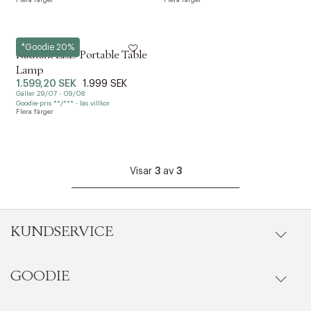
Flera färger
Flera färger
Eva Solo
*Goodie 20%
Radiant LED Portable Table
Lamp
1.599,20 SEK
1.999 SEK
Gäller 29/07 - 09/08
Goodie-pris **/*** - läs villkor
Flera färger
Visar
3
av
3
KUNDSERVICE
GOODIE
Onlineköp