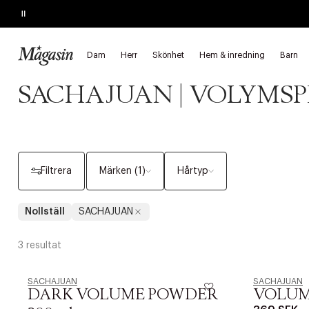
Pause
SLUTAR IKVÄLL
Upp till 50% på skönhet.
Dam
Herr
Skönhet
Hem & inredning
Barn
Startsida
Skönhet
Hår SACHAJUAN
Styling SACHAJUAN
SACHAJUAN | VOLYMS
Filtrera
Märken (1)
Hårtyp
Nollställ
SACHAJUAN
3 resultat
SACHAJUAN
SACHAJUAN
DARK VOLUME POWDER
VOLUM