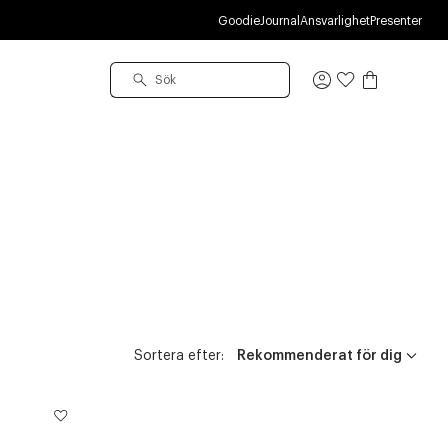
Goodie
Journal
Ansvarlighet
Presenter
Logga
in
Sortera efter: