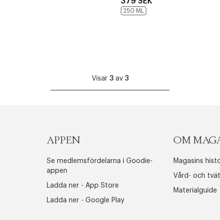
379 SEK
250 ML
ITTADES TYVÄRR INTE
Visar
3
av
3
OUT PERSONAL DATA
Y ÖNSKAN
rre ikke vise dig denne video. Tillad statistiske cookies fo
APPEN
OM MAG
Se medlemsfördelarna i Goodie-
Magasins histo
Edit cookies
appen
Vård- och tvä
Stäng
Ladda ner - App Store
Materialguide
Ladda ner - Google Play