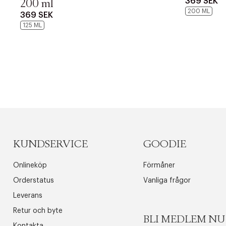
369 SEK
200 ml
200 ML
369 SEK
125 ML
PRODUKTEN H
WE CARE AB
LÄGG TILL N
Øv vi kan desvæ
videoen
KUNDSERVICE
GOODIE
Onlineköp
Förmåner
Orderstatus
Vanliga frågor
Leverans
Retur och byte
BLI MEDLEM NU