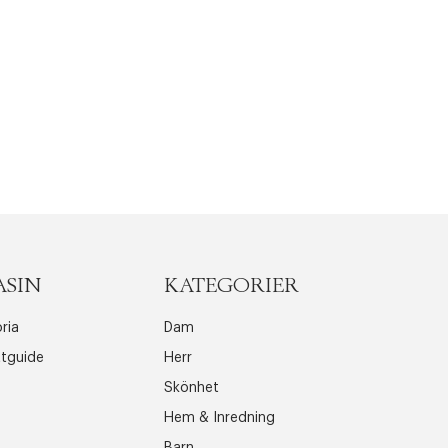
r at kunne se
ASIN
KATEGORIER
ria
Dam
ttguide
Herr
Skönhet
Hem & Inredning