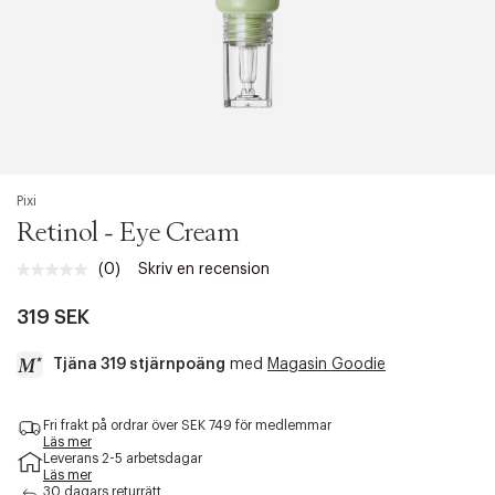
Pixi
Retinol - Eye Cream
(0)
Skriv en recension
Inget
klassificeringsvärde.
Länk
319 SEK
till
samma
Tjäna 319 stjärnpoäng
med
Magasin Goodie
sida.
a
Fri frakt på ordrar över SEK 749 för medlemmar
c
Läs mer
c
Leverans 2-5 arbetsdagar
e
Läs mer
s
30 dagars returrätt