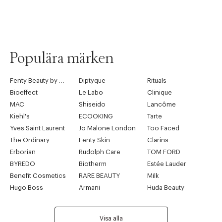
Populära märken
Fenty Beauty by Rihanna
Diptyque
Rituals
Bioeffect
Le Labo
Clinique
MAC
Shiseido
Lancôme
Kiehl's
ECOOKING
Tarte
Yves Saint Laurent
Jo Malone London
Too Faced
The Ordinary
Fenty Skin
Clarins
Erborian
Rudolph Care
TOM FORD
BYREDO
Biotherm
Estée Lauder
Benefit Cosmetics
RARE BEAUTY
Milk
Hugo Boss
Armani
Huda Beauty
Visa alla