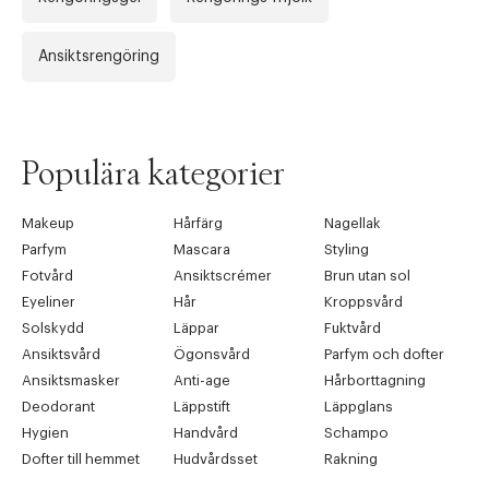
Ansiktsrengöring
Populära kategorier
Makeup
Hårfärg
Nagellak
Parfym
Mascara
Styling
Fotvård
Ansiktscrémer
Brun utan sol
Eyeliner
Hår
Kroppsvård
Solskydd
Läppar
Fuktvård
Ansiktsvård
Ögonsvård
Parfym och dofter
Ansiktsmasker
Anti-age
Hårborttagning
Deodorant
Läppstift
Läppglans
Hygien
Handvård
Schampo
Dofter till hemmet
Hudvårdsset
Rakning