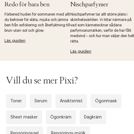
Redo för bara ben
Nischparfymer
Förbered huden för sommaren med allt
Nischparfymer tar allt större plats i
du behöver för släta, mjuka och jämna
skönhetsvärlden. Vi tittar närmare på
ben från exfoliering och återfuktning till
vad som kännetecknar sådana
brun-utan-sol och glow.
parfymvarumärken, varför de har fått
Tidigare
Nä
medvind – och hur man väljer den hel
Läs guiden
rätta.
Läs guiden
Vill du se mer Pixi?
Toner
Serum
Ansiktsmist
Ögonmask
Sheet masker
Ögonkräm
Dagkräm
Rengöringsgel
Rengörings-mjölk