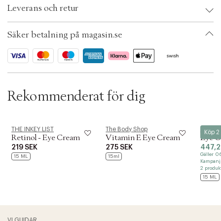
t
Leverans och retur
i
EAN: 885190830190
o
Ax numbers: 05278246
n
SKU: S00493020
Säker betalning på magasin.se
ID: AEFF12-0008
Rekommenderat för dig
THE INKEY LIST
The Body Shop
Lernber
Köp 2
Retinol - Eye Cream
Vitamin E Eye Cream
Eye C
219 SEK
275 SEK
447,2
Gäller 0
15 ML
15ml
Kampanjp
2 produk
15 ML
VI GUIDAR