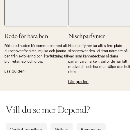
Redo för bara ben
Nischparfymer
Förbered huden för sommaren med allt
Nischparfymer tar allt större plats i
du behöver för släta, mjuka och jämna
skönhetsvärlden. Vi tittar närmare på
ben från exfoliering och återfuktning till
vad som kännetecknar sådana
brun-utan-sol och glow.
parfymvarumärken, varför de har fått
medvind – och hur man väljer den hel
Läs guiden
rätta.
Läs guiden
Vill du se mer Depend?
Tidigare
Nä
Vanligt nagellack
Gellack
Brynpenna