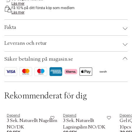
Läs mer
s
Få 10% på ditt första köp som medlem
i
Läs mer
b
i
l
Fakta
i
t
Brand:
Depend
y
Leverans och retur
EAN: 7040443340007
.
Ax numbers: 05219187
v
SKU: S00479743
a
Säker betalning på magasin.se
ID: AEAJ73-0008
r
i
a
t
i
o
Rekommenderat för dig
n
.
s
e
l
Depend
Depend
Depen
3 Sek. Naturellt Nagellim
3 Sek. Naturellt
Gel i
e
c
NO/DK
Lagningslim NO/DK
10pcs