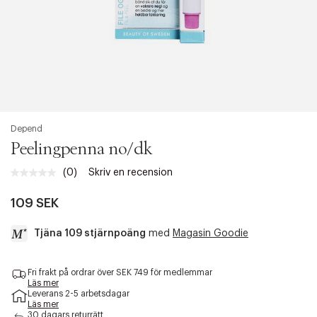
Depend
Peelingpenna no/dk
(0)
Skriv en recension
Inget
klassificeringsvärde.
Länk
109 SEK
till
samma
Tjäna 109 stjärnpoäng
med
Magasin Goodie
sida.
a
Fri frakt på ordrar över SEK 749 för medlemmar
c
Läs mer
c
Leverans 2-5 arbetsdagar
e
Läs mer
s
30 dagars returrätt