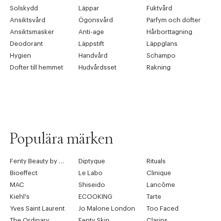
Solskydd
Läppar
Fuktvård
Ansiktsvård
Ögonsvård
Parfym och dofter
Ansiktsmasker
Anti-age
Hårborttagning
Deodorant
Läppstift
Läppglans
Hygien
Handvård
Schampo
Dofter till hemmet
Hudvårdsset
Rakning
Populära märken
Fenty Beauty by Rihanna
Diptyque
Rituals
Bioeffect
Le Labo
Clinique
MAC
Shiseido
Lancôme
Kiehl's
ECOOKING
Tarte
Yves Saint Laurent
Jo Malone London
Too Faced
The Ordinary
Fenty Skin
Clarins