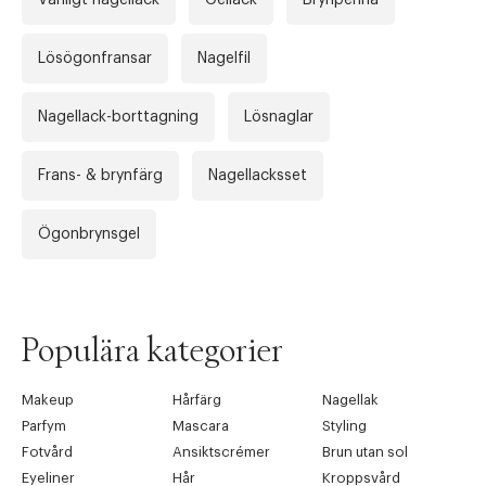
Lösögonfransar
Nagelfil
Nagellack-borttagning
Lösnaglar
Frans- & brynfärg
Nagellacksset
Ögonbrynsgel
Populära kategorier
Makeup
Hårfärg
Nagellak
Parfym
Mascara
Styling
Fotvård
Ansiktscrémer
Brun utan sol
Eyeliner
Hår
Kroppsvård