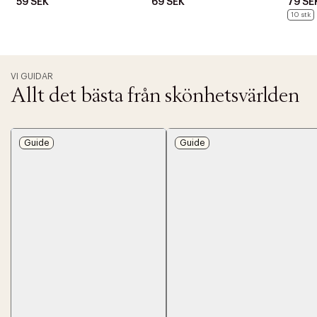
t
59 SEK
69 SEK
79 SE
i
10 stk
o
n
VI GUIDAR
Allt det bästa från skönhetsvärlden
Guide
Guide