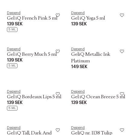
Depend
Depend
Gel iQ French Pink 5 ml
Gel iQ Yoga 5 ml
139 SEK
139 SEK
5 ML
Depend
Depend
Gel iQ Berry Much 5 ml
GeliQ Metallic Ink
139 SEK
Platinum
5 ML
149 SEK
Depend
Depend
Gel iQ Bordeaux Lips 5 ml
Gel iQ Ocean Breeze 5 ml
139 SEK
139 SEK
5 ML
Depend
Depend
Gel iQ Tall, Dark And
GeliQ nr. 1138 Tulip