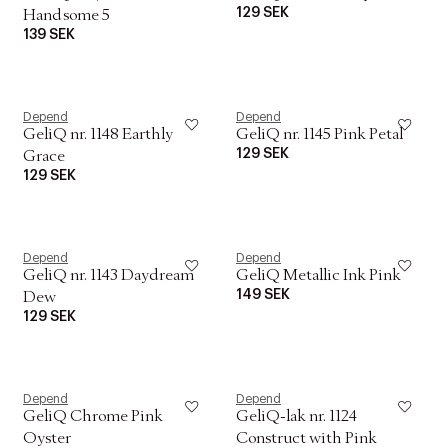
129 SEK
Handsome 5
139 SEK
Depend
Depend
GeliQ nr. 1148 Earthly
GeliQ nr. 1145 Pink Petal
129 SEK
Grace
129 SEK
Depend
Depend
GeliQ nr. 1143 Daydream
GeliQ Metallic Ink Pink
149 SEK
Dew
129 SEK
Depend
Depend
GeliQ Chrome Pink
GeliQ-lak nr. 1124
Oyster
Construct with Pink