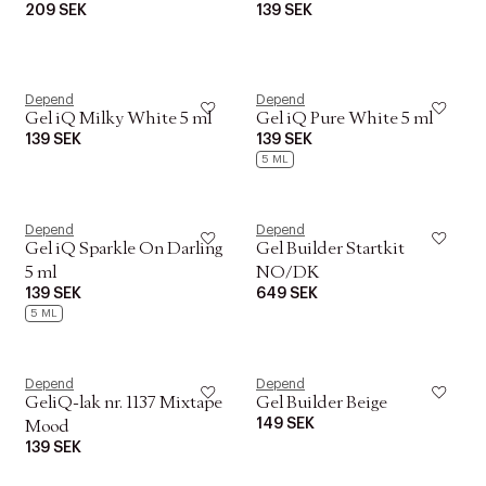
209 SEK
139 SEK
Depend
Depend
Gel iQ Milky White 5 ml
Gel iQ Pure White 5 ml
139 SEK
139 SEK
5 ML
Depend
Depend
Gel iQ Sparkle On Darling
Gel Builder Startkit
5 ml
NO/DK
139 SEK
649 SEK
5 ML
Depend
Depend
GeliQ-lak nr. 1137 Mixtape
Gel Builder Beige
149 SEK
Mood
139 SEK