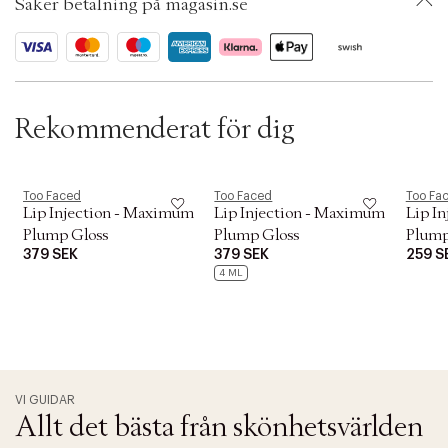
t
Säker betalning på magasin.se
ID: AEPF06
i
o
n
Rekommenderat för dig
Too Faced
Too Faced
Too Fa
Lip Injection - Maximum
Lip Injection - Maximum
Lip I
Plump Gloss
Plump Gloss
Plump
379 SEK
379 SEK
259 S
4 ML
VI GUIDAR
Allt det bästa från skönhetsvärlden