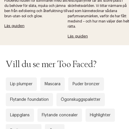
Förbered huden för sommaren med allt
Nischparfymer tar allt större plats i
du behöver för släta, mjuka och jämna
skönhetsvärlden. Vi tittar närmare på
ben från exfoliering och återfuktning till
vad som kännetecknar sådana
brun-utan-sol och glow.
parfymvarumärken, varför de har fått
medvind – och hur man väljer den hel
Läs guiden
rätta.
Tidigare
Nä
Läs guiden
Vill du se mer Too Faced?
Lip plumper
Mascara
Puder bronzer
Flytande foundation
Ögonskuggspaletter
Läppglans
Flytande concealer
Highlighter