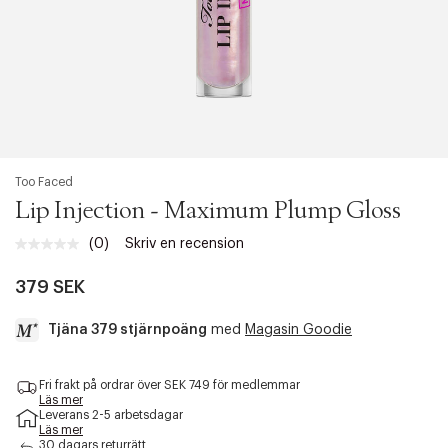
Too Faced
Lip Injection - Maximum Plump Gloss
(0)
Skriv en recension
Inget
klassificeringsvärde.
Länk
379 SEK
till
samma
Tjäna 379 stjärnpoäng
med
Magasin Goodie
sida.
a
Fri frakt på ordrar över SEK 749 för medlemmar
c
Läs mer
c
Leverans 2-5 arbetsdagar
e
Läs mer
s
30 dagars returrätt