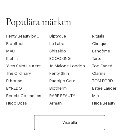
Populära märken
Fenty Beauty by Rihanna
Diptyque
Rituals
Bioeffect
Le Labo
Clinique
MAC
Shiseido
Lancôme
Kiehl's
ECOOKING
Tarte
Yves Saint Laurent
Jo Malone London
Too Faced
The Ordinary
Fenty Skin
Clarins
Erborian
Rudolph Care
TOM FORD
BYREDO
Biotherm
Estée Lauder
Benefit Cosmetics
RARE BEAUTY
Milk
Hugo Boss
Armani
Huda Beauty
Visa alla