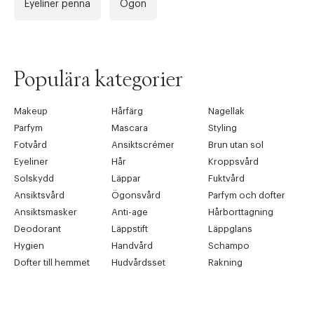
Eyeliner penna
Ögon
Populära kategorier
Makeup
Hårfärg
Nagellak
Parfym
Mascara
Styling
Fotvård
Ansiktscrémer
Brun utan sol
Eyeliner
Hår
Kroppsvård
Solskydd
Läppar
Fuktvård
Ansiktsvård
Ögonsvård
Parfym och dofter
Ansiktsmasker
Anti-age
Hårborttagning
Deodorant
Läppstift
Läppglans
Hygien
Handvård
Schampo
Dofter till hemmet
Hudvårdsset
Rakning