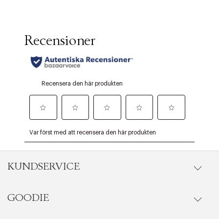
KUNDSERVICE
GOODIE
Onlineköp