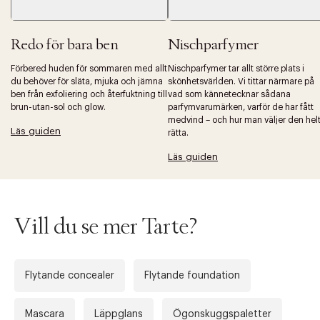
Redo för bara ben
Nischparfymer
Förbered huden för sommaren med allt
Nischparfymer tar allt större plats i
du behöver för släta, mjuka och jämna
skönhetsvärlden. Vi tittar närmare på
ben från exfoliering och återfuktning till
vad som kännetecknar sådana
brun-utan-sol och glow.
parfymvarumärken, varför de har fått
medvind – och hur man väljer den hel
Läs guiden
rätta.
Läs guiden
Vill du se mer Tarte?
Flytande concealer
Flytande foundation
Mascara
Läppglans
Ögonskuggspaletter