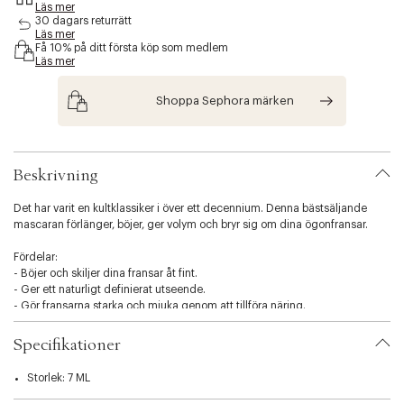
Läs mer
s
30 dagars returrätt
i
Läs mer
b
Få 10% på ditt första köp som medlem
i
Läs mer
l
i
Shoppa Sephora märken
t
y
.
v
Beskrivning
a
r
i
Det har varit en kultklassiker i över ett decennium. Denna bästsäljande
a
mascaran förlänger, böjer, ger volym och bryr sig om dina ögonfransar.
t
i
Fördelar:
o
- Böjer och skiljer dina fransar åt fint.
n
- Ger ett naturligt definierat utseende.
.
- Gör fransarna starka och mjuka genom att tillföra näring.
s
e
Letar du efter en vattenresistent version? Se Lights, camera, lashes -
Specifikationer
l
waterproof mascara
e
Storlek: 7 ML
c