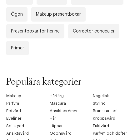
Ögon
Makeup presentboxar
Presentboxar för henne
Corrector concealer
Primer
Populära kategorier
Makeup
Hårfärg
Nagellak
Parfym
Mascara
Styling
Fotvård
Ansiktscrémer
Brun utan sol
Eyeliner
Hår
Kroppsvård
Solskydd
Läppar
Fuktvård
Ansiktsvård
Ögonsvård
Parfym och dofter