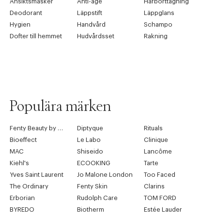
Ansiktsmasker
Anti-age
Hårborttagning
Deodorant
Läppstift
Läppglans
Hygien
Handvård
Schampo
Dofter till hemmet
Hudvårdsset
Rakning
Populära märken
Fenty Beauty by Rihanna
Diptyque
Rituals
Bioeffect
Le Labo
Clinique
MAC
Shiseido
Lancôme
Kiehl's
ECOOKING
Tarte
Yves Saint Laurent
Jo Malone London
Too Faced
The Ordinary
Fenty Skin
Clarins
Erborian
Rudolph Care
TOM FORD
BYREDO
Biotherm
Estée Lauder