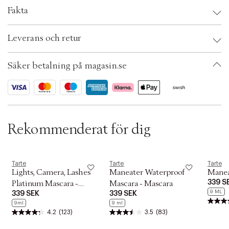
t
i
Fakta
o
n
Brand:
Tarte
Leverans och retur
EAN: 839437009726
Ax numbers: 05339063
SKU: S00510023
Säker betalning på magasin.se
ID: AELL20-0008
Rekommenderat för dig
Tarte
Tarte
Tarte
Lights, Camera, Lashes
Maneater Waterproof
Manea
339 S
Platinum Mascara -
Mascara - Mascara
9 ML
339 SEK
339 SEK
Mascara
9ml
9 ml
4.2
(123)
3.5
(83)