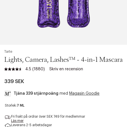
Tarte
Lights, Camera, Lashes™ - 4-in-1 Mascara
4.5
(1880)
Skriv en recension
Läs
1880
recensioner.
339 SEK
Länk
till
Tjäna 339 stjärnpoäng
med
Magasin Goodie
samma
sida.
a
Storlek:
7 ML
c
c
Fri frakt på ordrar över SEK 749 för medlemmar
e
Läs mer
Leverans 2-5 arbetsdagar
s