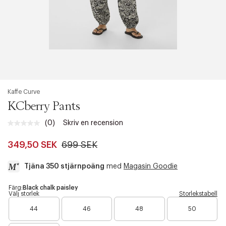
Kaffe Curve
KCberry Pants
(0)
Skriv en recension
Inget
klassificeringsvärde.
Länk
349,50 SEK
699 SEK
till
samma
Tjäna 350 stjärnpoäng
med
Magasin Goodie
sida.
a
Färg:
Black chalk paisley
Välj storlek
Storlekstabell
c
B
B
B
B
c
44
46
48
50
a
a
a
a
e
r
r
r
r
s