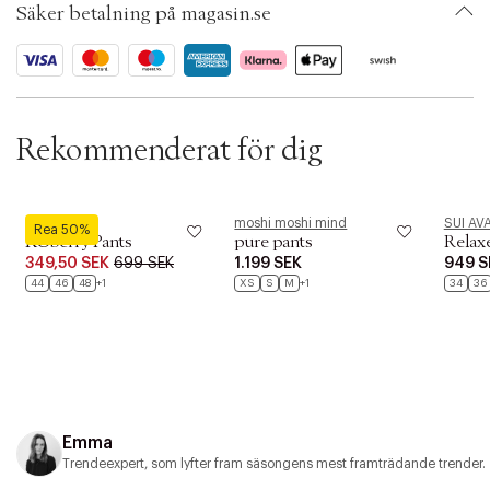
t
Säker betalning på magasin.se
Ax numbers: 07138085
i
SKU: S15463889
o
ID: BRCR66-6K4Q
n
Rekommenderat för dig
Kaffe Curve
moshi moshi mind
SUI AV
Rea 50%
KCberry Pants
pure pants
Relaxe
349,50 SEK
699 SEK
1.199 SEK
949 S
44
46
48
+1
XS
S
M
+1
34
36
Emma
Trendeexpert, som lyfter fram säsongens mest framträdande trender.