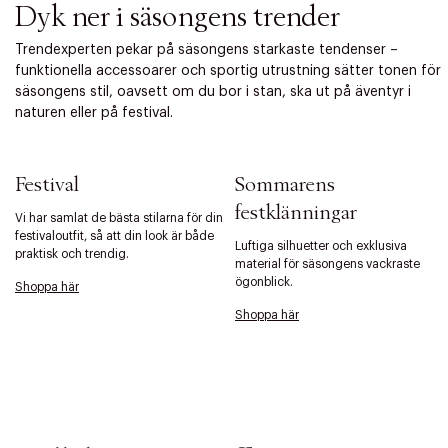
Dyk ner i säsongens trender
Tidigare
Nä
Trendexperten pekar på säsongens starkaste tendenser –
funktionella accessoarer och sportig utrustning sätter tonen för
säsongens stil, oavsett om du bor i stan, ska ut på äventyr i
naturen eller på festival.
Festival
Sommarens
festklänningar
Vi har samlat de bästa stilarna för din
festivaloutfit, så att din look är både
Luftiga silhuetter och exklusiva
praktisk och trendig.
material för säsongens vackraste
ögonblick.
Shoppa här
Shoppa här