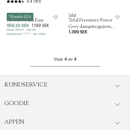
4.4
(151)
Tefal
Tefal
*Goodie 20%
Access Steam Easy
Tefal Freemove Power
959,20 SEK
1.199 SEK
Grey dampstrygejern,
Gäller 29/07 - 09/08
1.399 SEK
ledningsfrit
Goodie-pris **/*** - läs villkor
Visar
4
av
4
KUNDSERVICE
GOODIE
Onlineköp
Orderstatus
APPEN
Förmåner