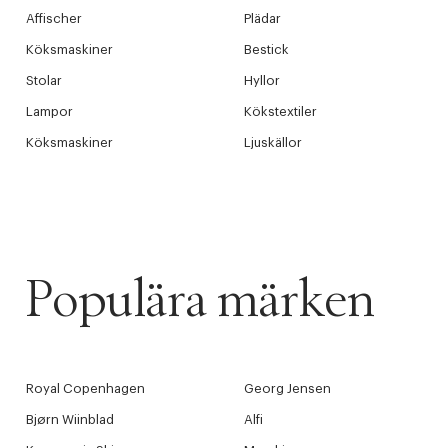
Affischer
Plädar
Köksmaskiner
Bestick
Stolar
Hyllor
Lampor
Kökstextiler
Köksmaskiner
Ljuskällor
Populära märken
Royal Copenhagen
Georg Jensen
Bjørn Wiinblad
Alfi