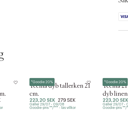
Säk
g
Iittala
Iittala
*Goodie 20%
*Goodie 20%
Teema dyb tallerken 21
Teema 21 
cm.
cm.
dyb linen
K
223,20 SEK
279 SEK
223,20 SE
Gäller 29/07 - 09/08
Gäller 29/07 -
or
Goodie-pris **/*** - läs villkor
Goodie-pris **/**