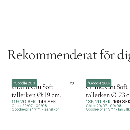
Rekommenderat för di
Rosendahl
Rosendahl
*Goodie 20%
*Goodie 20%
Grand Cru Soft
Grand Cru Soft
tallerken Ø: 19 cm.
tallerken Ø: 23 
119,20 SEK
149 SEK
135,20 SEK
169 SE
Gäller 29/07 - 09/08
Gäller 29/07 - 09/08
Goodie-pris **/*** - läs villkor
Goodie-pris **/*** - läs villk