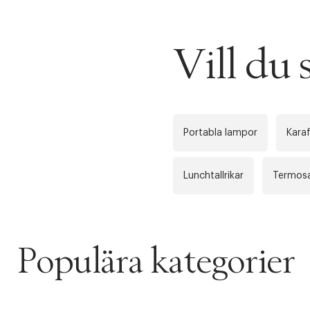
PRODUKTEN H
Vill du
WE CARE AB
Fri frak
LÄGG TILL N
Øv vi kan desvæ
Leverans
Tidigare
videoen
Portabla lampor
Karaf
Retur 30
Lunchtallrikar
Termos
Få 10% p
Populära kategorier