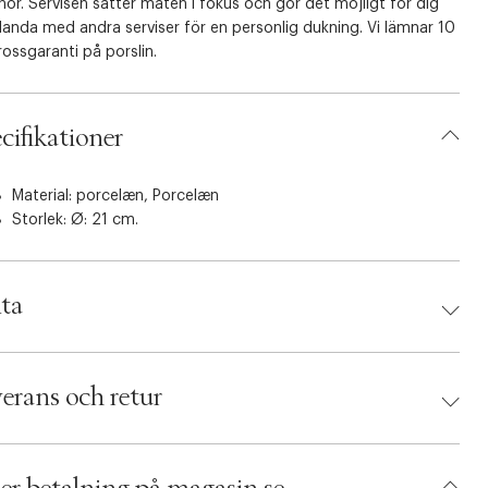
ehör. Servisen sätter maten i fokus och gör det möjligt för dig
landa med andra serviser för en personlig dukning. Vi lämnar 10
rossgaranti på porslin.
cifikationer
Material: porcelæn, Porcelæn
Storlek: Ø: 21 cm.
ta
d:
Rosendahl
 5709513205272
erans och retur
umbers: 02969729
 S00156702
AANW29-0008