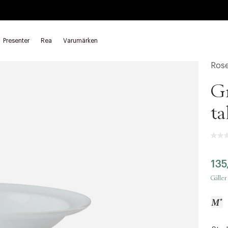
Presenter
Rea
Varumärken
tallrikar
Ros
Gr
ta
135
Gäller