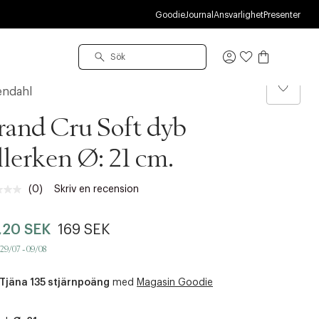
S
Goodie
Journal
Ansvarlighet
Presenter
Logga
in
endahl
and Cru Soft dyb
llerken Ø: 21 cm.
(0)
Skriv en recension
Inget
klassificeringsvärde.
Länk
,20 SEK
169 SEK
till
samma
 29/07 - 09/08
sida.
Tjäna 135 stjärnpoäng
med
Magasin Goodie