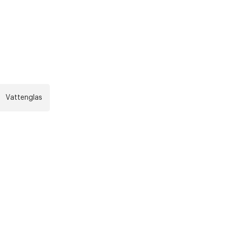
r at kunne se
Nästa
Vattenglas