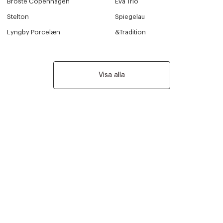
Broste Copenhagen
Eva Trio
Stelton
Spiegelau
Lyngby Porcelæn
&Tradition
Visa alla