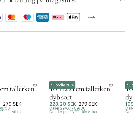
er betalning på magasin.se
Iittala
Iitta
*Goodie 20%
*G
cm tallerken
Teema 21 cm tallerken
Te
dyb sort
dy
K
279 SEK
223,20 SEK
279 SEK
19
 09/08
Gäller 29/07 - 09/08
Gäll
* - läs villkor
Goodie-pris **/*** - läs villkor
Goodi