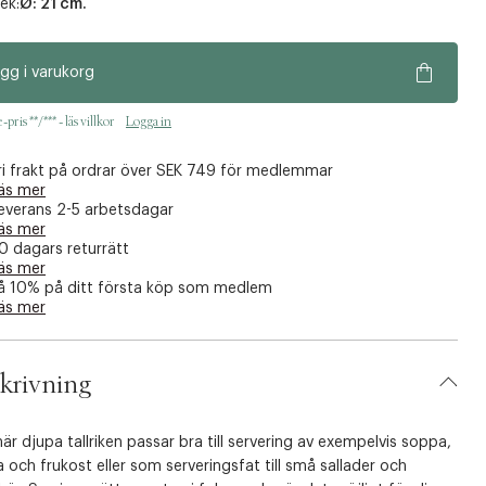
ek:
Ø: 21 cm.
gg i varukorg
pris **/*** - läs villkor
Logga in
ri frakt på ordrar över SEK 749 för medlemmar
äs mer
everans 2-5 arbetsdagar
äs mer
0 dagars returrätt
äs mer
å 10% på ditt första köp som medlem
äs mer
krivning
är djupa tallriken passar bra till servering av exempelvis soppa,
 och frukost eller som serveringsfat till små sallader och