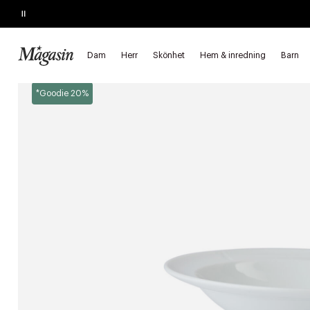
Pause
SLUTAR IKVÄLL
Upp till 40% på SAGE, Georg Jensen, SMEG m.fl.
Dam
Herr
Skönhet
Hem & inredning
Barn
Startsida
Hem & inredning
Bordsdukning
Tallrikar
Djupa 
*Goodie 20%