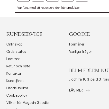
KUNDSERVICE
GOODIE
Onlineköp
Förmåner
Orderstatus
Vanliga frågor
Leverans
Retur och byte
BLI MEDLEM NU
Kontakta
...och få 10% på ditt för
Kundtjänst
Handelsvillkor
LÄS MER
Cookiepolicy
Villkor för Magasin Goodie