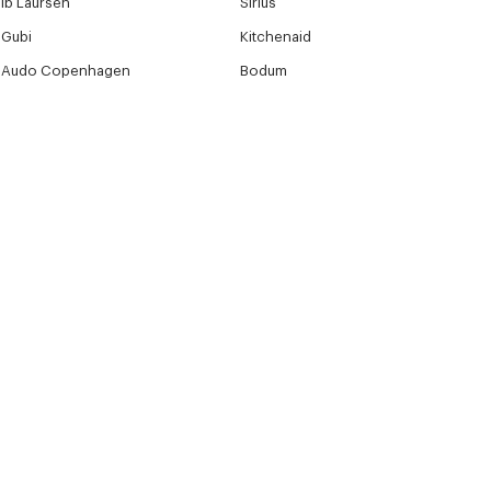
Ib Laursen
Sirius
Gubi
Kitchenaid
Audo Copenhagen
Bodum