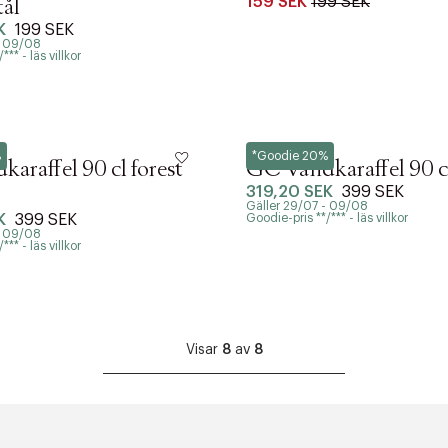
159 SEK
199 SEK
tål
K
199 SEK
- 09/08
** - läs villkor
Rosendahl
%
*Goodie 20%
araffel 90 cl forest
GC Vandkaraffel 90 c
319,20 SEK
399 SEK
Gäller 29/07 - 09/08
K
399 SEK
Goodie-pris **/*** - läs villkor
ITTADES TYVÄRR INTE
- 09/08
** - läs villkor
OUT PERSONAL DATA
Y ÖNSKAN
rre ikke vise dig denne video. Tillad statistiske cookies fo
Visar
8
av
8
Edit cookies