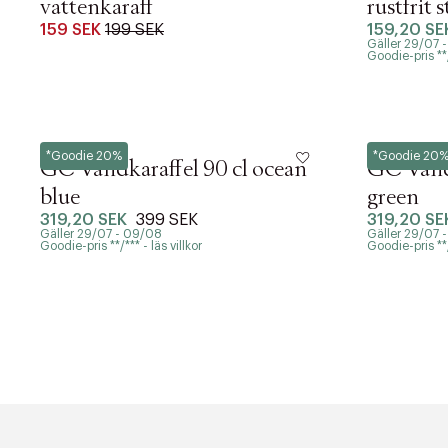
vattenkaraff
rustfrit s
159 SEK
199 SEK
159,20 SE
Gäller 29/07 
Goodie-pris **/*
Rosendahl
Rosendahl
*Goodie 20%
*Goodie 20
GC Vandkaraffel 90 cl ocean
GC Vandk
blue
green
319,20 SEK
399 SEK
319,20 SE
PRODUKTEN H
Gäller 29/07 - 09/08
Gäller 29/07 
Goodie-pris **/*** - läs villkor
Goodie-pris **/*
WE CARE AB
LÄGG TILL N
Øv vi kan desvæ
videoen