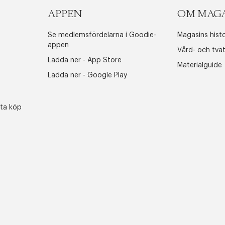
Stäng
APPEN
OM MAG
Se medlemsfördelarna i Goodie-
Magasins histo
appen
Vård- och tvä
Ladda ner - App Store
Materialguide
Ladda ner - Google Play
sta köp