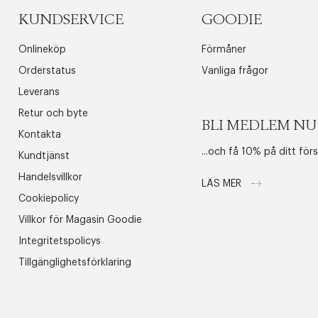
KUNDSERVICE
GOODIE
Onlineköp
Förmåner
Orderstatus
Vanliga frågor
Leverans
Retur och byte
BLI MEDLEM NU
Kontakta
...och få 10% på ditt för
Kundtjänst
Handelsvillkor
LÄS MER
Cookiepolicy
Villkor för Magasin Goodie
Integritetspolicys
Tillgänglighetsförklaring