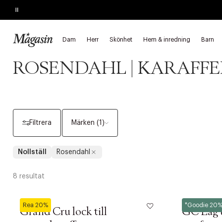
Pause
SKYNDA FYNDA
Upp till 40% på SAGE, Georg Jensen, SMEG m.fl.
Dam
Herr
Skönhet
Hem & inredning
Barn
Startsida
Hem & inredning
Bordsdukning Rosendahl
Kannor 
ROSENDAHL | KARAFFE
Filtrera
Märken (1)
Nollställ
Rosendahl
8 resultat
Rosendahl
Rosendahl
Rea 20%
*Goodie 20
Grand Cru lock till
GC Låg t