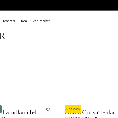
Presenter
Rea
Varumärken
& karaffer Rosendahl
Karaffer Rosendahl
R
Rosendahl
%
Rea 20%
il vandkaraffel
Grand Cru vattenkaraf