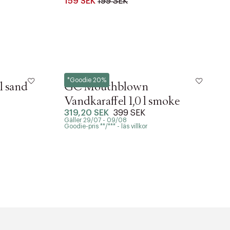
159 SEK
199 SEK
Rosendahl
*Goodie 20%
l sand
GC Mouthblown
Vandkaraffel 1,0 l smoke
319,20 SEK
399 SEK
Gäller 29/07 - 09/08
Goodie-pris **/*** - läs villkor
r at kunne se