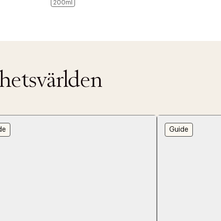
200ml
nhetsvärlden
de
Guide
ITTADES TYVÄRR INTE
OUT PERSONAL DATA
t på ordrar över SEK 749 kr. för Goodie-medlemmar
Y ÖNSKAN
rre ikke vise dig denne video. Tillad statistiske cookies fo
tid: 2-5 arbetsdagar.