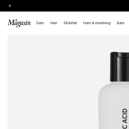
Pause
SLUTAR SNART
Köp 2, spara 20%
på hårprodukter
Dam
Herr
Skönhet
Hem & inredning
Barn
Startsida
Skönhet
Hudvård
Ansiktsvård
Toner & ansiktsm