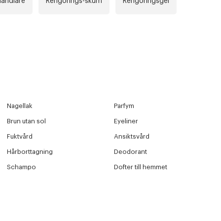
andlare
Rengörings-skum
Rengöringsgel
Nagellak
Parfym
Brun utan sol
Eyeliner
Fuktvård
Ansiktsvård
Hårborttagning
Deodorant
Schampo
Dofter till hemmet