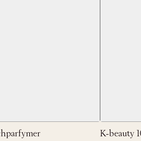
 dagar.
Edit cookies
Stäng
å ditt första köp som medlem
chparfymer
K-beauty 1