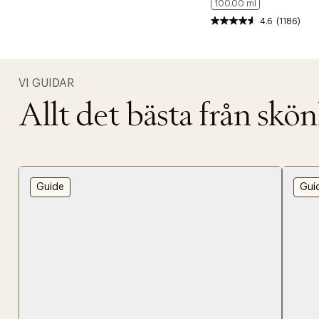
100.00 ml
4.6
(1186)
VI GUIDAR
Allt det bästa från skö
Guide
Gui
PRODUKTEN H
WE CARE AB
Fri frak
LÄGG TILL N
Øv vi kan desvæ
Leverans