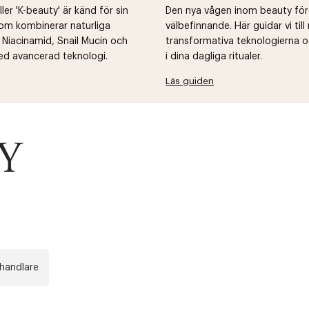
er 'K-beauty' är känd för sin
Den nya vågen inom beauty fö
om kombinerar naturliga
välbefinnande. Här guidar vi til
 Niacinamid, Snail Mucin och
transformativa teknologierna o
ed avancerad teknologi.
i dina dagliga ritualer.
Läs guiden
EY
handlare