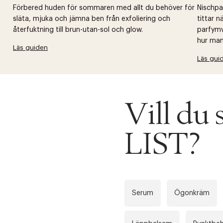
Förbered huden för sommaren med allt du behöver för
Nischpar
släta, mjuka och jämna ben från exfoliering och
tittar 
återfuktning till brun-utan-sol och glow.
parfymv
hur man 
Läs guiden
Läs gui
Vill d
LIST?
Serum
Ögonkräm