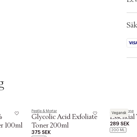
Ax n
SKU:
ID: 
Säk
g
Pestle & Mortar
Comfort Zone
Vegansk
%
Glycolic Acid Exfoliate
Essential
289 SEK
er 100ml
Toner 200ml
200 ML
375 SEK