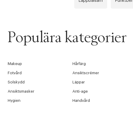
Läppbalsam
Punktbeh
Populära kategorier
Makeup
Hårfärg
Fotvård
Ansiktscrémer
Solskydd
Läppar
Ansiktsmasker
Anti-age
Hygien
Handvård