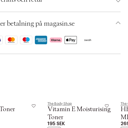
umbers: 05091165
 S00456147
ADSG49-0008
er betalning på magasin.se
The Body Shop
The 
 Toner
Vitamin E Moisturising
H
Toner
M
195 SEK
26