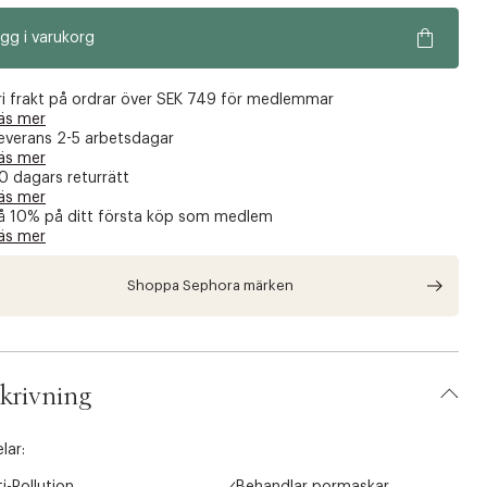
gg i varukorg
ri frakt på ordrar över SEK 749 för medlemmar
äs mer
everans 2-5 arbetsdagar
äs mer
0 dagars returrätt
äs mer
å 10% på ditt första köp som medlem
äs mer
Shoppa Sephora märken
krivning
lar: