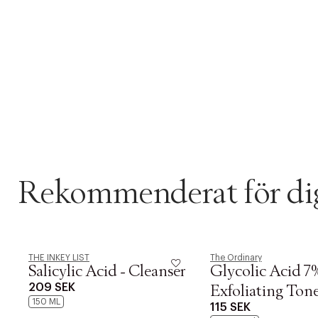
Rekommenderat för di
THE INKEY LIST
The Ordinary
Salicylic Acid - Cleanser
Glycolic Acid 7
209 SEK
Exfoliating Ton
150 ML
115 SEK