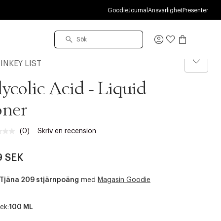
R
Goodie
Journal
Ansvarlighet
Presenter
Logga
in
INKEY LIST
ycolic Acid - Liquid
oner
(0)
Skriv en recension
Inget
klassificeringsvärde.
Länk
9 SEK
till
samma
sida.
Tjäna 209 stjärnpoäng
med
Magasin Goodie
ek:
100 ML