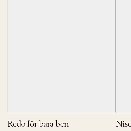
Tidigare
videoen
Retur 30
Få 10% p
Redo för bara ben
Nis