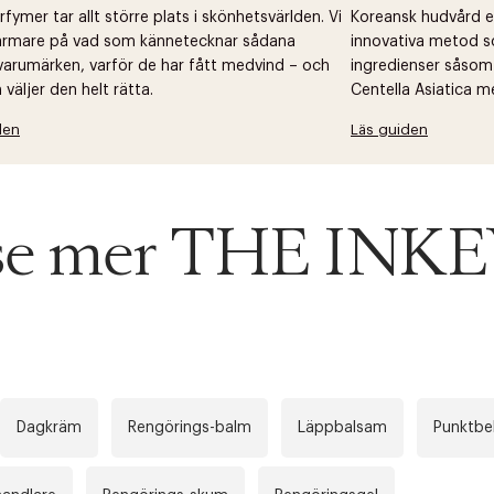
fymer tar allt större plats i skönhetsvärlden. Vi
Koreansk hudvård ell
närmare på vad som kännetecknar sådana
innovativa metod s
arumärken, varför de har fått medvind – och
ingredienser såsom
väljer den helt rätta.
Centella Asiatica m
den
Läs guiden
u se mer THE INK
Dagkräm
Rengörings-balm
Läppbalsam
Punktbe