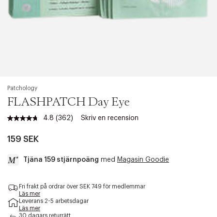
Patchology
FLASHPATCH Day Eye
4.8
(362)
Skriv en recension
Läs
362
recensioner.
159 SEK
Länk
till
Tjäna 159 stjärnpoäng
med
Magasin Goodie
samma
sida.
a
Fri frakt på ordrar över SEK 749 för medlemmar
c
Läs mer
c
Leverans 2-5 arbetsdagar
e
Läs mer
s
30 dagars returrätt