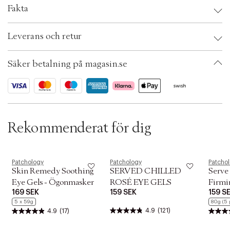
t
Fakta
i
o
n
Brand:
Patchology
Leverans och retur
EAN: 852653005761
Ax numbers: 04762470
SKU: S00387927
Säker betalning på magasin.se
ID: ACTD68-0008
Rekommenderat för dig
Patchology
Patchology
Patcho
Skin Remedy Soothing
SERVED CHILLED
Serve 
Eye Gels - Ögonmasker
ROSÉ EYE GELS
Firmi
169 SEK
159 SEK
159 S
5 x 59g
80g (5 p
4.9
(121)
4.9
(17)