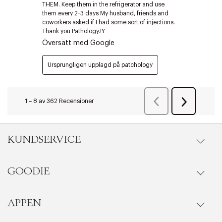
Edit cookies
Stäng
KUNDSERVICE
GOODIE
Onlineköp
Orderstatus
APPEN
Förmåner