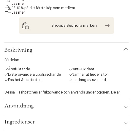
Läs mer
s
Få 10% på ditt första köp som medlem
i
Läs mer
b
i
Shoppa Sephora märken
l
i
t
y
.
Beskrivning
v
a
Fördelar:
r
i
Återfuktande
Anti-Oxidant
a
Lystergivande & uppfräschande
Jämnar ut hudens ton
t
Fasthet & elasticitet
Lindring av svullnad
i
o
Dessa Flashpatches är fuktgivande och används under ögonen. De är
n
idealiska för användning mot trötthet och svullna ögon.
.
Användning
s
Hur använder du det?
e
Applicera dagligen under ögonen och låt sitta i 5 minuter (eller längre om
l
så önskas).
Ingredienser
e
Släng dem ut efter användning.
c