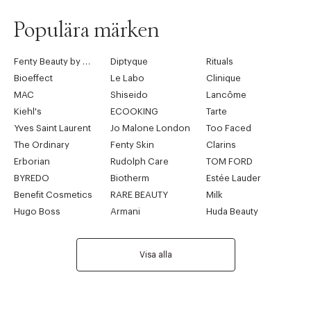
Populära märken
Fenty Beauty by Rihanna
Diptyque
Rituals
Bioeffect
Le Labo
Clinique
MAC
Shiseido
Lancôme
Kiehl's
ECOOKING
Tarte
Yves Saint Laurent
Jo Malone London
Too Faced
The Ordinary
Fenty Skin
Clarins
Erborian
Rudolph Care
TOM FORD
BYREDO
Biotherm
Estée Lauder
Benefit Cosmetics
RARE BEAUTY
Milk
Hugo Boss
Armani
Huda Beauty
Visa alla