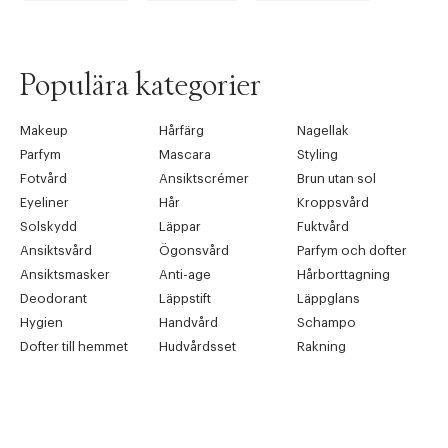
Populära kategorier
Makeup
Hårfärg
Nagellak
Parfym
Mascara
Styling
Fotvård
Ansiktscrémer
Brun utan sol
Eyeliner
Hår
Kroppsvård
Solskydd
Läppar
Fuktvård
Ansiktsvård
Ögonsvård
Parfym och dofter
Ansiktsmasker
Anti-age
Hårborttagning
Deodorant
Läppstift
Läppglans
Hygien
Handvård
Schampo
Dofter till hemmet
Hudvårdsset
Rakning