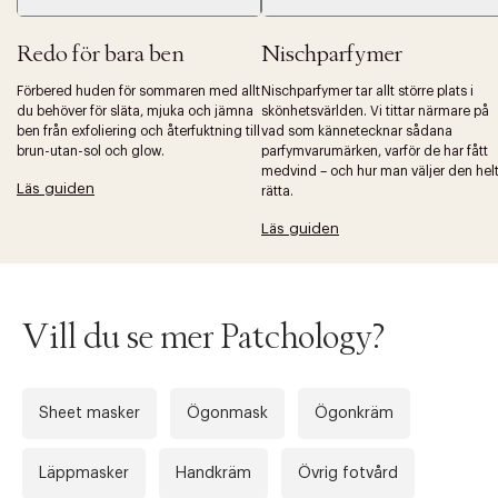
Redo för bara ben
Nischparfymer
Förbered huden för sommaren med allt
Nischparfymer tar allt större plats i
du behöver för släta, mjuka och jämna
skönhetsvärlden. Vi tittar närmare på
ben från exfoliering och återfuktning till
vad som kännetecknar sådana
brun-utan-sol och glow.
parfymvarumärken, varför de har fått
medvind – och hur man väljer den hel
Läs guiden
rätta.
Läs guiden
Vill du se mer Patchology?
Sheet masker
Ögonmask
Ögonkräm
Läppmasker
Handkräm
Övrig fotvård