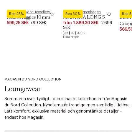
Pernille Corydon Jewellery
Phenumb Copenhagen
Royal 
Rea 25%
Rea 30%
Rea 
Heart Huggies 10 mm
MARTINA LONG S
Blue 
599,25 SEK
799 SEK
från
1.889,30 SEK
2.699
Coupe 
SEK
569,5
36
38
39
+3
Flera färger
MAGASIN DU NORD COLLECTION
Loungewear
Sommaren syns tydligt i den senaste kollektionen från Magasin
du Nord Collection. Nyheterna är trendiga men samtidigt tidlösa.
Lätt komfort, exklusiva material och genomtänkta detaljer –
endast hos Magasin.