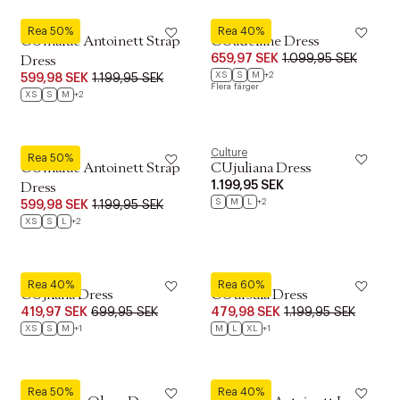
Culture
Culture
Rea 50%
Rea 40%
CUmalue Antoinett Strap
CUadelfine Dress
659,97 SEK
1.099,95 SEK
Dress
XS
S
M
+2
599,98 SEK
1.199,95 SEK
Flera färger
XS
S
M
+2
Culture
Culture
Rea 50%
CUmalue Antoinett Strap
CUjuliana Dress
1.199,95 SEK
Dress
S
M
L
+2
599,98 SEK
1.199,95 SEK
XS
S
L
+2
Culture
Culture
Rea 40%
Rea 60%
CUjilana Dress
CUursula Dress
419,97 SEK
699,95 SEK
479,98 SEK
1.199,95 SEK
XS
S
M
+1
M
L
XL
+1
Culture
Culture
Rea 50%
Rea 40%