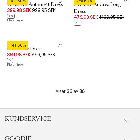
Rea 60%
Rea 60%
CUastrid Antoinett Dress
CUando Andrea Long
399,98 SEK
999,95 SEK
Dress
XS
479,98 SEK
1.199,95 SEK
Flera färger
XS
Culture
Rea 60%
CUarletty Dress
359,98 SEK
899,95 SEK
M
Flera färger
Visar
36
av
36
KUNDSERVICE
GOODIE
Onlineköp