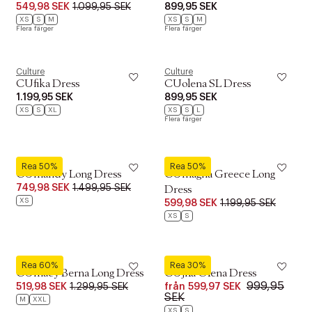
549,98 SEK
1.099,95 SEK
899,95 SEK
XS
S
M
XS
S
M
Flera färger
Flera färger
Culture
Culture
CUfika Dress
CUolena SL Dress
1.199,95 SEK
899,95 SEK
XS
S
XL
XS
S
L
Flera färger
Culture
Culture
Rea 50%
Rea 50%
CUmandy Long Dress
CUmagna Greece Long
749,98 SEK
1.499,95 SEK
Dress
XS
599,98 SEK
1.199,95 SEK
XS
S
Culture
Culture
Rea 60%
Rea 30%
CUmacy Berna Long Dress
CUjila Olena Dress
999,95
519,98 SEK
1.299,95 SEK
från
599,97 SEK
SEK
M
XXL
XS
S