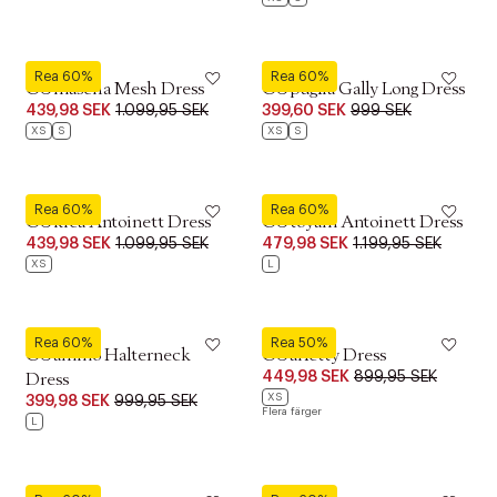
Culture
Culture
Rea 60%
Rea 60%
CUmascha Mesh Dress
CUpuglia Gally Long Dress
439,98 SEK
1.099,95 SEK
399,60 SEK
999 SEK
XS
S
XS
S
Culture
Culture
Rea 60%
Rea 60%
CUkiea Antoinett Dress
CUtoyam Antoinett Dress
439,98 SEK
1.099,95 SEK
479,98 SEK
1.199,95 SEK
XS
L
Culture
Culture
Rea 60%
Rea 50%
CUamino Halterneck
CUarletty Dress
449,98 SEK
899,95 SEK
Dress
XS
399,98 SEK
999,95 SEK
Flera färger
L
Culture
Culture