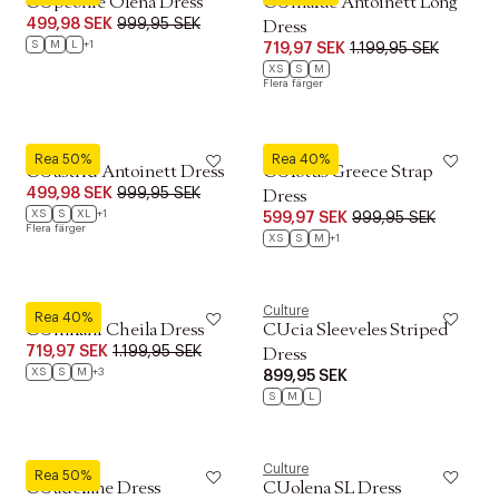
CUpeonie Olena Dress
CUmalue Antoinett Long
499,98 SEK
999,95 SEK
Dress
S
M
L
+1
719,97 SEK
1.199,95 SEK
XS
S
M
Flera färger
Culture
Culture
Rea 50%
Rea 40%
CUastrid Antoinett Dress
CUlotus Greece Strap
499,98 SEK
999,95 SEK
Dress
XS
S
XL
+1
599,97 SEK
999,95 SEK
Flera färger
XS
S
M
+1
Culture
Culture
Rea 40%
CUmilani Cheila Dress
CUcia Sleeveles Striped
719,97 SEK
1.199,95 SEK
Dress
XS
S
M
+3
899,95 SEK
S
M
L
Culture
Culture
Rea 50%
CUadelfine Dress
CUolena SL Dress