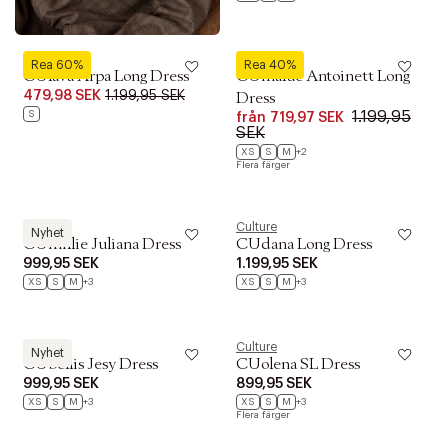
Culture
Culture
Rea 60%
Rea 40%
CUlava Arpa Long Dress
CUmalue Antoinett Long
479,98 SEK
1.199,95 SEK
Dress
S
1.199,95
från
719,97 SEK
SEK
XS
S
M
+2
Flera färger
Culture
Culture
Nyhet
CUmillie Juliana Dress
CUdana Long Dress
999,95 SEK
1.199,95 SEK
XS
S
M
+3
XS
S
M
+3
Culture
Culture
Nyhet
CUbellis Jesy Dress
CUolena SL Dress
999,95 SEK
899,95 SEK
XS
S
M
+3
XS
S
M
+3
Flera färger