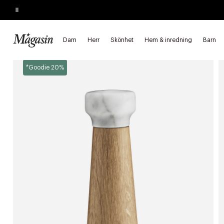
Pause
SKYNDA FYNDA
Upp till 40% på SAGE, Georg Jensen, SMEG m.fl.
Dam
Herr
Skönhet
Hem & inredning
Barn
Startsida
Hem & inredning
Köksutrustning
Köksartiklar
S
*Goodie 20%