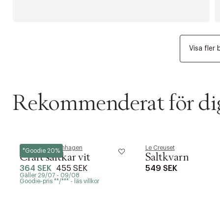
Visa fler 
Rekommenderat för di
Normann Copenhagen
Le Creuset
*Goodie 20%
Craft saltkar vit
Saltkvarn
364 SEK
455 SEK
549 SEK
Gäller 29/07 - 09/08
Goodie-pris **/*** - läs villkor