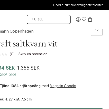
U
Goodie
Journal
Ansvarlighet
Presenter
Logga
in
mann Copenhagen
aft saltkvarn vit
(0)
Skriv en recension
Inget
klassificeringsvärde.
Länk
84 SEK
1.355 SEK
till
samma
 29/07 - 09/08
sida.
Tjäna 1084 stjärnpoäng
med
Magasin Goodie
ek:
H: 27 x Ø: 7,5 cm