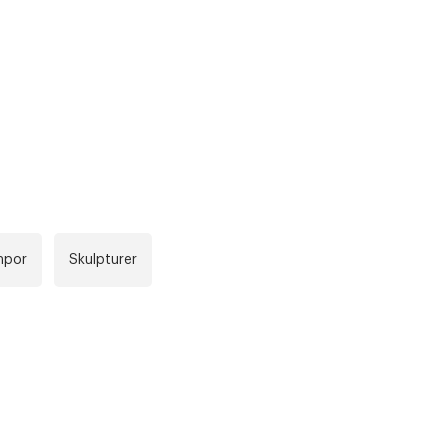
r at kunne se
Nästa
mpor
Skulpturer