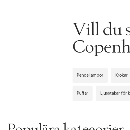
Vill du
PRODUKTEN H
WE CARE AB
Fri frak
Copenh
LÄGG TILL N
Øv vi kan desvæ
Leverans
Tidigare
videoen
Retur 30
Pendellampor
Krokar
Få 10% p
Puffar
Ljusstakar för k
Populära kategorier