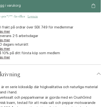
gg i varukorg
pris **/*** - läs villkor
Logga in
ri frakt på ordrar över SEK 749 för medlemmar
äs mer
everans 2-5 arbetsdagar
äs mer
0 dagars returrätt
äs mer
å 10% på ditt första köp som medlem
äs mer
krivning
 är en serie köksskåp där högkvalitativa och naturliga material
and i hand.
verkssalt och pepparkvarnar är gjorda med en CrushGrind
misk kvarn, testad för att mala salt och peppar motsvarande