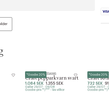
bilder
g
Normann Copenhagen
Normann Cope
*Goodie 20%
*Goodie 20%
Craft pepparkvarn svart
Craft Kvæ
1.084 SEK
1.355 SEK
732 SEK
91
Gäller 29/07 - 09/08
Gäller 29/07 -
Goodie-pris **/*** - läs villkor
Goodie-pris **/**