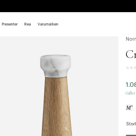
Presenter
Rea
Varumärken
alt & peppar
Nor
Cr
1.0
Gäller
Storl
a
c