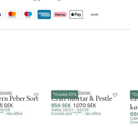
nhagen
Normann Copenhagen
Nor
*Goodie 20%
*G
rn Peber Sort
Craft Mortar & Pestle
Cr
5 SEK
856 SEK
1.070 SEK
kø
 09/08
Gäller 29/07 - 09/08
* - läs villkor
Goodie-pris **/*** - läs villkor
66
Gäll
Goodi