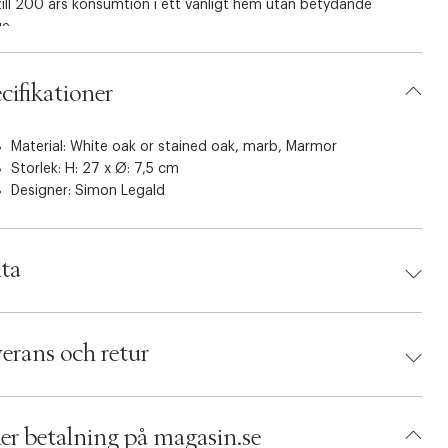
ill 200 års konsumtion i ett vanligt hem utan betydande
ge.
cifikationer
Material: White oak or stained oak, marb, Marmor
Storlek: H: 27 x Ø: 7,5 cm
Designer:
Simon Legald
ta
d:
Normann Copenhagen
 5707434058984
erans och retur
umbers: 03505296
 S00210132
AAVF49-0008
er betalning på magasin.se