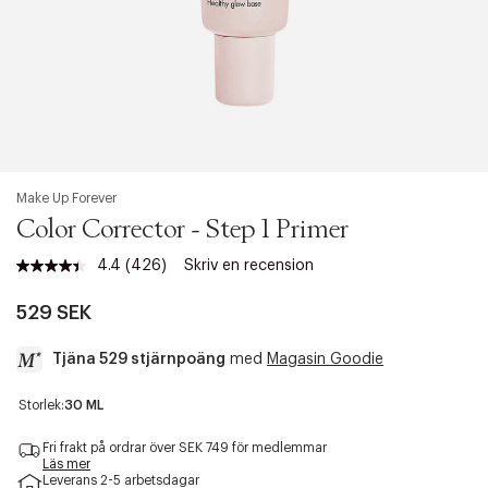
Make Up Forever
Color Corrector - Step 1 Primer
4.4
(426)
Skriv en recension
Läs
426
recensioner.
529 SEK
Länk
till
Tjäna 529 stjärnpoäng
med
Magasin Goodie
samma
sida.
a
Storlek:
30 ML
c
c
Fri frakt på ordrar över SEK 749 för medlemmar
e
Läs mer
Leverans 2-5 arbetsdagar
s