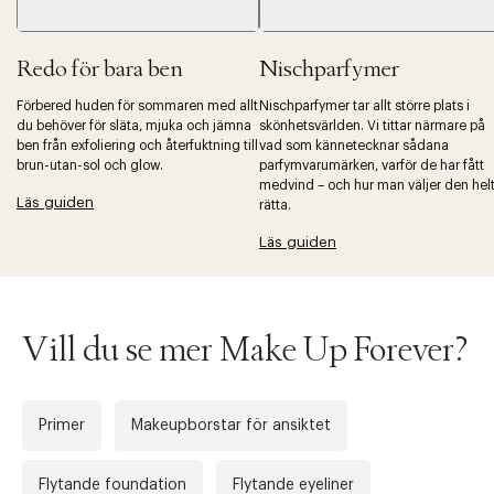
Redo för bara ben
Nischparfymer
Förbered huden för sommaren med allt
Nischparfymer tar allt större plats i
du behöver för släta, mjuka och jämna
skönhetsvärlden. Vi tittar närmare på
ben från exfoliering och återfuktning till
vad som kännetecknar sådana
brun-utan-sol och glow.
parfymvarumärken, varför de har fått
medvind – och hur man väljer den hel
Läs guiden
rätta.
Läs guiden
Vill du se mer Make Up Forever?
Primer
Makeupborstar för ansiktet
Flytande foundation
Flytande eyeliner