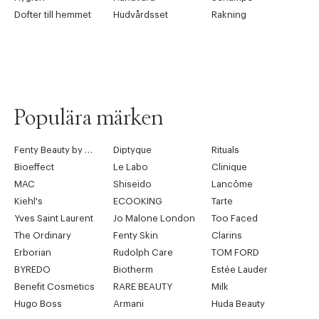
Dofter till hemmet
Hudvårdsset
Rakning
Populära märken
Fenty Beauty by Rihanna
Diptyque
Rituals
Bioeffect
Le Labo
Clinique
MAC
Shiseido
Lancôme
Kiehl's
ECOOKING
Tarte
Yves Saint Laurent
Jo Malone London
Too Faced
The Ordinary
Fenty Skin
Clarins
Erborian
Rudolph Care
TOM FORD
BYREDO
Biotherm
Estée Lauder
Benefit Cosmetics
RARE BEAUTY
Milk
Hugo Boss
Armani
Huda Beauty