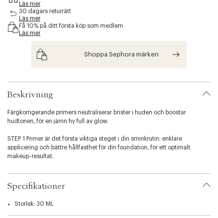
Läs mer
s
30 dagars returrätt
i
Läs mer
b
Få 10% på ditt första köp som medlem
i
Läs mer
l
i
Shoppa Sephora märken
t
y
.
v
Beskrivning
a
r
i
Färgkorrigerande primers neutraliserar brister i huden och boostar
a
hudtonen, för en jämn hy full av glow.
t
i
STEP 1 Primer är det första viktiga steget i din sminkrutin: enklare
o
applicering och bättre hållfasthet för din foundation, för ett optimalt
n
makeup-resultat.
.
s
REDNESS CORRECTOR STEP 1 PRIMER: dess ljusgröna ton korrigerar
e
effektivt rodnader i ansiktet, för ett resultat som varar i 24 timmar*.
Specifikationer
l
e
TONE UP PERFECTOR STEP 1 PRIMER: för ljus till medelljus hy utan glow:
Storlek: 30 ML
c
denna blå primer korrigerar effektivt en trött och gulaktig ansiktston i 24
timmar och ger din hy ett strålande och fräscht utseende!