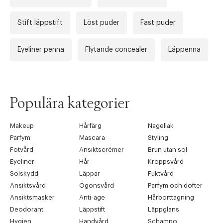
Stift läppstift
Löst puder
Fast puder
Eyeliner penna
Flytande concealer
Läppenna
Populära kategorier
Makeup
Hårfärg
Nagellak
Parfym
Mascara
Styling
Fotvård
Ansiktscrémer
Brun utan sol
Eyeliner
Hår
Kroppsvård
Solskydd
Läppar
Fuktvård
Ansiktsvård
Ögonsvård
Parfym och dofter
Ansiktsmasker
Anti-age
Hårborttagning
Deodorant
Läppstift
Läppglans
Hygien
Handvård
Schampo