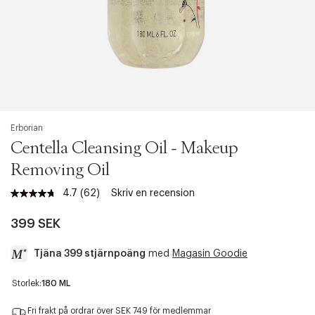
Erborian
Centella Cleansing Oil - Makeup
Removing Oil
4.7
(62)
Skriv en recension
Läs
62
recensioner.
399 SEK
Länk
till
Tjäna 399 stjärnpoäng
med
Magasin Goodie
samma
sida.
a
Storlek:
180 ML
c
c
Fri frakt på ordrar över SEK 749 för medlemmar