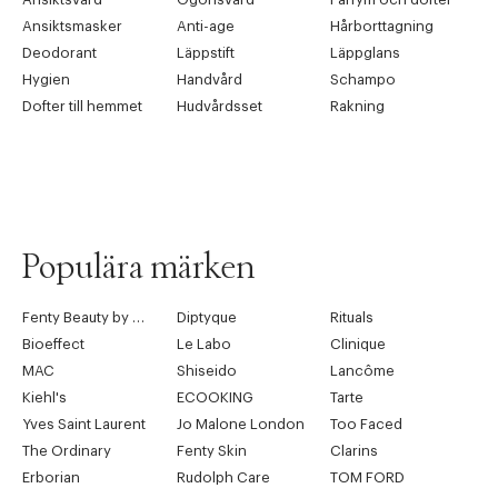
Ansiktsmasker
Anti-age
Hårborttagning
Deodorant
Läppstift
Läppglans
Hygien
Handvård
Schampo
Dofter till hemmet
Hudvårdsset
Rakning
Populära märken
Fenty Beauty by Rihanna
Diptyque
Rituals
Bioeffect
Le Labo
Clinique
MAC
Shiseido
Lancôme
Kiehl's
ECOOKING
Tarte
Yves Saint Laurent
Jo Malone London
Too Faced
The Ordinary
Fenty Skin
Clarins
Erborian
Rudolph Care
TOM FORD