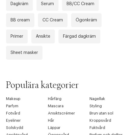
Dagkräm
Serum
BB/CC Cream
BB cream
CC Cream
Ögonkräm
Primer
Ansikte
Färgad dagkräm
Sheet masker
Populära kategorier
Makeup
Hårfärg
Nagellak
Parfym
Mascara
Styling
Fotvård
Ansiktscrémer
Brun utan sol
Eyeliner
Hår
Kroppsvård
Solskydd
Läppar
Fuktvård
Ansiktsvård
Ögonsvård
Parfym och dofter