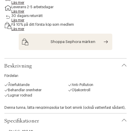
e
Läs mer
Leverans 2-5 arbetsdagar
s
Läs mer
s
30 dagars returrätt
i
Läs mer
b
Få 10% på ditt första köp som medlem
i
Läs mer
l
i
Shoppa Sephora märken
t
y
.
v
Beskrivning
a
r
Fördelar:
i
a
Återfuktande
Anti-Pollution
t
Behandlar orenheter
Oljekontroll
i
Lugnar rodnad
o
n
Denna tunna, lätta rengöringsolja tar bort smink (också vattenfast sådant),
.
överskott av talg och orenheter samtidigt som hudens naturliga fuktnivåer
s
bibehålls.
e
Specifikationer
l
- Centella Cleansing Oil innehåller superingrediensen centella asiatica
e