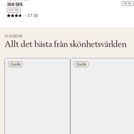
118 ML
359 SEK
150 ML
3.7
(3)
VI GUIDAR
Allt det bästa från skönhetsvärlden
Guide
Guide