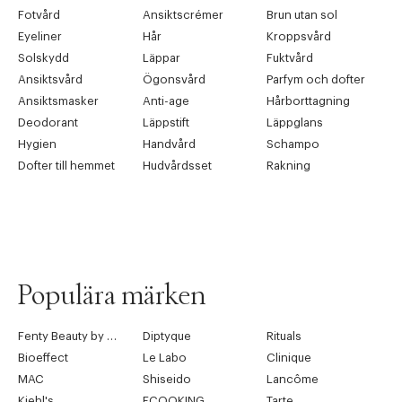
Fotvård
Ansiktscrémer
Brun utan sol
Eyeliner
Hår
Kroppsvård
Solskydd
Läppar
Fuktvård
Ansiktsvård
Ögonsvård
Parfym och dofter
Ansiktsmasker
Anti-age
Hårborttagning
Deodorant
Läppstift
Läppglans
Hygien
Handvård
Schampo
Dofter till hemmet
Hudvårdsset
Rakning
Populära märken
Fenty Beauty by Rihanna
Diptyque
Rituals
Bioeffect
Le Labo
Clinique
MAC
Shiseido
Lancôme
Kiehl's
ECOOKING
Tarte