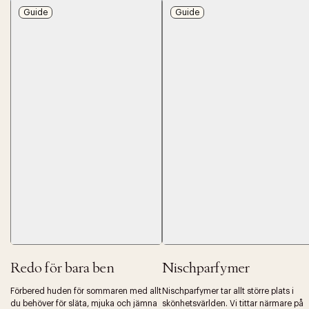
Guide
Guide
Redo för bara ben
Nischparfymer
Förbered huden för sommaren med allt
Nischparfymer tar allt större plats i
du behöver för släta, mjuka och jämna
skönhetsvärlden. Vi tittar närmare på
Tidigare
Nä