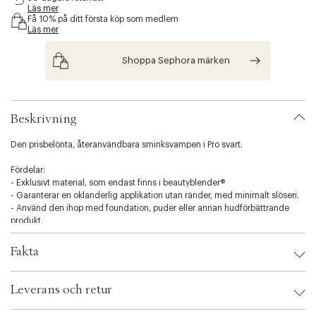
Läs mer
s
Få 10% på ditt första köp som medlem
i
Läs mer
b
i
Shoppa Sephora märken
l
i
t
y
.
Beskrivning
v
a
Den prisbelönta, återanvändbara sminksvampen i Pro svart.
r
i
Fördelar:
a
- Exklusivt material, som endast finns i beautyblender®
t
- Garanterar en oklanderlig applikation utan ränder, med minimalt slöseri.
i
- Använd den ihop med foundation, puder eller annan hudförbättrande
o
produkt.
n
.
Handgjord i USA
Fakta
s
e
l
Brand:
Beauty Blender
Leverans och retur
e
EAN: 815985023353
c
Ax numbers: 04300852
SKU: S00307326