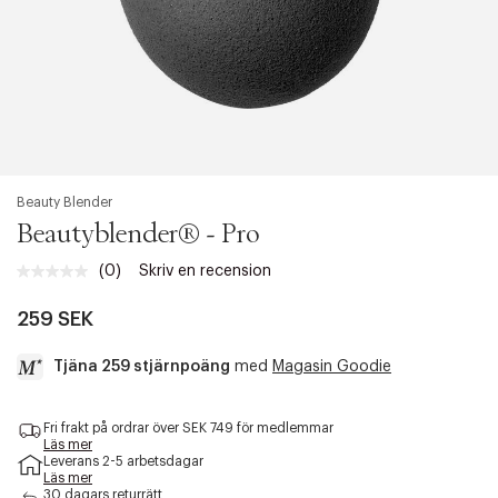
Beauty Blender
Beautyblender® - Pro
(0)
Skriv en recension
Inget
klassificeringsvärde.
Länk
259 SEK
till
samma
Tjäna 259 stjärnpoäng
med
Magasin Goodie
sida.
a
Fri frakt på ordrar över SEK 749 för medlemmar
c
Läs mer
c
Leverans 2-5 arbetsdagar
e
Läs mer
s
30 dagars returrätt