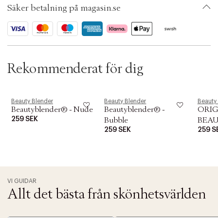
t
Säker betalning på magasin.se
i
ID: ABRM06-0008
o
n
Rekommenderat för dig
Beauty Blender
Beauty Blender
Beauty
Beautyblender® - Nude
Beautyblender® -
ORIG
259 SEK
Bubble
BEAU
259 SEK
259 S
NEW 
VI GUIDAR
Allt det bästa från skönhetsvärlden