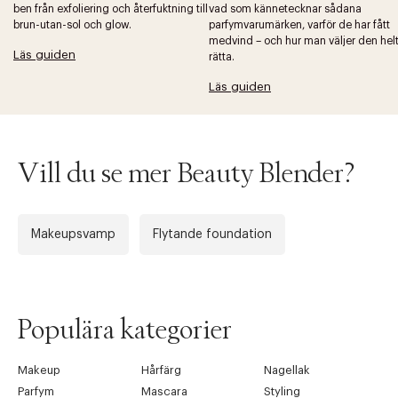
ben från exfoliering och återfuktning till
vad som kännetecknar sådana
brun-utan-sol och glow.
parfymvarumärken, varför de har fått
medvind – och hur man väljer den hel
Läs guiden
rätta.
Läs guiden
Vill du se mer Beauty Blender?
Makeupsvamp
Flytande foundation
Populära kategorier
Makeup
Hårfärg
Nagellak
Parfym
Mascara
Styling