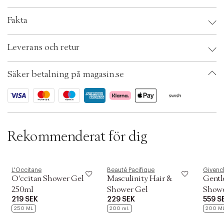
t
i
Leverantör:
o
Fakta
n
OBS:
Brand:
L'Occitane
Leverans och retur
EAN: 3253581782811
Ax numbers: 05458172
SKU: S00538628
Säker betalning på magasin.se
ID: AEVR53-0008
Rekommenderat för dig
L'Occitane
Beauté Pacifique
Givenc
O'ccitan Shower Gel
Masculinity Hair &
Gentl
250ml
Shower Gel
Showe
219 SEK
229 SEK
559 S
250 ML
200 ml.
200 M