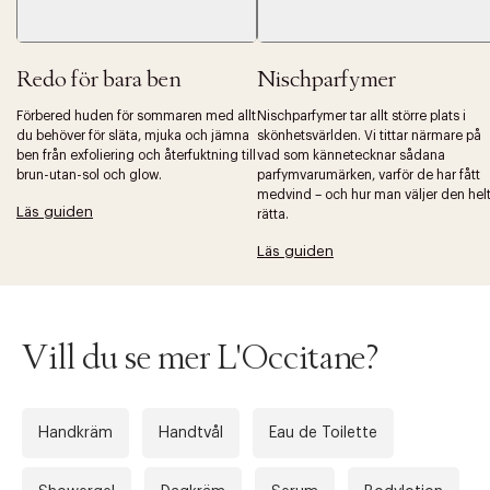
Redo för bara ben
Nischparfymer
Förbered huden för sommaren med allt
Nischparfymer tar allt större plats i
Tidigare
Nä
du behöver för släta, mjuka och jämna
skönhetsvärlden. Vi tittar närmare på
ben från exfoliering och återfuktning till
vad som kännetecknar sådana
brun-utan-sol och glow.
parfymvarumärken, varför de har fått
medvind – och hur man väljer den hel
Läs guiden
rätta.
Läs guiden
Vill du se mer L'Occitane?
Handkräm
Handtvål
Eau de Toilette