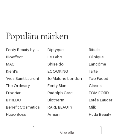
Populära märken
Fenty Beauty by Rihanna
Diptyque
Rituals
Bioeffect
Le Labo
Clinique
MAC
Shiseido
Lancôme
Kiehl's
ECOOKING
Tarte
Yves Saint Laurent
Jo Malone London
Too Faced
The Ordinary
Fenty Skin
Clarins
Erborian
Rudolph Care
TOM FORD
BYREDO
Biotherm
Estée Lauder
Benefit Cosmetics
RARE BEAUTY
Milk
Hugo Boss
Armani
Huda Beauty
Visa alla