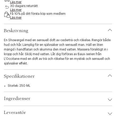
Läs mer
s
30 dagars returrätt
i
Läs mer
b
Få 10% på ditt första köp som medlem
i
Läs mer
l
i
Beskrivning
t
y
En Showergel med en sensuell doft av cederträ och rökelse. Rengör både
.
hud och hår. Lämplig för en självsäker och sensuell man. Häll en liten
v
mängd i handflatan och skumma den med vatten. Massera försiktigt in i
a
kropp och hår. Skölj med vatten. Låt dig förföras av Baux-serien från
r
L'Occitane med en doft av trä och rökelse för en mystisk och sensuell och
i
självsäker effekt.
a
t
i
Specifikationer
o
n
Storlek: 250 ML
.
s
e
Ingredienser
l
e
c
Leverantör