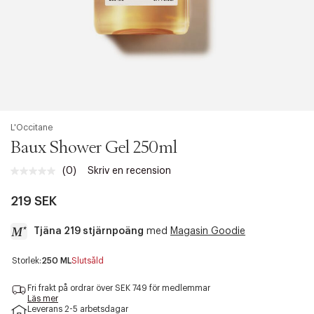
L'Occitane
Baux Shower Gel 250ml
(0)
Skriv en recension
Inget
klassificeringsvärde.
Länk
219 SEK
till
samma
Tjäna 219 stjärnpoäng
med
Magasin Goodie
sida.
a
Storlek:
250 ML
Slutsåld
c
c
Fri frakt på ordrar över SEK 749 för medlemmar
e
Läs mer
Leverans 2-5 arbetsdagar
s