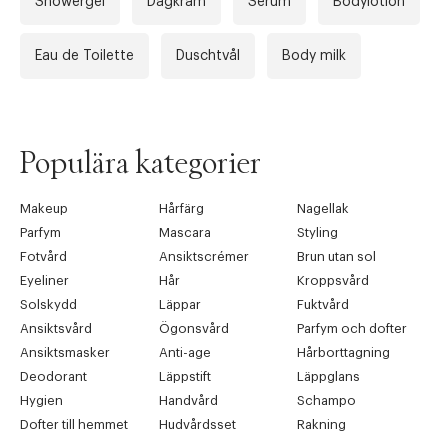
Showergel
Dagkräm
Serum
Bodylotion
Eau de Toilette
Duschtvål
Body milk
Populära kategorier
Makeup
Hårfärg
Nagellak
Parfym
Mascara
Styling
Fotvård
Ansiktscrémer
Brun utan sol
Eyeliner
Hår
Kroppsvård
Solskydd
Läppar
Fuktvård
Ansiktsvård
Ögonsvård
Parfym och dofter
Ansiktsmasker
Anti-age
Hårborttagning
Deodorant
Läppstift
Läppglans
Hygien
Handvård
Schampo
Dofter till hemmet
Hudvårdsset
Rakning