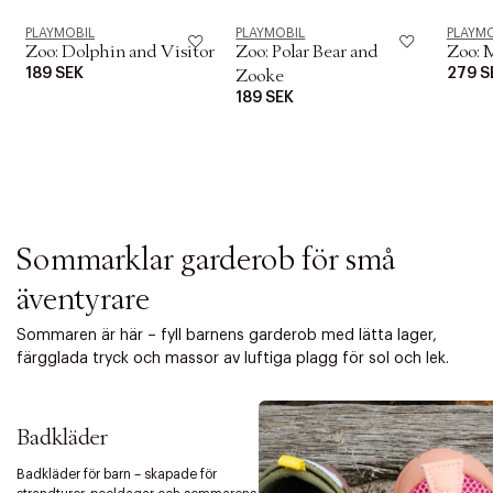
i
o
PLAYMOBIL
PLAYMOBIL
PLAYMO
n
Zoo: Dolphin and Visitor
Zoo: Polar Bear and
Zoo: 
189 SEK
279 S
Zooke
189 SEK
Sommarklar garderob för små
äventyrare
Sommaren är här – fyll barnens garderob med lätta lager,
färgglada tryck och massor av luftiga plagg för sol och lek.
Badkläder
Badkläder för barn – skapade för