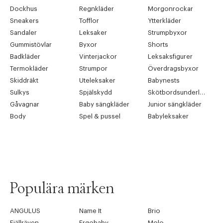
Dockhus
Regnkläder
Morgonrockar
Sneakers
Tofflor
Ytterkläder
Sandaler
Leksaker
Strumpbyxor
Gummistövlar
Byxor
Shorts
Badkläder
Vinterjackor
Leksaksfigurer
Termokläder
Strumpor
Överdragsbyxor
Skiddräkt
Uteleksaker
Babynests
Sulkys
Spjälskydd
Skötbordsunderlägg
Gåvagnar
Baby sängkläder
Junior sängkläder
Body
Spel & pussel
Babyleksaker
Populära märken
ANGULUS
Name It
Brio
Fjällräven
Ergobaby
Molo