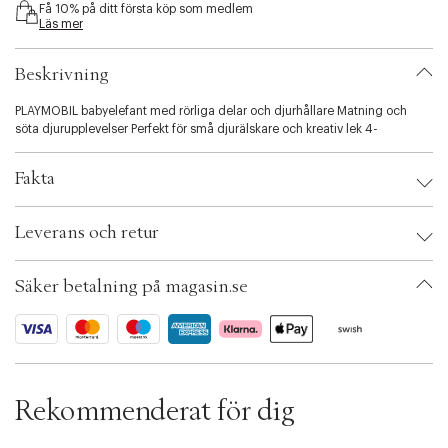
Få 10% på ditt första köp som medlem
i
Läs mer
b
i
l
Beskrivning
i
t
PLAYMOBIL babyelefant med rörliga delar och djurhållare Matning och
y
söta djurupplevelser Perfekt för små djurälskare och kreativ lek 4-
.
v
Fakta
a
r
i
Brand:
PLAYMOBIL
Leverans och retur
a
EAN: 4008789720924
t
Ax numbers: 07127844
i
SKU: S15433449
Säker betalning på magasin.se
o
ID: BQYO73-0008
n
.
s
e
l
e
Rekommenderat för dig
c
t