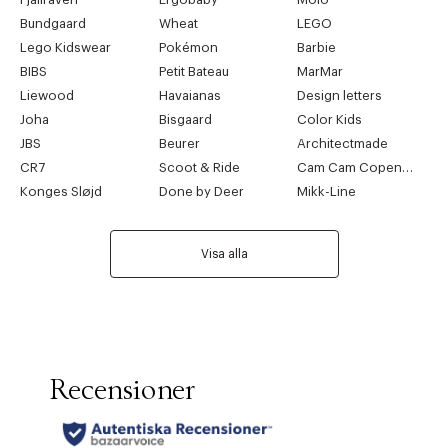
Bundgaard
Wheat
LEGO
Lego Kidswear
Pokémon
Barbie
BIBS
Petit Bateau
MarMar
Liewood
Havaianas
Design letters
Joha
Bisgaard
Color Kids
JBS
Beurer
Architectmade
CR7
Scoot & Ride
Cam Cam Copenhagen
Konges Sløjd
Done by Deer
Mikk-Line
Visa alla