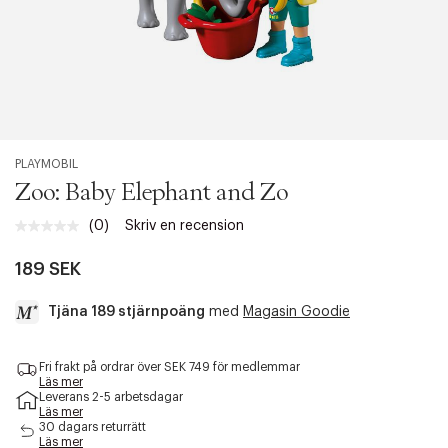
PLAYMOBIL
Zoo: Baby Elephant and Zo
(0)
Skriv en recension
Inget
klassificeringsvärde.
Länk
189 SEK
till
samma
Tjäna 189 stjärnpoäng
med
Magasin Goodie
sida.
a
Fri frakt på ordrar över SEK 749 för medlemmar
c
Läs mer
c
Leverans 2-5 arbetsdagar
e
Läs mer
s
30 dagars returrätt
Läs mer
s