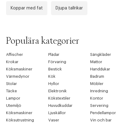
Koppar med fat
Djupa tallrikar
Populära kategorier
Affischer
Plädar
Sängkläder
Krokar
Förvaring
Mattor
Köksmaskiner
Bestick
Handdukar
Värmedynor
Kök
Badrum
Stolar
Hyllor
Möbler
Täcke
Elektronik
Inredning
Lampor
Kökstextiler
Kontor
Utemiljö
Huvudkuddar
Servering
Köksmaskiner
Ljuskällor
Pendellampor
Köksutrustning
Vaser
Vin och bar