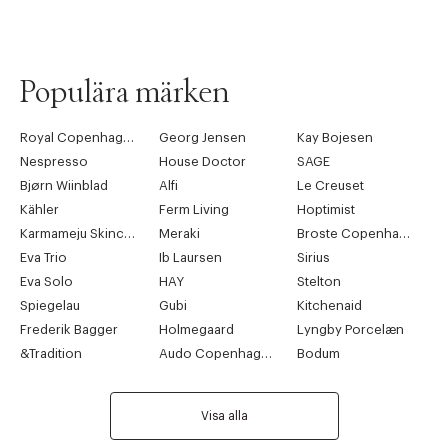
Populära märken
Royal Copenhagen
Georg Jensen
Kay Bojesen
Nespresso
House Doctor
SAGE
Bjørn Wiinblad
Alfi
Le Creuset
Kähler
Ferm Living
Hoptimist
Karmameju Skincare
Meraki
Broste Copenhagen
Eva Trio
Ib Laursen
Sirius
Eva Solo
HAY
Stelton
Spiegelau
Gubi
Kitchenaid
Frederik Bagger
Holmegaard
Lyngby Porcelæn
&Tradition
Audo Copenhagen
Bodum
Visa alla