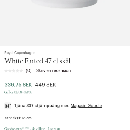
Royal Copenhagen
White Fluted 47 cl skål
(0)
Skriv en recension
Inget
klassificeringsvärde.
Länk
336,75 SEK
449 SEK
till
samma
Gäller 01/08 - 09/08
sida.
Tjäna 337 stjärnpoäng
med
Magasin Goodie
a
Storlek:
Ø: 13 cm.
c
c
Goodie-pris **/*** - läs villkor
Logga in