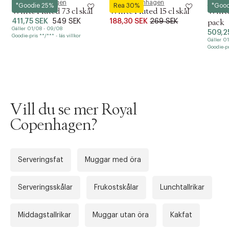
Royal Copenhagen
Royal Copenhagen
Royal 
*Goodie 25%
Rea 30%
*Good
White Fluted 73 cl skål
White Fluted 15 cl skål
White 
411,75 SEK
549 SEK
188,30 SEK
269 SEK
pack
Gäller 01/08 - 09/08
509,2
Goodie-pris **/*** - läs villkor
Gäller 0
Goodie-pri
Vill du se mer Royal
Copenhagen?
Serveringsfat
Muggar med öra
Tidigare
Nä
Serveringsskålar
Frukostskålar
Lunchtallrikar
Middagstallrikar
Muggar utan öra
Kakfat