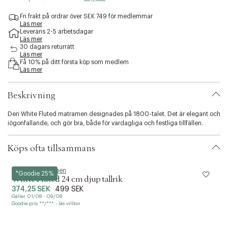
e
s
Fri frakt på ordrar över SEK 749 för medlemmar
Läs mer
s
Leverans 2-5 arbetsdagar
i
Läs mer
b
30 dagars returrätt
i
Läs mer
l
Få 10% på ditt första köp som medlem
Läs mer
i
t
y
Beskrivning
.
v
Den White Fluted matramen designades på 1800-talet. Det är elegant och
a
iögonfallande, och gör bra, både för vardagliga och festliga tillfällen.
r
i
a
Köps ofta tillsammans
t
i
Royal Copenhagen
R
o
*Goodie 25%
White Fluted 24 cm djup tallrik
n
374,25 SEK
499 SEK
.
Gäller 01/08 - 09/08
G
s
Goodie-pris **/*** - läs villkor
G
e
l
e