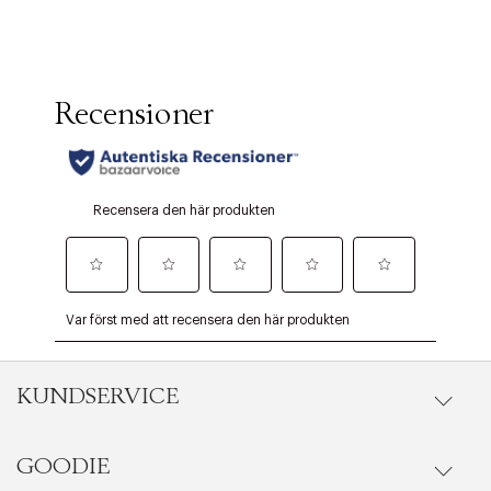
KUNDSERVICE
GOODIE
Onlineköp