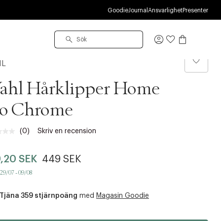
R
Goodie
Journal
Ansvarlighet
Presenter
Logga
in
HL
ahl Hårklipper Home
ro Chrome
(0)
Skriv en recension
Inget
klassificeringsvärde.
Länk
,20 SEK
449 SEK
till
samma
 29/07 - 09/08
sida.
Tjäna 359 stjärnpoäng
med
Magasin Goodie