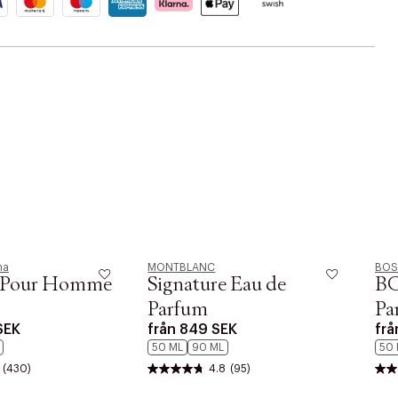
ehör
mmar
r
öringsborste
 olja
rklämmor
skydd
aringsväska
na
MONTBLANC
BOS
 Pour Homme
Signature Eau de
BO
Parfum
Pa
SEK
från
849 SEK
frå
50 ML
90 ML
50 
(430)
4.8
(95)