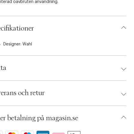
nterad oavbruten användning.
apparaten har en självslipande kolskärning för att se till att du
samma konsekventa och exakta snitt varje gång. HOME PRO
cifikationer
papparaten skär 45 mm brett och möjliggör även skärning i en
d olika längder med de 10 olika distanserna (1–25 mm).
Designer:
Wahl
lipparen har en ergonomisk form som gör det enkelt och
mt för dig att klippa från alla vinklar. Förutom den
öljande praktiska förvaringsväskan får du även både
ta
ringsborste, sax, kam och hårklipp i detta klipppaket.
ska specifikationer
d:
WAHL
lbaserad
 043917000336
erans och retur
slipande kolskärning
umbers: 05259161
 S00487699
tioner
AEDG02-0008
bredd 45 mm
er betalning på magasin.se
 skärlängd 1 mm
ängd 3 - 6 - 10 - 13 - 16 - 19 - 22 - 25 mm
nser för höger och vänster öra