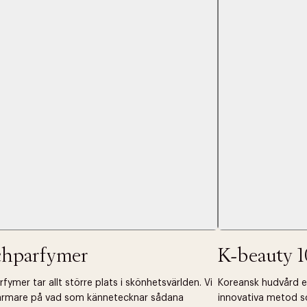
 dagar.
Edit cookies
Stäng
å ditt första köp som medlem
chparfymer
K-beauty 1
fymer tar allt större plats i skönhetsvärlden. Vi
Koreansk hudvård ell
närmare på vad som kännetecknar sådana
innovativa metod s