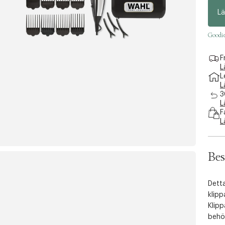
a
Lä
c
c
Goodie-
e
s
F
s
L
i
L
L
b
3
i
L
l
F
L
i
t
y
Bes
.
v
Dett
a
klipp
r
Klipp
i
behöv
a