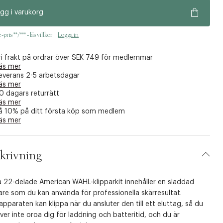
gg i varukorg
pris **/*** - läs villkor
Logga in
ri frakt på ordrar över SEK 749 för medlemmar
äs mer
everans 2-5 arbetsdagar
äs mer
0 dagars returrätt
äs mer
å 10% på ditt första köp som medlem
äs mer
krivning
a 22-delade American WAHL-klipparkit innehåller en sladdad
are som du kan använda för professionella skärresultat.
apparaten kan klippa när du ansluter den till ett eluttag, så du
er inte oroa dig för laddning och batteritid, och du är