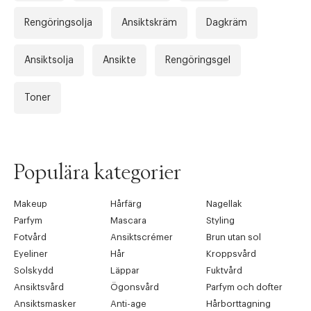
Rengöringsolja
Ansiktskräm
Dagkräm
Ansiktsolja
Ansikte
Rengöringsgel
Toner
Populära kategorier
Makeup
Hårfärg
Nagellak
Parfym
Mascara
Styling
Fotvård
Ansiktscrémer
Brun utan sol
Eyeliner
Hår
Kroppsvård
Solskydd
Läppar
Fuktvård
Ansiktsvård
Ögonsvård
Parfym och dofter
Ansiktsmasker
Anti-age
Hårborttagning