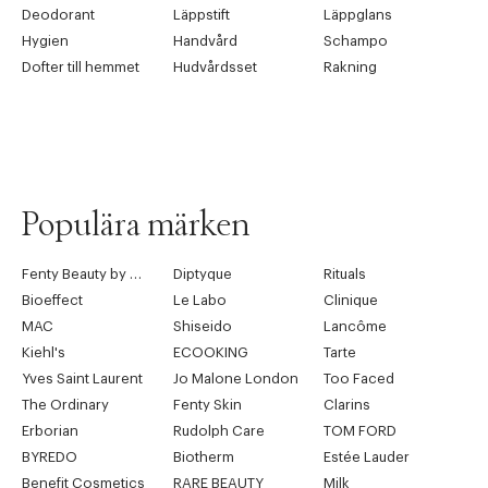
Deodorant
Läppstift
Läppglans
Hygien
Handvård
Schampo
Dofter till hemmet
Hudvårdsset
Rakning
Populära märken
Fenty Beauty by Rihanna
Diptyque
Rituals
Bioeffect
Le Labo
Clinique
MAC
Shiseido
Lancôme
Kiehl's
ECOOKING
Tarte
Yves Saint Laurent
Jo Malone London
Too Faced
The Ordinary
Fenty Skin
Clarins
Erborian
Rudolph Care
TOM FORD
BYREDO
Biotherm
Estée Lauder
Benefit Cosmetics
RARE BEAUTY
Milk