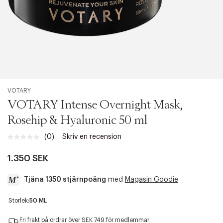
VOTARY
VOTARY Intense Overnight Mask,
Rosehip & Hyaluronic 50 ml
(0)
Skriv en recension
Inget
klassificeringsvärde.
Länk
1.350 SEK
till
samma
Tjäna 1350 stjärnpoäng
med
Magasin Goodie
sida.
a
Storlek:
50 ML
c
c
Fri frakt på ordrar över SEK 749 för medlemmar