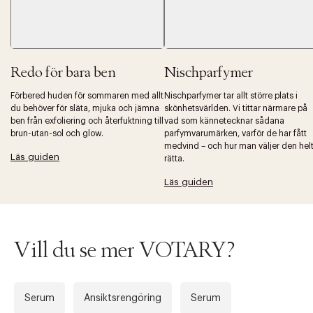
Redo för bara ben
Nischparfymer
Förbered huden för sommaren med allt
Nischparfymer tar allt större plats i
du behöver för släta, mjuka och jämna
skönhetsvärlden. Vi tittar närmare på
Tidigare
Nä
ben från exfoliering och återfuktning till
vad som kännetecknar sådana
brun-utan-sol och glow.
parfymvarumärken, varför de har fått
medvind – och hur man väljer den hel
Läs guiden
rätta.
Läs guiden
Vill du se mer VOTARY?
Serum
Ansiktsrengöring
Serum