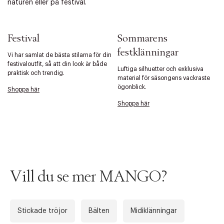
naturen eller på festival.
Tidigare
Nä
Festival
Sommarens
festklänningar
Vi har samlat de bästa stilarna för din
festivaloutfit, så att din look är både
Luftiga silhuetter och exklusiva
praktisk och trendig.
material för säsongens vackraste
ögonblick.
Shoppa här
Shoppa här
Vill du se mer MANGO?
Stickade tröjor
Bälten
Midiklänningar