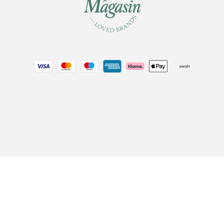
Handelsvillkor
Skönhet
Cookiepolicy
Hem & Inredning
Villkor för Magasin Goodie
Barn
Edit cookies
Stäng
Integritetspolicys
Tillgänglighetsförklaring