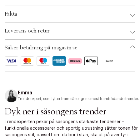
t
i
o
Fakta
n
Brand:
MANGO
Leverans och retur
EAN: 8447692097291
Klädstorlek: XS
Färg: Medium blue
Säker betalning på magasin.se
Ax numbers: 07143978
SKU: S15492440
ID: BRIY75-0086
Emma
Trendeexpert, som lyfter fram säsongens mest framträdande trender.
Dyk ner i säsongens trender
Trendexperten pekar på säsongens starkaste tendenser –
funktionella accessoarer och sportig utrustning sätter tonen för
säsongens stil, oavsett om du bor i stan, ska ut på äventyr i