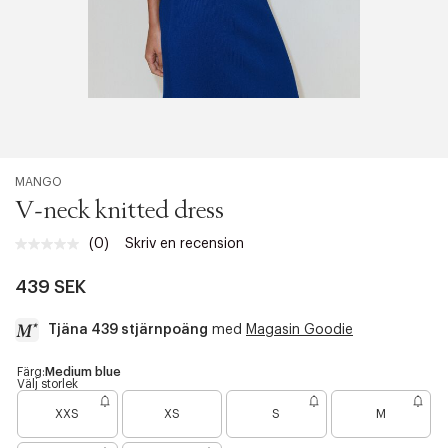
MANGO
V-neck knitted dress
(0)
Skriv en recension
Inget
klassificeringsvärde.
Länk
439 SEK
till
samma
Tjäna 439 stjärnpoäng
med
Magasin Goodie
sida.
a
Färg:
Medium blue
Välj storlek
c
B
c
XXS
XS
S
M
a
e
r
s