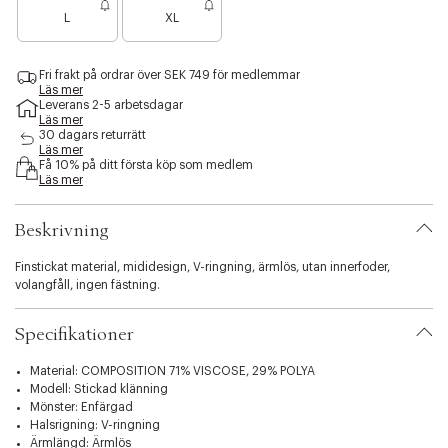
a
s
L
XL
n
i
å
b
g
i
Fri frakt på ordrar över SEK 749 för medlemmar
r
l
Läs mer
a
i
Leverans 2-5 arbetsdagar
f
Läs mer
t
å
30 dagars returrätt
y
Läs mer
k
.
Få 10% på ditt första köp som medlem
v
v
Läs mer
a
a
r
r
Beskrivning
i
a
t
Finstickat material, mididesign, V-ringning, ärmlös, utan innerfoder,
i
volangfåll, ingen fästning.
o
n
Specifikationer
.
s
Material: COMPOSITION 71% VISCOSE, 29% POLYA
e
Modell: Stickad klänning
l
Mönster: Enfärgad
e
Halsrigning: V-ringning
c
Ärmlängd: Ärmlös