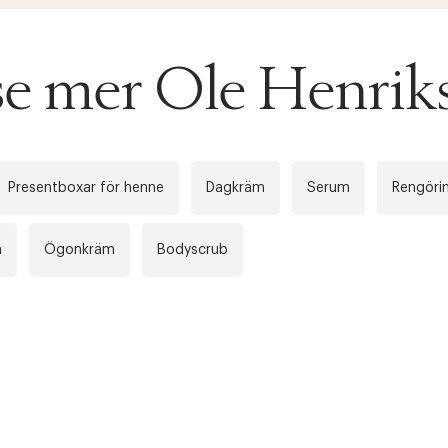
 se mer Ole Henrik
Presentboxar för henne
Dagkräm
Serum
Rengöri
m
Ögonkräm
Bodyscrub