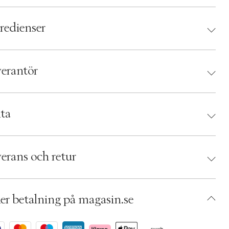
redienser
erantör
antör:
ta
hetsinstruktioner:
d:
Ole Henriksen
 816657026382
erans och retur
umbers: 04686175
 S00367808
ACMA20-0008
er betalning på magasin.se