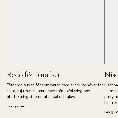
Redo för bara ben
Nis
Förbered huden för sommaren med allt du behöver för
Nischpar
släta, mjuka och jämna ben från exfoliering och
tittar 
återfuktning till brun-utan-sol och glow.
parfymv
hur man 
Läs guiden
Läs gui