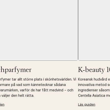
chparfymer
K-beauty 1
fymer tar allt större plats i skönhetsvärlden. Vi
Koreansk hudvård ell
närmare på vad som kännetecknar sådana
innovativa metod s
arumärken, varför de har fått medvind – och
ingredienser såsom
väljer den helt rätta.
Centella Asiatica m
den
Läs guiden