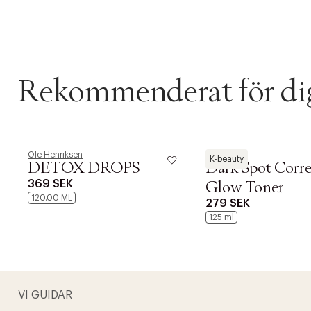
Rekommenderat för di
Ole Henriksen
Axis-Y
K-beauty
DETOX DROPS
Dark Spot Corre
369 SEK
Glow Toner
120.00 ML
279 SEK
125 ml
PRODUKTEN H
WE CARE AB
Fri frak
VI GUIDAR
LÄGG TILL N
Øv vi kan desvæ
Leverans