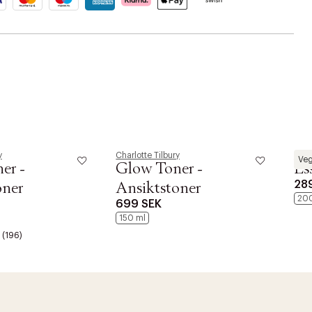
y
Charlotte Tilbury
Comf
Ve
er -
Glow Toner -
Es
28
oner
Ansiktstoner
20
699 SEK
150 ml
(196)
r at kunne se