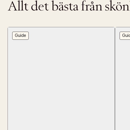
Tidigare
Allt det bästa från skö
videoen
Retur 30
Få 10% p
Guide
Gui