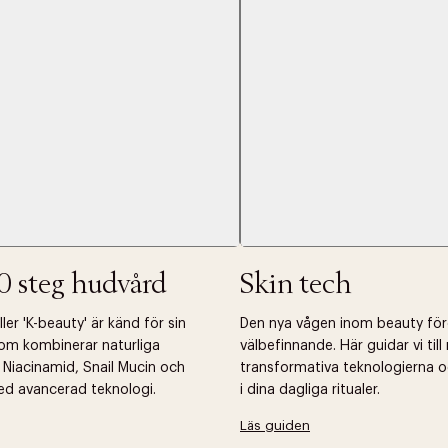
0 steg hudvård
Skin tech
er 'K-beauty' är känd för sin
Den nya vågen inom beauty fö
om kombinerar naturliga
välbefinnande. Här guidar vi til
 Niacinamid, Snail Mucin och
transformativa teknologierna o
ed avancerad teknologi.
i dina dagliga ritualer.
Läs guiden