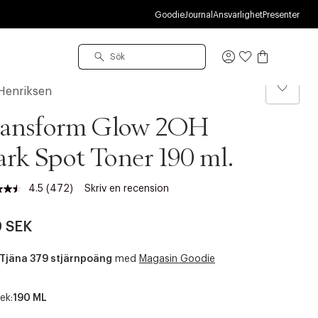
R
Goodie
Journal
Ansvarlighet
Presenter
Logga
in
Henriksen
ransform Glow 2OH
rk Spot Toner 190 ml.
4.5
(472)
Skriv en recension
Läs
472
recensioner.
 SEK
Länk
till
samma
Tjäna 379 stjärnpoäng
med
Magasin Goodie
sida.
ek:
190 ML