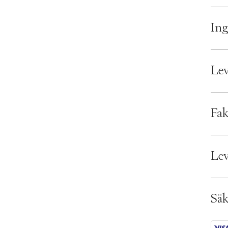
Ing
Lev
Lever
Fak
Säker
Bran
EAN:
Lev
Ax n
SKU:
ID: 
Säk