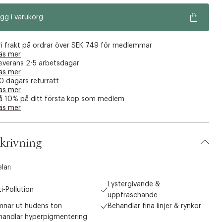
gg i varukorg
ri frakt på ordrar över SEK 749 för medlemmar
äs mer
everans 2-5 arbetsdagar
äs mer
0 dagars returrätt
äs mer
å 10% på ditt första köp som medlem
äs mer
krivning
lar:
Lystergivande &
i-Pollution
uppfräschande
mnar ut hudens ton
Behandlar fina linjer & rynkor
handlar hyperpigmentering