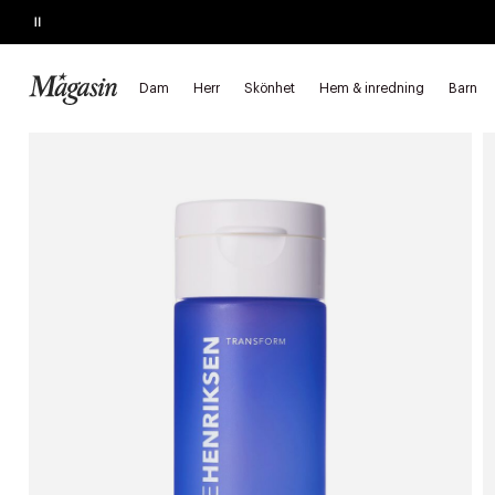
Pause
KÖP 2, SPARA 20%
på hårprodukter
Dam
Herr
Skönhet
Hem & inredning
Barn
Startsida
Skönhet
Hudvård
Ansiktsvård
Toner & ansiktsm