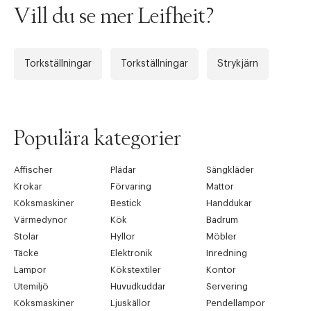
Vill du se mer Leifheit?
Torkställningar
Torkställningar
Strykjärn
Tidigare
Nä
Populära kategorier
Affischer
Plädar
Sängkläder
Krokar
Förvaring
Mattor
Köksmaskiner
Bestick
Handdukar
Värmedynor
Kök
Badrum
Stolar
Hyllor
Möbler
Täcke
Elektronik
Inredning
Lampor
Kökstextiler
Kontor
Utemiljö
Huvudkuddar
Servering
Köksmaskiner
Ljuskällor
Pendellampor