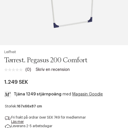
Leifheit
Tørrest. Pegasus 200 Comfort
(0)
Skriv en recension
Inget
klassificeringsvärde.
Länk
1.249 SEK
till
samma
Tjäna 1249 stjärnpoäng
med
Magasin Goodie
sida.
a
Storlek:
167x66x87 cm
c
c
Fri frakt på ordrar över SEK 749 för medlemmar
e
Läs mer
Leverans 2-5 arbetsdagar
s