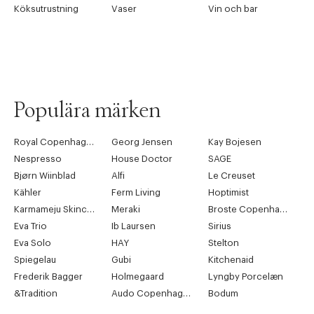
Köksutrustning
Vaser
Vin och bar
Populära märken
Royal Copenhagen
Georg Jensen
Kay Bojesen
Nespresso
House Doctor
SAGE
Bjørn Wiinblad
Alfi
Le Creuset
Kähler
Ferm Living
Hoptimist
Karmameju Skincare
Meraki
Broste Copenhagen
Eva Trio
Ib Laursen
Sirius
Eva Solo
HAY
Stelton
Spiegelau
Gubi
Kitchenaid
Frederik Bagger
Holmegaard
Lyngby Porcelæn
&Tradition
Audo Copenhagen
Bodum