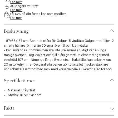
Läs mer
s
30 dagars returrätt
i
Läs mer
b
Få 10% på ditt första köp som medlem
i
Läs mer
l
i
Beskrivning
t
y
- 87x66x167 cm- Bar med skåra för Galgar- 5 vindtäta Galgar medföljer- 2
.
smarta hållare för mer än 50 små föremål och klämväska.
v
- Kan användas utomhus men ska inte utelämnas i fuktigt väder- Inga
a
trasiga svetsar- Hög kvalitet och full 5 års garanti- 2 vikbara vingar med
r
vinghöjd 107 cm - lämpliga långa Byxor etc. - Torkstället kan enkelt vikas-
i
20 m torkutrymme- De parallella benen gör torkstället mycket stabilare
a
och robustare jämfört med rack med korsade ben- GS-certifierad för hög
t
säkerhet och hög kvalitet5 års garanti
i
o
Specifikationer
n
.
Material: Stål/Plast
s
Storlek: 167x66x87 cm
e
l
Fakta
e
c
Brand:
Leifheit