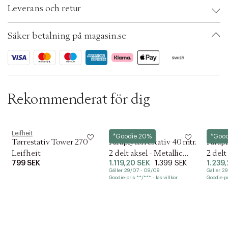
t
Leverans och retur
i
EAN: 4006501815163
o
Ax numbers: 05514522
n
SKU: S00548570
Säker betalning på magasin.se
ID: AEZF87-0008
Rekommenderat för dig
Leifheit
Brabantia
Brabant
*Goodie 20%
*Goo
Tørrestativ Tower 270
Paraplytørrestativ 40 mtr.
Parapl
Leifheit
2 delt aksel - Metallic
2 delt
799 SEK
1.119,20 SEK
1.399 SEK
1.239
Grey
Grey
Gäller 29/07 - 09/08
Gäller 2
Goodie-pris **/*** - läs villkor
Goodie-pri