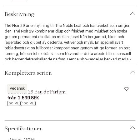
l
i
Beskrivning
t
y
Thé Noir 29 är en hyllning till The Noble Leaf och hantverket som omger
.
den. Thé Noir 29 kombinerar djup och friskhet med mjukhet och styrka
v
genom permanent oscillation mellan ljuset från bergamott, fikon och
a
lagerblad och djupet av cederträ, vetiver och mysk. En speciell svart
r
tebladsextraktion fullbordar kompositionen genom att ge formen en torr,
i
lummig, hö och tobakskänsla som förvandlar detta arbete till en sensuell
a
och beroendeframkallande parfym. Denna Showergel är berikad med E-
t
vitamin (antioxidanter), olivbladsextrakt (fuktgivande egenskaper), aloe
i
vera, linfröextrakt och rengör Kropp och sinne så länge du duschar ensam.
o
Komplettera serien
Annars renar den bara kroppen. Vår Showergel innehåller inte parabener,
n
är vegansk och inte testad på djur.
.
Le Labo
L
s
Vegansk
Thé Noir 29 Eau de Parfum
e
från
2.599 SEK
l
50 ML
100 ML
e
c
t
i
Specifikationer
o
n