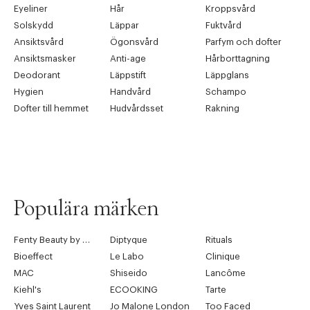
Eyeliner
Hår
Kroppsvård
Solskydd
Läppar
Fuktvård
Ansiktsvård
Ögonsvård
Parfym och dofter
Ansiktsmasker
Anti-age
Hårborttagning
Deodorant
Läppstift
Läppglans
Hygien
Handvård
Schampo
Dofter till hemmet
Hudvårdsset
Rakning
Populära märken
Fenty Beauty by Rihanna
Diptyque
Rituals
Bioeffect
Le Labo
Clinique
MAC
Shiseido
Lancôme
Kiehl's
ECOOKING
Tarte
Yves Saint Laurent
Jo Malone London
Too Faced