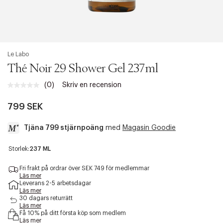
Le Labo
Thé Noir 29 Shower Gel 237ml
(0)
Skriv en recension
799 SEK
Tjäna 799 stjärnpoäng
med
Magasin Goodie
a
Storlek:
237 ML
c
c
Fri frakt på ordrar över SEK 749 för medlemmar
e
Läs mer
Leverans 2-5 arbetsdagar
s
Läs mer
s
30 dagars returrätt
i
Läs mer
b
Få 10% på ditt första köp som medlem
i
Läs mer