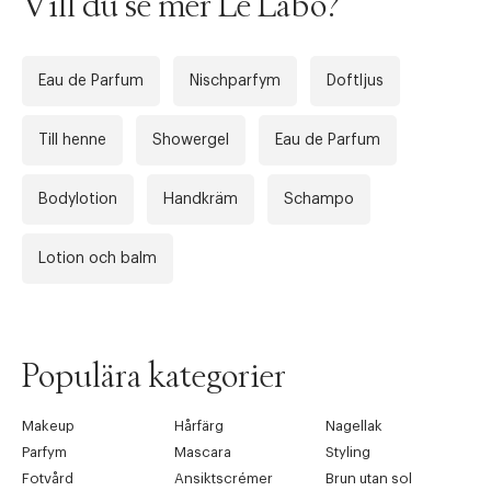
Vill du se mer Le Labo?
Eau de Parfum
Nischparfym
Doftljus
Till henne
Showergel
Eau de Parfum
Bodylotion
Handkräm
Schampo
Lotion och balm
Populära kategorier
Makeup
Hårfärg
Nagellak
Parfym
Mascara
Styling
Fotvård
Ansiktscrémer
Brun utan sol