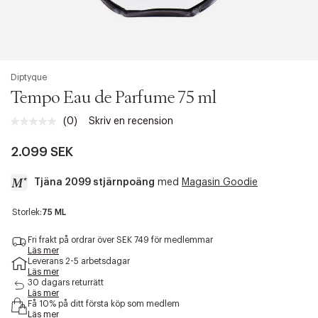
Diptyque
Tempo Eau de Parfume 75 ml
(0)
Skriv en recension
Inget
klassificeringsvärde.
Länk
2.099 SEK
till
samma
Tjäna 2099 stjärnpoäng
med
Magasin Goodie
sida.
a
Storlek:
75 ML
c
c
Fri frakt på ordrar över SEK 749 för medlemmar
e
Läs mer
Leverans 2-5 arbetsdagar
s
Läs mer
s
30 dagars returrätt
i
Läs mer
b
Få 10% på ditt första köp som medlem
i
Läs mer