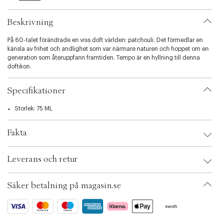
l
i
Beskrivning
t
y
På 60-talet förändrade en viss doft världen: patchouli. Det förmedlar en
.
känsla av frihet och andlighet som var närmare naturen och hoppet om en
v
generation som återuppfann framtiden. Tempo är en hyllning till denna
a
doftikon.
r
i
a
Specifikationer
t
i
Storlek: 75 ML
o
n
.
Fakta
s
e
Brand:
Diptyque
l
Leverans och retur
EAN: 3700431425805
e
Ax numbers: 04653349
c
SKU: S00361246
t
Säker betalning på magasin.se
ID: ACJO86-0008
i
o
n