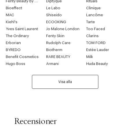
Fenty Beauty by Rihanna
Diptyque
Rituals
Bioeffect
Le Labo
Clinique
MAC
Shiseido
Lancôme
Kiehl's
ECOOKING
Tarte
Yves Saint Laurent
Jo Malone London
Too Faced
The Ordinary
Fenty Skin
Clarins
Erborian
Rudolph Care
TOM FORD
BYREDO
Biotherm
Estée Lauder
Benefit Cosmetics
RARE BEAUTY
Milk
Hugo Boss
Armani
Huda Beauty
Visa alla