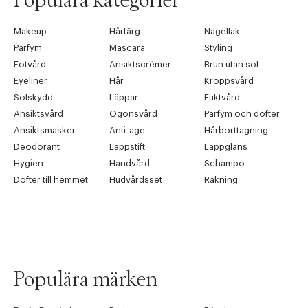
Populära kategorier
Makeup
Hårfärg
Nagellak
Parfym
Mascara
Styling
Fotvård
Ansiktscrémer
Brun utan sol
Eyeliner
Hår
Kroppsvård
Solskydd
Läppar
Fuktvård
Ansiktsvård
Ögonsvård
Parfym och dofter
Ansiktsmasker
Anti-age
Hårborttagning
Deodorant
Läppstift
Läppglans
Hygien
Handvård
Schampo
Dofter till hemmet
Hudvårdsset
Rakning
Populära märken