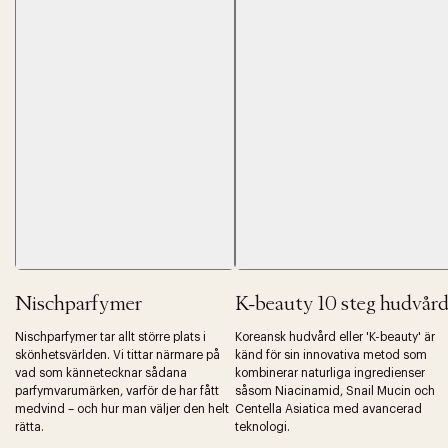
Nischparfymer
K-beauty 10 steg hudvår
Nischparfymer tar allt större plats i
Koreansk hudvård eller 'K-beauty' är
skönhetsvärlden. Vi tittar närmare på
känd för sin innovativa metod som
vad som kännetecknar sådana
kombinerar naturliga ingredienser
parfymvarumärken, varför de har fått
såsom Niacinamid, Snail Mucin och
medvind – och hur man väljer den helt
Centella Asiatica med avancerad
rätta.
teknologi.