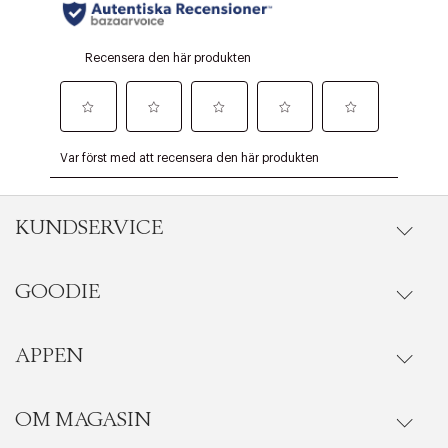
KUNDSERVICE
GOODIE
Onlineköp
Orderstatus
APPEN
Förmåner
Leverans
Vanliga frågor
OM MAGASIN
Se medlemsfördelarna i Goodie-appen