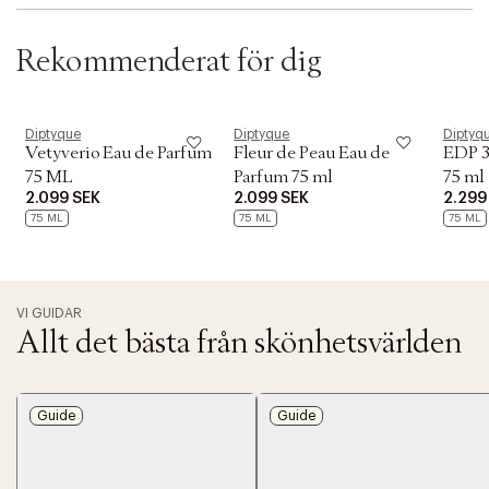
Rekommenderat för dig
Diptyque
Diptyque
Diptyq
Vetyverio Eau de Parfum
Fleur de Peau Eau de
EDP 3
75 ML
Parfum 75 ml
75 ml
2.099 SEK
2.099 SEK
2.299
75 ML
75 ML
75 ML
VI GUIDAR
Allt det bästa från skönhetsvärlden
Guide
Guide