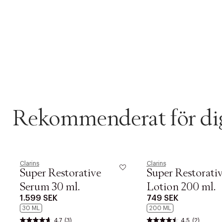
Rekommenderat för di
Clarins
Clarins
Super Restorative
Super Restorati
Serum 30 ml.
Lotion 200 ml.
1.599 SEK
749 SEK
30 ML
200 ML
4.7
(3)
4.5
(2)