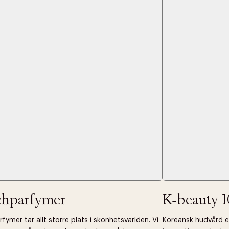
 dagar.
Edit cookies
Stäng
å ditt första köp som medlem
chparfymer
K-beauty 1
fymer tar allt större plats i skönhetsvärlden. Vi
Koreansk hudvård ell