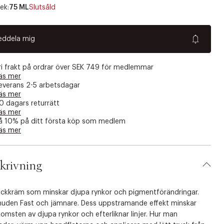
ek:
75 ML
Slutsåld
eddela mig
ri frakt på ordrar över SEK 749 för medlemmar
äs mer
everans 2-5 arbetsdagar
äs mer
0 dagars returrätt
äs mer
å 10% på ditt första köp som medlem
äs mer
krivning
ackkräm som minskar djupa rynkor och pigmentförändringar.
huden Fast och jämnare. Dess uppstramande effekt minskar
omsten av djupa rynkor och efterliknar linjer. Hur man