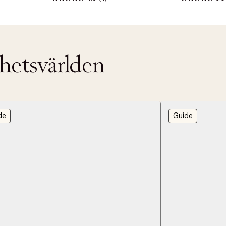
nhetsvärlden
de
Guide
ITTADES TYVÄRR INTE
OUT PERSONAL DATA
t på ordrar över SEK 749 kr. för Goodie-medlemmar
Y ÖNSKAN
rre ikke vise dig denne video. Tillad statistiske cookies fo
tid: 2-5 arbetsdagar.