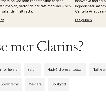
närmare på vad som kännetecknar sådana
innovativa metod s
arumärken, varför de har fått medvind – och
ingredienser såsom
väljer den helt rätta.
Centella Asiatica m
den
Läs guiden
se mer Clarins?
r för henne
Serum
Hudvård presentboxar
Nattkrä
Bodycreme
Mascara
Solskydd