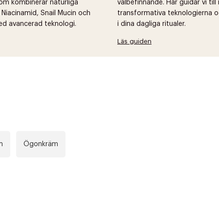
om kombinerar naturliga
välbefinnande. Här guidar vi til
 Niacinamid, Snail Mucin och
transformativa teknologierna o
ed avancerad teknologi.
i dina dagliga ritualer.
Läs guiden
m
Ögonkräm