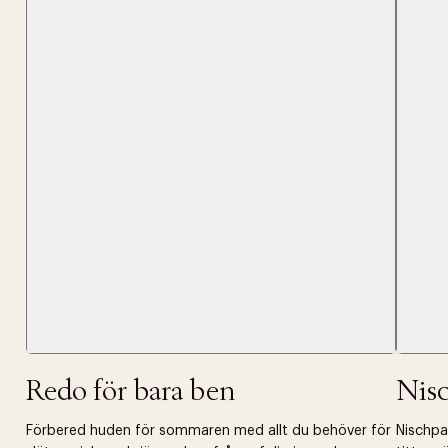
Tidigare
videoen
Retur 30
Få 10% p
Redo för bara ben
Nis
Förbered huden för sommaren med allt du behöver för
Nischpar