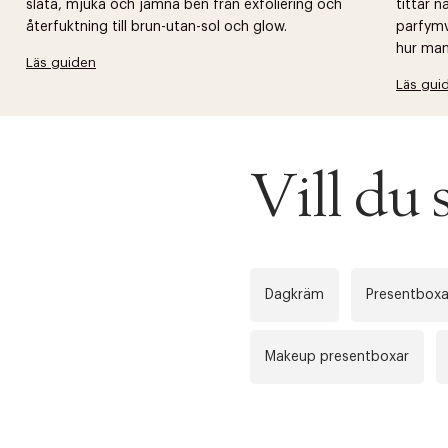
släta, mjuka och jämna ben från exfoliering och
tittar 
återfuktning till brun-utan-sol och glow.
parfymv
hur man 
Läs guiden
Läs gui
Vill du 
Dagkräm
Presentboxa
Makeup presentboxar