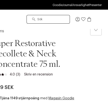
R
Goodie
Journal
Ansvarlighet
Presenter
Logga
in
ins
per Restorative
collete & Neck
ncentrate 75 ml.
4.0
(3)
Skriv en recension
Läs
3
recensioner.
49 SEK
Länk
till
samma
Tjäna 1149 stjärnpoäng
med
Magasin Goodie
sida.