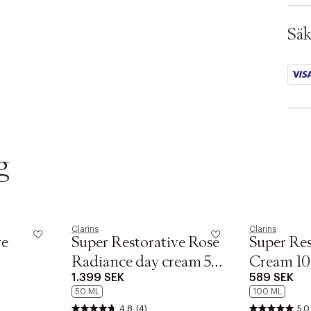
SKU:
ID: 
Säk
g
Clarins
Clarins
ve
Super Restorative Rose
Super Re
Radiance day cream 50.
Cream 10
1.399 SEK
589 SEK
0 ML
50 ML
100 ML
4.8
(4)
5.0