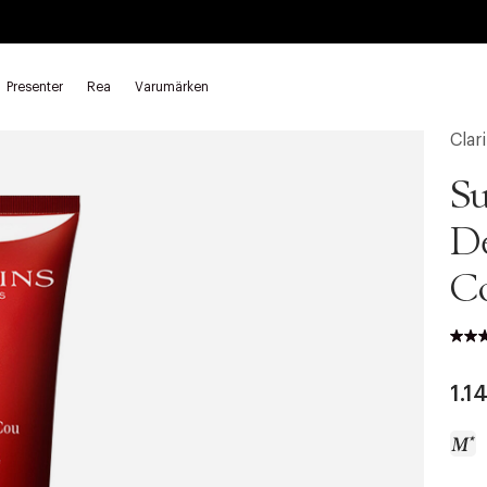
Presenter
Rea
Varumärken
Clar
Su
De
Co
1.1