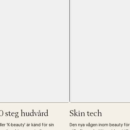
Nästa
0 steg hudvård
Skin tech
er 'K-beauty' är känd för sin
Den nya vågen inom beauty fö