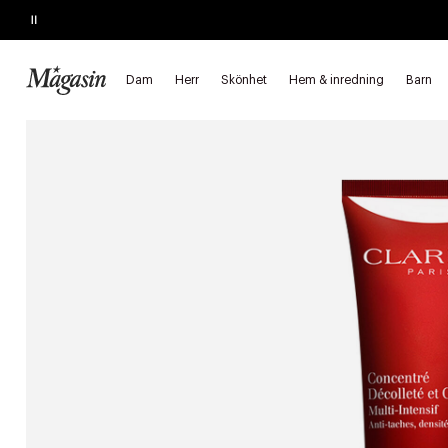
Pause
KÖP 2, SPARA 20%
på hårprodukter
Dam
Herr
Skönhet
Hem & inredning
Barn
Startsida
Skönhet
Hudvård
Hals och dekolletage