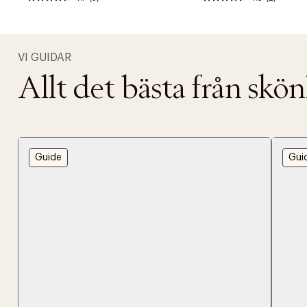
VI GUIDAR
Allt det bästa från skö
Guide
Gui
PRODUKTEN H
WE CARE AB
Fri frak
LÄGG TILL N
Øv vi kan desvæ
Leverans