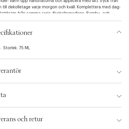
nder: värm upp handflatorna och applicera med lätt tryck från
 till dekolletage varje morgon och kväll. Komplettera med dag-
Nattkräm från samma serie. Nyckelingrediens: Bambu- och
sextrakt stärker huden och persiljeextraktet hjälper till att
ndra mörka fläckar.
cifikationer
Storlek: 75 ML
erantör
antör:
ta
d:
Clarins
 3666057034145
erans och retur
umbers: 04220698