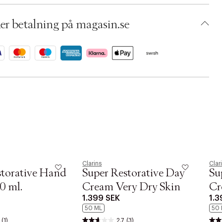
 S00291380
ABMJ93-0008
er betalning på magasin.se
Clarins
Clar
storative Hand
Super Restorative Day
Su
0 ml.
Cream Very Dry Skin
Cr
1.399 SEK
1.3
50 ML
50 
(1)
2.7
(3)