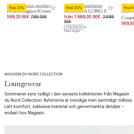
Pernille Corydon Jewellery
Phenumb Copenhagen
Royal 
Rea 25%
Rea 30%
Rea 
Heart Huggies 10 mm
MARTINA LONG S
Blue 
599,25 SEK
799 SEK
från
1.889,30 SEK
2.699
Coupe 
SEK
569,5
36
38
39
+2
Flera färger
MAGASIN DU NORD COLLECTION
Loungewear
Sommaren syns tydligt i den senaste kollektionen från Magasin
du Nord Collection. Nyheterna är trendiga men samtidigt tidlösa.
Lätt komfort, exklusiva material och genomtänkta detaljer –
endast hos Magasin.