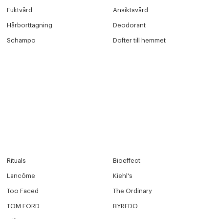
Fuktvård
Ansiktsvård
Hårborttagning
Deodorant
 dagar.
Schampo
Dofter till hemmet
Edit cookies
Stäng
å ditt första köp som medlem
Rituals
Bioeffect
Lancôme
Kiehl's
Too Faced
The Ordinary
TOM FORD
BYREDO