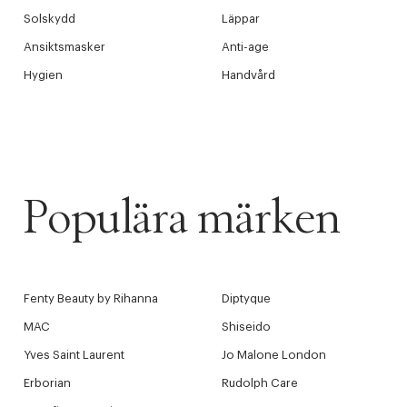
Tidigare
videoen
Solskydd
Läppar
Ansiktsmasker
Anti-age
Retur 30
Hygien
Handvård
Få 10% p
Populära märken
Fenty Beauty by Rihanna
Diptyque
MAC
Shiseido
Yves Saint Laurent
Jo Malone London
Erborian
Rudolph Care