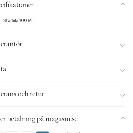
cifikationer
Storlek: 100 ML
erantör
antör:
ta
d:
Maria Nila
 7391681038110
erans och retur
umbers: 04995962
 S00426251
ADGU08-0008
er betalning på magasin.se