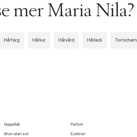
se mer Maria Nila?
Hårfärg
Hårkur
Hårvård
Hårlack
Torrscha
ITTADES TYVÄRR INTE
OUT PERSONAL DATA
t på ordrar över SEK 749 kr. för Goodie-medlemmar
Nagellak
Parfym
Y ÖNSKAN
rre ikke vise dig denne video. Tillad statistiske cookies fo
Brun utan sol
Eyeliner
tid: 2-5 arbetsdagar.