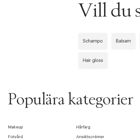
Vill du 
Schampo
Balsam
Hair gloss
Populära kategorier
PRODUKTEN H
WE CARE AB
Fri frak
Makeup
Hårfärg
LÄGG TILL N
Øv vi kan desvæ
Fotvård
Ansiktscrémer
Leverans