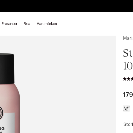
Presenter
Rea
Varumärken
Mari
St
10
179
Storl
a