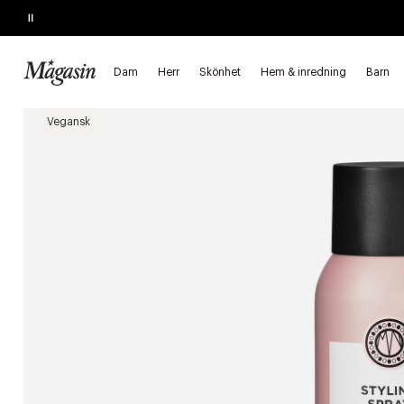
Pause
SLUTAR SNART
Köp 2, spara 20%
på hårprodukter
Dam
Herr
Skönhet
Hem & inredning
Barn
Startsida
Skönhet
Hår
Styling
Hårlack
Vegansk