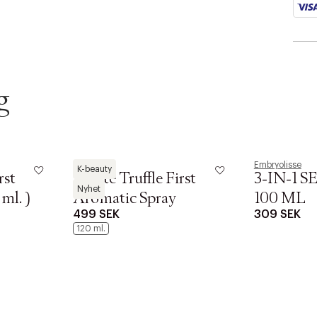
g
dAlba
Embryolisse
K-beauty
rst
White Truffle First
3-IN-1 
Nyhet
ml. )
Aromatic Spray
100 ML
499 SEK
309 SEK
120 ml.