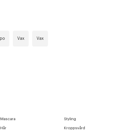
mpo
Vax
Vax
Mascara
Styling
r at kunne se
Hår
Kroppsvård