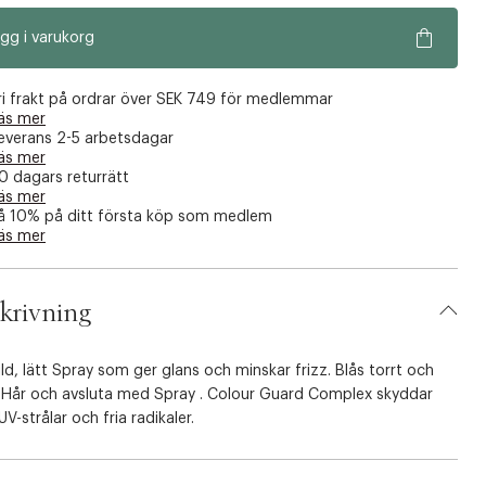
gg i varukorg
ri frakt på ordrar över SEK 749 för medlemmar
äs mer
everans 2-5 arbetsdagar
äs mer
0 dagars returrätt
äs mer
å 10% på ditt första köp som medlem
äs mer
krivning
ld, lätt Spray som ger glans och minskar frizz. Blås torrt och
a Hår och avsluta med Spray . Colour Guard Complex skyddar
V-strålar och fria radikaler.