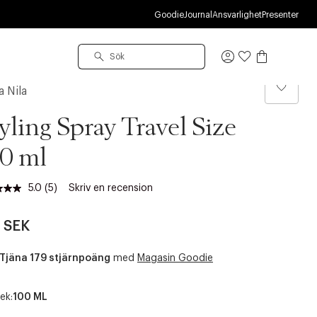
R
Goodie
Journal
Ansvarlighet
Presenter
Logga
in
a Nila
yling Spray Travel Size
0 ml
5.0
(5)
Skriv en recension
Läs
5
recensioner.
 SEK
Länk
till
samma
Tjäna 179 stjärnpoäng
med
Magasin Goodie
sida.
ek:
100 ML