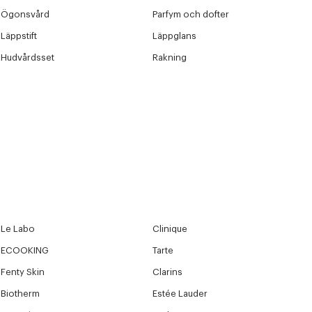
Nästa
Ögonsvård
Parfym och dofter
Läppstift
Läppglans
Hudvårdsset
Rakning
Le Labo
Clinique
ECOOKING
Tarte
Fenty Skin
Clarins
Biotherm
Estée Lauder