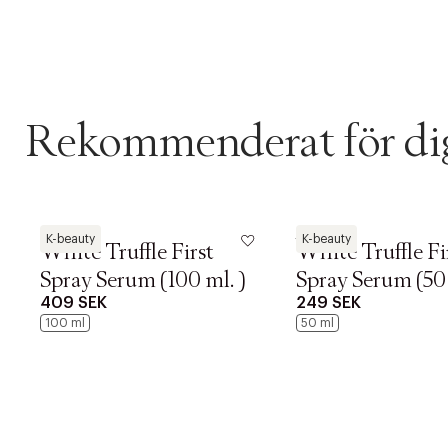
Rekommenderat för di
dAlba
dAlba
K-beauty
K-beauty
White Truffle First
White Truffle Fi
Spray Serum (100 ml. )
Spray Serum (50 
409 SEK
249 SEK
100 ml
50 ml