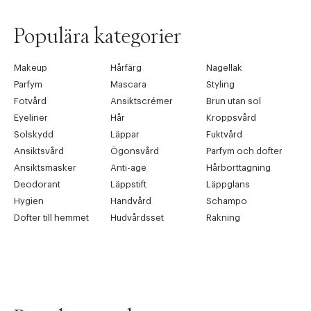
Populära kategorier
Makeup
Hårfärg
Nagellak
Parfym
Mascara
Styling
Fotvård
Ansiktscrémer
Brun utan sol
Eyeliner
Hår
Kroppsvård
Solskydd
Läppar
Fuktvård
Ansiktsvård
Ögonsvård
Parfym och dofter
Ansiktsmasker
Anti-age
Hårborttagning
Deodorant
Läppstift
Läppglans
Hygien
Handvård
Schampo
Dofter till hemmet
Hudvårdsset
Rakning