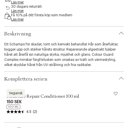
Läs mer
s
30 dagars returrätt
i
Läs mer
b
Få 10% på ditt första köp som medlem
i
Läs mer
l
i
Beskrivning
t
y
Ett Schampo för skadat, torrt och kemiskt behandlat Hår som återfuktar,
.
bygger upp och stärker hårets struktur. Reparerande algextrakt hjälper
v
håret att återfå sin naturliga styrka, mjukhet och glans. Colour Guard
a
Complex minskar färgförlusten som orsakas av tvätt och värmestyling,
r
vilket skyddar håret från UV-strålning och fria radikaler.
i
a
t
Komplettera serien
i
o
n
Maria Nila
M
Vegansk
Structure Repair Conditioner 100 ml
.
s
150 SEK
e
100 ML
4.5
(2)
l
e
c