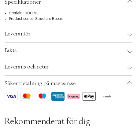
t
Specifikationer
i
o
Storlek: 1000 ML
n
Product series:
Structure Repair
Leverantör
Leverantör:
Fakta
Brand:
Maria Nila
Leverans och retur
EAN: 7391681036031
Ax numbers: 04995990
SKU: S00426279
Säker betalning på magasin.se
ID: ADGU05-0008
Rekommenderat för dig