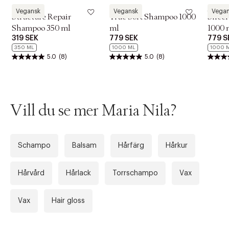
Maria Nila
Maria Nila
Maria N
Vegansk
Vegansk
Vega
Structure Repair
True Soft Shampoo 1000
Sheer
Shampoo 350 ml
ml
1000 
319 SEK
779 SEK
779 S
350 ML
1000 ML
1000 
5.0
(8)
5.0
(8)
Vill du se mer Maria Nila?
Schampo
Balsam
Hårfärg
Hårkur
Hårvård
Hårlack
Torrschampo
Vax
Vax
Hair gloss