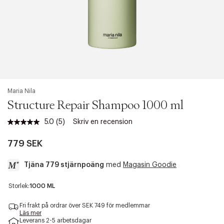
Maria Nila
Structure Repair Shampoo 1000 ml
5.0
(5)
Skriv en recension
Läs
5
recensioner.
779 SEK
Länk
till
Tjäna 779 stjärnpoäng
med
Magasin Goodie
samma
sida.
a
Storlek:
1000 ML
c
c
Fri frakt på ordrar över SEK 749 för medlemmar
e
Läs mer
Leverans 2-5 arbetsdagar
s