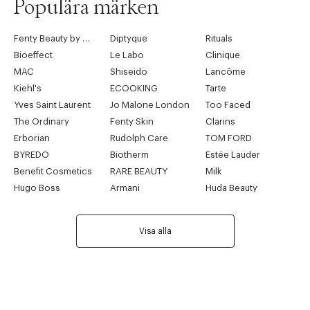
Populära märken
Fenty Beauty by Rihanna
Diptyque
Rituals
Bioeffect
Le Labo
Clinique
MAC
Shiseido
Lancôme
Kiehl's
ECOOKING
Tarte
Yves Saint Laurent
Jo Malone London
Too Faced
The Ordinary
Fenty Skin
Clarins
Erborian
Rudolph Care
TOM FORD
BYREDO
Biotherm
Estée Lauder
Benefit Cosmetics
RARE BEAUTY
Milk
Hugo Boss
Armani
Huda Beauty
Visa alla
Tidigare
Nä