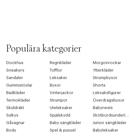
Populära kategorier
Dockhus
Regnkläder
Morgonrockar
Sneakers
Tofflor
Ytterkläder
Sandaler
Leksaker
Strumpbyxor
Gummistövlar
Byxor
Shorts
Badkläder
Vinterjackor
Leksaksfigurer
Termokläder
Strumpor
Överdragsbyxor
Skiddräkt
Uteleksaker
Babynests
Sulkys
Spjälskydd
Skötbordsunderlägg
Gåvagnar
Baby sängkläder
Junior sängkläder
Body
Spel & pussel
Babyleksaker