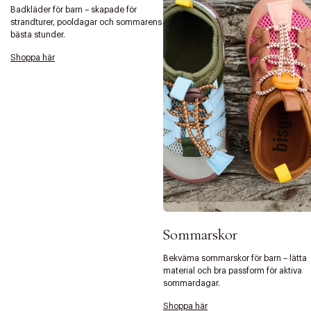
Badkläder för barn – skapade för
strandturer, pooldagar och sommarens
bästa stunder.
Shoppa här
Sommarskor
Tidigare
Nä
Bekväma sommarskor för barn – lätta
material och bra passform för aktiva
sommardagar.
Shoppa här