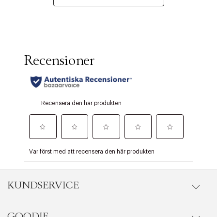
KUNDSERVICE
GOODIE
Onlineköp