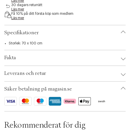
Läs mer
i
30 dagars returrätt
b
Läs mer
Få 10% på ditt första köp som medlem
i
Läs mer
l
i
t
Specifikationer
y
.
Storlek: 70 x 100 cm
v
a
r
Fakta
i
a
Brand:
Vanilla Copenhagen
t
Leverans och retur
EAN: 5710098126111
i
Färg: Misty blue
o
Ax numbers: 07103388
n
Säker betalning på magasin.se
SKU: S15383278
.
ID: BQPC33-1U29
s
e
l
e
c
Rekommenderat för dig
t