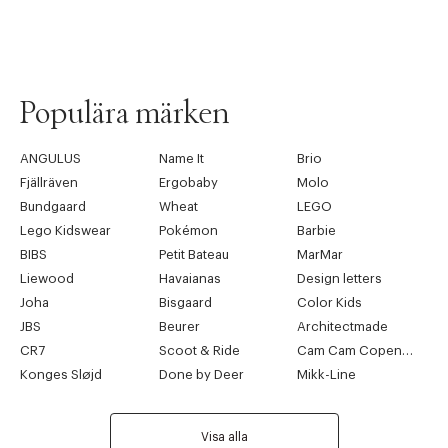
Populära märken
ANGULUS
Name It
Brio
Fjällräven
Ergobaby
Molo
Bundgaard
Wheat
LEGO
Lego Kidswear
Pokémon
Barbie
BIBS
Petit Bateau
MarMar
Liewood
Havaianas
Design letters
Joha
Bisgaard
Color Kids
JBS
Beurer
Architectmade
CR7
Scoot & Ride
Cam Cam Copenhagen
Konges Sløjd
Done by Deer
Mikk-Line
Visa alla