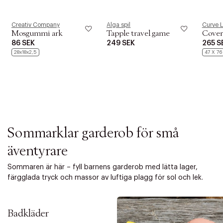
i
o
n
Creativ Company
Alga spil
Curve 
Mosgummi ark
Tapple travel game
Cover 
86 SEK
249 SEK
265 S
28x18x2,5
47 X 76
Sommarklar garderob för små
äventyrare
Sommaren är här – fyll barnens garderob med lätta lager,
färgglada tryck och massor av luftiga plagg för sol och lek.
Badkläder