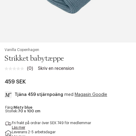
Vanilla Copenhagen
Strikket babytæppe
(0)
Skriv en recension
Inget
klassificeringsvärde.
Länk
459 SEK
till
samma
Tjäna 459 stjärnpoäng
med
Magasin Goodie
sida.
a
Färg:
Misty blue
Storlek:
70 x 100 cm
c
c
Fri frakt på ordrar över SEK 749 för medlemmar
e
Läs mer
s
Leverans 2-5 arbetsdagar
s