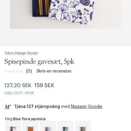
Tokyo Design Studio
Spisepinde gavesæt, 5pk
(0)
Skriv en recension
Inget
klassificeringsvärde.
Länk
127,20 SEK
159 SEK
till
samma
Gäller 29/07 - 09/08
sida.
Tjäna 127 stjärnpoäng
med
Magasin Goodie
a
Färg:
Blue flora japonica
c
c