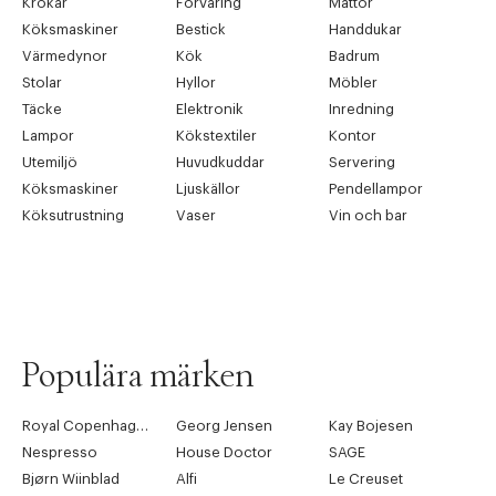
Krokar
Förvaring
Mattor
Köksmaskiner
Bestick
Handdukar
Värmedynor
Kök
Badrum
Stolar
Hyllor
Möbler
Täcke
Elektronik
Inredning
Lampor
Kökstextiler
Kontor
Utemiljö
Huvudkuddar
Servering
Köksmaskiner
Ljuskällor
Pendellampor
Köksutrustning
Vaser
Vin och bar
Populära märken
Royal Copenhagen
Georg Jensen
Kay Bojesen
Nespresso
House Doctor
SAGE
Bjørn Wiinblad
Alfi
Le Creuset