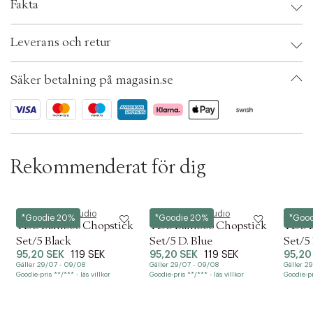
Fakta
c
t
Brand:
Tokyo Design Studio
i
Leverans och retur
EAN: 8719323515178
o
Färg: Blue flora japonica
n
Ax numbers: 07128557, 07128555, 07128553, 07128563, 07128562,
Säker betalning på magasin.se
07128558
SKU: S15434506
ID: BQYV89-6S8W
Rekommenderat för dig
Tokyo Design Studio
Tokyo Design Studio
Tokyo 
*Goodie 20%
*Goodie 20%
*Goo
TDS Bamboo Chopstick
TDS Bamboo Chopstick
TDS B
Set/5 Black
Set/5 D. Blue
Set/5
95,20 SEK
119 SEK
95,20 SEK
119 SEK
95,20
Gäller 29/07 - 09/08
Gäller 29/07 - 09/08
Gäller 2
Goodie-pris **/*** - läs villkor
Goodie-pris **/*** - läs villkor
Goodie-pri