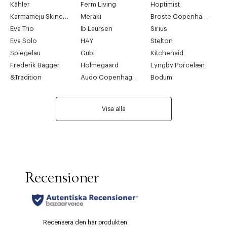
Kähler
Ferm Living
Hoptimist
Karmameju Skincare
Meraki
Broste Copenhagen
Eva Trio
Ib Laursen
Sirius
Eva Solo
HAY
Stelton
Spiegelau
Gubi
Kitchenaid
Frederik Bagger
Holmegaard
Lyngby Porcelæn
&Tradition
Audo Copenhagen
Bodum
Visa alla