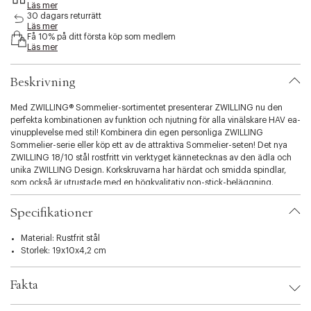
Läs mer
s
30 dagars returrätt
i
Läs mer
b
Få 10% på ditt första köp som medlem
i
Läs mer
l
i
Beskrivning
t
y
Med ZWILLING® Sommelier-sortimentet presenterar ZWILLING nu den
.
perfekta kombinationen av funktion och njutning för alla vinälskare HAV ea-
v
vinupplevelse med stil! Kombinera din egen personliga ZWILLING
a
Sommelier-serie eller köp ett av de attraktiva Sommelier-seten! Det nya
r
ZWILLING 18/10 stål rostfritt vin verktyget kännetecknas av den ädla och
i
unika ZWILLING Design. Korkskruvarna har härdat och smidda spindlar,
a
som också är utrustade med en högkvalitativ non-stick-beläggning.
t
Således kan lätt rotation och utdragning av alla typer av Korkar garanteras.
i
Med ZWILLING Sommelier-serien förhöjs vinets njutning till en
o
Specifikationer
stilupplevelse. Skål! Detta eleganta tvådelade sommelier-set ger verklig
n
vingglädje. Denna kvalitetspresent och förvaringslåda innehåller en
.
Material: Rustfrit stål
servitörstopp och en dekanterande stopp, som utgör kärnan i perfekt
s
Storlek: 19x10x4,2 cm
vinnjutning. Servera ditt vin stilfullt och professionellt, så upplevelsen
e
kommer alltid att vara unik.
l
Fakta
e
c
Brand:
Zwilling