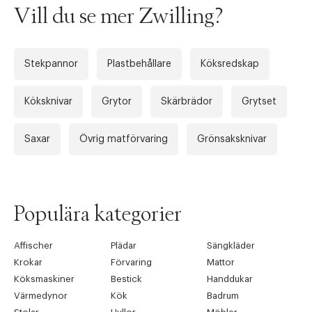
Vill du se mer Zwilling?
Stekpannor
Plastbehållare
Köksredskap
Köksknivar
Grytor
Skärbrädor
Grytset
Tidigare
Nä
Saxar
Övrig matförvaring
Grönsaksknivar
Populära kategorier
Affischer
Plädar
Sängkläder
Krokar
Förvaring
Mattor
Köksmaskiner
Bestick
Handdukar
Värmedynor
Kök
Badrum