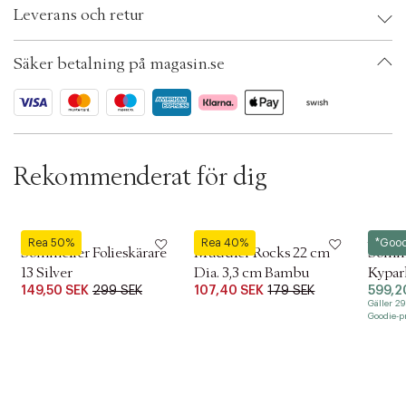
t
Leverans och retur
i
EAN: 4009839311659
o
Ax numbers: 03282859
n
SKU: S00191754
Säker betalning på magasin.se
ID: AASN54-0008
Rekommenderat för dig
Zwilling
Zone
Zwillin
Rea 50%
Rea 40%
*Goo
Sommelier Folieskärare
Muddler Rocks 22 cm
Somme
13 Silver
Dia. 3,3 cm Bambu
Kypar
149,50 SEK
299 SEK
107,40 SEK
179 SEK
599,2
Matt
Gäller 2
Goodie-pri