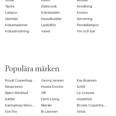
Stolar
Hyllor
Möbler
Täcke
Elektronik
Inredning
Lampor
Kökstextiler
Kontor
Utemiljö
Huvudkuddar
Servering
Köksmaskiner
Ljuskällor
Pendellampor
Köksutrustning
Vaser
Vin och bar
Populära märken
Royal Copenhagen
Georg Jensen
Kay Bojesen
Nespresso
House Doctor
SAGE
Bjørn Wiinblad
Alfi
Le Creuset
Kähler
Ferm Living
Hoptimist
Karmameju Skincare
Meraki
Broste Copenhagen
Eva Trio
Ib Laursen
Sirius