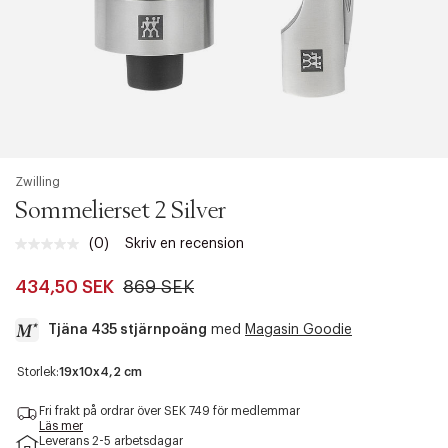
Zwilling
Sommelierset 2 Silver
(0)
Skriv en recension
Inget
klassificeringsvärde.
Länk
434,50 SEK
869 SEK
till
samma
Tjäna 435 stjärnpoäng
med
Magasin Goodie
sida.
a
Storlek:
19x10x4,2 cm
c
c
Fri frakt på ordrar över SEK 749 för medlemmar
e
Läs mer
Leverans 2-5 arbetsdagar
s