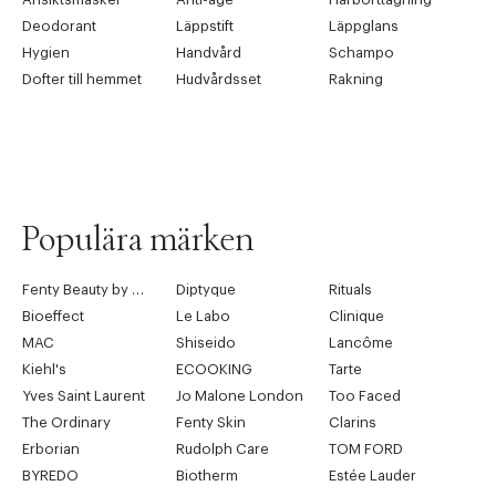
Deodorant
Läppstift
Läppglans
Hygien
Handvård
Schampo
Dofter till hemmet
Hudvårdsset
Rakning
Populära märken
Fenty Beauty by Rihanna
Diptyque
Rituals
Bioeffect
Le Labo
Clinique
MAC
Shiseido
Lancôme
Kiehl's
ECOOKING
Tarte
Yves Saint Laurent
Jo Malone London
Too Faced
The Ordinary
Fenty Skin
Clarins
Erborian
Rudolph Care
TOM FORD
BYREDO
Biotherm
Estée Lauder