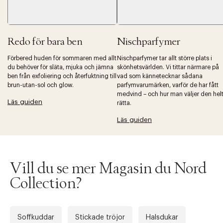
Redo för bara ben
Nischparfymer
Förbered huden för sommaren med allt
Nischparfymer tar allt större plats i
du behöver för släta, mjuka och jämna
skönhetsvärlden. Vi tittar närmare på
ben från exfoliering och återfuktning till
vad som kännetecknar sådana
Tidigare
Nä
brun-utan-sol och glow.
parfymvarumärken, varför de har fått
medvind – och hur man väljer den hel
Läs guiden
rätta.
Läs guiden
Vill du se mer Magasin du Nord
Collection?
Soffkuddar
Stickade tröjor
Halsdukar