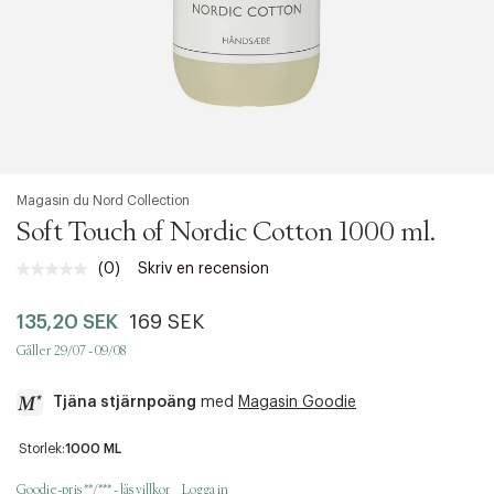
Magasin du Nord Collection
Soft Touch of Nordic Cotton 1000 ml.
(0)
Skriv en recension
Inget
klassificeringsvärde.
Länk
135,20 SEK
169 SEK
till
samma
Gäller 29/07 - 09/08
sida.
Tjäna stjärnpoäng
med
Magasin Goodie
a
Storlek:
1000 ML
c
c
Goodie-pris **/*** - läs villkor
Logga in