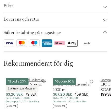
c
Fakta
t
i
Brand:
Magasin du Nord Collection
o
Leverans och retur
EAN: 5709319600141
n
Ax numbers: 03021984
SKU: S00163773
Säker betalning på magasin.se
ID: AAOR35-0008
Rekommenderat för dig
Magasin du Nord Collection
L:a Bruket
Compag
*Goodie 20%
*Goodie 20%
Soft Touch of Nordic
Linen Water Lavender
LIQU
Exklusivt på Magasin
Cotton 250 ml.
1000 ml
SOA
63,20 SEK
79 SEK
367,20 SEK
459 SEK
199 S
FLOW
Gäller 29/07 - 09/08
Gäller 29/07 - 09/08
Goodie-pris **/*** - läs villkor
Goodie-pris **/*** - läs villkor
250 ML
1000 ML