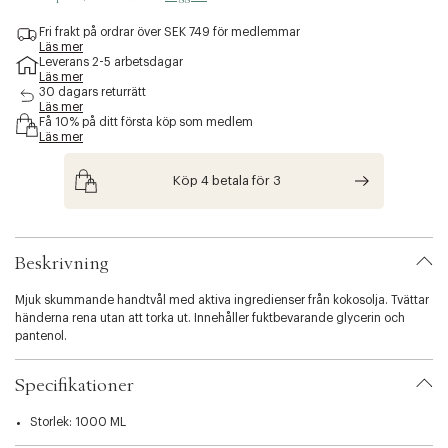
e
s
Fri frakt på ordrar över SEK 749 för medlemmar
Läs mer
s
Leverans 2-5 arbetsdagar
i
Läs mer
b
30 dagars returrätt
i
Läs mer
l
Få 10% på ditt första köp som medlem
Läs mer
i
t
y
Köp 4 betala för 3
.
v
a
r
Beskrivning
i
a
Mjuk skummande handtvål med aktiva ingredienser från kokosolja. Tvättar
t
händerna rena utan att torka ut. Innehåller fuktbevarande glycerin och
i
pantenol.
o
n
.
Specifikationer
s
e
Storlek: 1000 ML
l
e