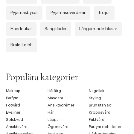
Pyjamasbyxor
Pyjamasöverdelar
Tröjor
Handdukar
Sängkläder
Långärmade blusar
Bralette bh
Populära kategorier
Makeup
Hårfärg
Nagellak
Parfym
Mascara
Styling
Fotvård
Ansiktscrémer
Brun utan sol
Eyeliner
Hår
Kroppsvård
Solskydd
Läppar
Fuktvård
Ansiktsvård
Ögonsvård
Parfym och dofter
Ansiktsmasker
Anti-age
Hårborttagning