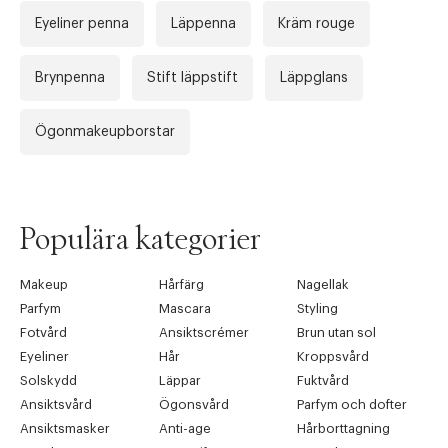
Eyeliner penna
Läppenna
Kräm rouge
Brynpenna
Stift läppstift
Läppglans
Ögonmakeupborstar
Populära kategorier
Makeup
Hårfärg
Nagellak
Parfym
Mascara
Styling
Fotvård
Ansiktscrémer
Brun utan sol
Eyeliner
Hår
Kroppsvård
Solskydd
Läppar
Fuktvård
Ansiktsvård
Ögonsvård
Parfym och dofter
Ansiktsmasker
Anti-age
Hårborttagning