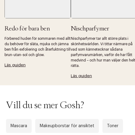
Redo för bara ben
Nischparfymer
Förbered huden för sommaren med allt
Nischparfymer tar allt större plats i
du behöver för släta, mjuka och jämna
skönhetsvärlden. Vi tittar närmare på
Tidigare
Nä
ben från exfoliering och återfuktning till
vad som kännetecknar sådana
brun-utan-sol och glow.
parfymvarumärken, varför de har fått
medvind – och hur man väljer den hel
Läs guiden
rätta.
Läs guiden
Vill du se mer Gosh?
Mascara
Makeupborstar för ansiktet
Toner