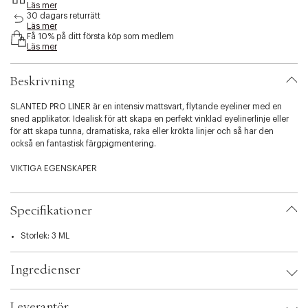
Läs mer
s
30 dagars returrätt
i
Läs mer
b
Få 10% på ditt första köp som medlem
i
Läs mer
l
i
Beskrivning
t
y
SLANTED PRO LINER är en intensiv mattsvart, flytande eyeliner med en
.
sned applikator. Idealisk för att skapa en perfekt vinklad eyelinerlinje eller
v
för att skapa tunna, dramatiska, raka eller krökta linjer och så har den
a
också en fantastisk färgpigmentering.
r
i
VIKTIGA EGENSKAPER
a
t
Matt finish
i
Vattenfast
o
Specifikationer
Sitter extremt bra och kladdar inte
n
Enkel att göra tunna, breda, raka eller krökta linjer med
.
Storlek: 3 ML
s
e
Ingredienser
l
e
c
Leverantör