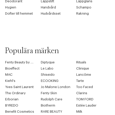
Deodorant
Läppstift
Läppglans
Hygien
Handvård
Schampo
Dofter till hemmet
Hudvårdsset
Rakning
Populära märken
Fenty Beauty by Rihanna
Diptyque
Rituals
Bioeffect
Le Labo
Clinique
MAC
Shiseido
Lancôme
Kiehl's
ECOOKING
Tarte
Yves Saint Laurent
Jo Malone London
Too Faced
The Ordinary
Fenty Skin
Clarins
Erborian
Rudolph Care
TOM FORD
BYREDO
Biotherm
Estée Lauder
Benefit Cosmetics
RARE BEAUTY
Milk