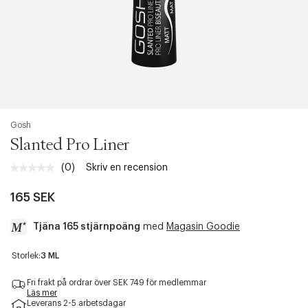
Gosh
Slanted Pro Liner
(0)
Skriv en recension
Inget
klassificeringsvärde.
Länk
165 SEK
till
samma
Tjäna 165 stjärnpoäng
med
Magasin Goodie
sida.
a
Storlek:
3 ML
c
c
Fri frakt på ordrar över SEK 749 för medlemmar
e
Läs mer
Leverans 2-5 arbetsdagar
s