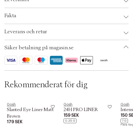
t
i
o
Leverantör:
Fakta
n
OBS:
Brand:
Gosh
Leverans och retur
EAN: 5711914143350
Ax numbers: 04967233
SKU: S00419616
Säker betalning på magasin.se
ID: ADEI77-0008
Rekommenderat för dig
Gosh
Gosh
Gosh
Slanted Eye Liner Matt
24H PRO LINER
Inten
159 SEK
150 S
Brown
0.35 G
7 G
179 SEK
Flera fär