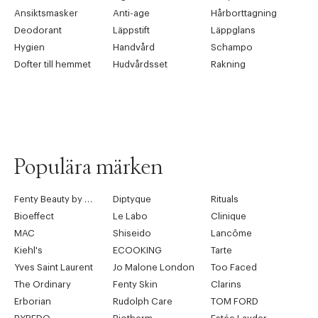
Ansiktsmasker
Anti-age
Hårborttagning
Deodorant
Läppstift
Läppglans
Hygien
Handvård
Schampo
Dofter till hemmet
Hudvårdsset
Rakning
Populära märken
Fenty Beauty by Rihanna
Diptyque
Rituals
Bioeffect
Le Labo
Clinique
MAC
Shiseido
Lancôme
Kiehl's
ECOOKING
Tarte
Yves Saint Laurent
Jo Malone London
Too Faced
The Ordinary
Fenty Skin
Clarins
Erborian
Rudolph Care
TOM FORD