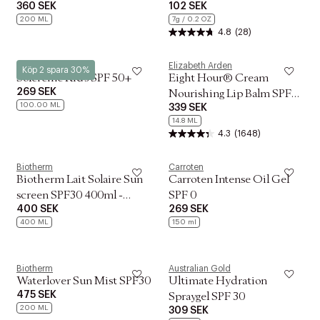
360 SEK
102 SEK
Stick SPF50+ PA++++
200 ML
7g / 0.2 OZ
4.8
(28)
P20
Elizabeth Arden
Köp 2 spara 30%
Solcreme Kids SPF 50+
Eight Hour® Cream
269 SEK
Nourishing Lip Balm SPF
100.00 ML
339 SEK
20
14.8 ML
4.3
(1648)
Biotherm
Carroten
Biotherm Lait Solaire Sun
Carroten Intense Oil Gel
screen SPF30 400ml -
SPF 0
400 SEK
269 SEK
vandfast
400 ML
150 ml
Biotherm
Australian Gold
Waterlover Sun Mist SPF30
Ultimate Hydration
475 SEK
Spraygel SPF 30
200 ML
309 SEK