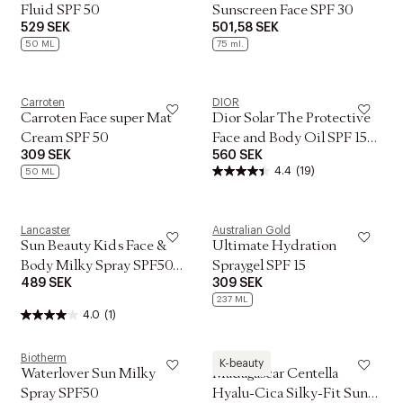
Fluid SPF 50
Sunscreen Face SPF 30
529 SEK
501,58 SEK
50 ML
75 ml.
Carroten
DIOR
Carroten Face super Mat
Dior Solar The Protective
Cream SPF 50
Face and Body Oil SPF 15
309 SEK
560 SEK
Sunscreen Oil
4.4
(19)
50 ML
Lancaster
Australian Gold
Sun Beauty Kids Face &
Ultimate Hydration
Body Milky Spray SPF50+
Spraygel SPF 15
489 SEK
309 SEK
150 ml
237 ML
4.0
(1)
Biotherm
SKIN1004
K-beauty
Waterlover Sun Milky
Madagascar Centella
Spray SPF50
Hyalu-Cica Silky-Fit Sun