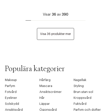
Visar
36
av
390
Visa 36 produkter mer
Populära kategorier
Makeup
Hårfärg
Nagellak
Parfym
Mascara
Styling
Fotvård
Ansiktscrémer
Brun utan sol
Eyeliner
Hår
Kroppsvård
Solskydd
Läppar
Fuktvård
Ansiktsvård
Ögonsvård
Parfym och dofter