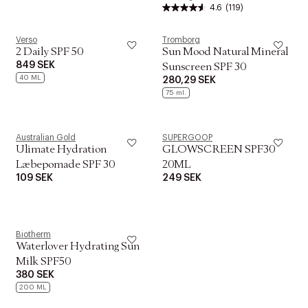
4.6
(119)
Verso
Tromborg
2 Daily SPF 50
Sun Mood Natural Mineral
849 SEK
Sunscreen SPF 30
40 ML
280,29 SEK
75 ml.
Australian Gold
SUPERGOOP
Ulimate Hydration
GLOWSCREEN SPF30
Læbepomade SPF 30
20ML
109 SEK
249 SEK
Biotherm
Waterlover Hydrating Sun
Milk SPF50
380 SEK
200 ML