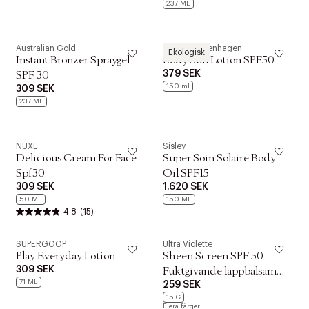
237 ML
Australian Gold
Woods Copenhagen
Ekologisk
Instant Bronzer Spraygel
Body Sun Lotion SPF50
379 SEK
SPF 30
150 ml
309 SEK
237 ML
NUXE
Sisley
Delicious Cream For Face
Super Soin Solaire Body
Spf30
Oil SPF15
309 SEK
1.620 SEK
50 ML
150 ML
4.8
(15)
SUPERGOOP
Ultra Violette
Play Everyday Lotion
Sheen Screen SPF 50 -
309 SEK
Fuktgivande läppbalsam
71 ML
259 SEK
med solskydd
15 G
Flera färger