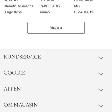
BYREDO
Biotherm
Estée Lauder
Benefit Cosmetics
RARE BEAUTY
Milk
Hugo Boss
Armani
Huda Beauty
Visa alla
KUNDSERVICE
GOODIE
Onlineköp
Edit cookies
Stäng
Orderstatus
APPEN
Förmåner
Leverans
Vanliga frågor
OM MAGASIN
Se medlemsfördelarna i Goodie-appen