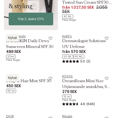
Tinted Sun Cream SPF30 -
& styling
2.055
från
1.027,50 SEK
Golden
SEK
40 ML
Köp 2, spara 20%
Flera färger
Bareminerals
Kiehl's
Nyhet
BARESKIN Daily Dewy
Dermatologist Solutions
Sunscreen Mineral SPF 30
UV Defense
489 SEK
från
570 SEK
30ml
30 ML
60 ML
Flera färger
5.0
(2)
Coola
KOSAS
Nyhet
Scalp & Hair Mist SPF 30
DreamBeam Mini Size
450 SEK
Utjämnande sminkbas, SPF
59 ml
279 SEK
30
15 ml
Flera färger
4.6
(646)
DIOR
Rituals