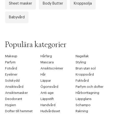
Sheet masker
Body Butter
Kroppsolja
Babyvård
Populära kategorier
Makeup
Hårfärg
Nagellak
Parfym
Mascara
Styling
Fotvård
Ansiktscrémer
Brun utan sol
Eyeliner
Hår
Kroppsvård
Solskydd
Läppar
Fuktvård
Ansiktsvård
Ögonsvård
Parfym och dofter
Ansiktsmasker
Anti-age
Hårborttagning
Deodorant
Läppstift
Läppglans
Hygien
Handvård
Schampo
Dofter till hemmet
Hudvårdsset
Rakning