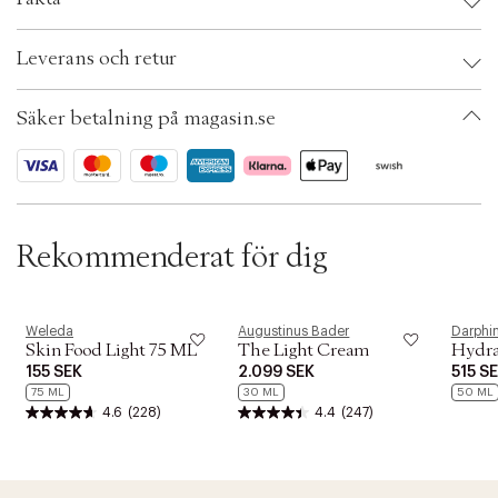
t
i
o
Brand:
Weleda
Leverans och retur
n
EAN: 4001638501484
Ax numbers: 04960929
SKU: S00418806
Säker betalning på magasin.se
ID: ADDZ24-0008
Rekommenderat för dig
Weleda
Augustinus Bader
Darphi
Skin Food Light 75 ML
The Light Cream
Hydra
155 SEK
2.099 SEK
515 S
75 ML
30 ML
50 ML
4.6
(228)
4.4
(247)