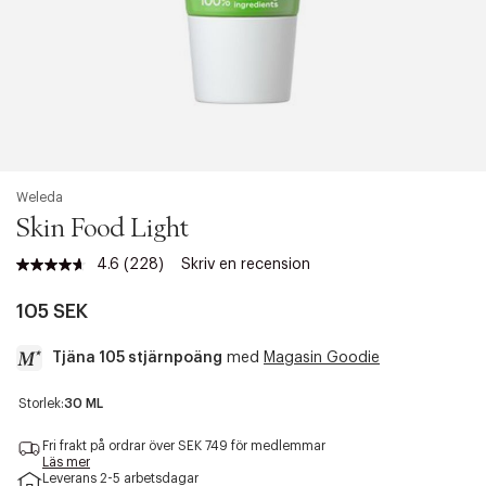
Weleda
Skin Food Light
4.6
(228)
Skriv en recension
Läs
228
recensioner.
105 SEK
Länk
till
Tjäna 105 stjärnpoäng
med
Magasin Goodie
samma
sida.
a
Storlek:
30 ML
c
c
Fri frakt på ordrar över SEK 749 för medlemmar
e
Läs mer
Leverans 2-5 arbetsdagar
s