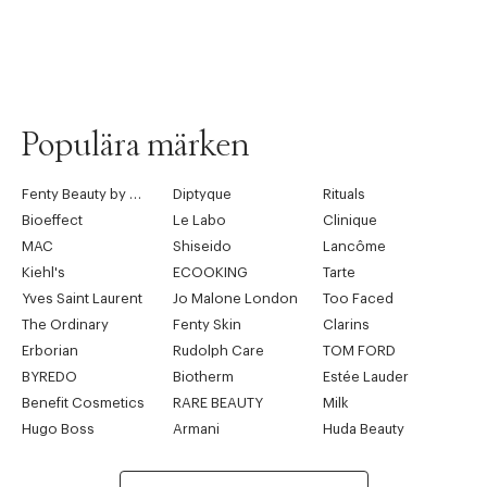
Populära märken
Fenty Beauty by Rihanna
Diptyque
Rituals
Bioeffect
Le Labo
Clinique
MAC
Shiseido
Lancôme
Kiehl's
ECOOKING
Tarte
Yves Saint Laurent
Jo Malone London
Too Faced
The Ordinary
Fenty Skin
Clarins
Erborian
Rudolph Care
TOM FORD
BYREDO
Biotherm
Estée Lauder
Benefit Cosmetics
RARE BEAUTY
Milk
Hugo Boss
Armani
Huda Beauty