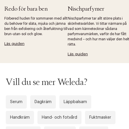
Redo för bara ben
Nischparfymer
Förbered huden för sommaren med allt
Nischparfymer tar allt större plats i
du behöver för släta, mjuka och jämna
skönhetsvärlden. Vi tittar närmare på
ben från exfoliering och återfuktning till
vad som kännetecknar sådana
brun-utan-sol och glow.
parfymvarumärken, varför de har fått
medvind – och hur man väljer den hel
Läs guiden
rätta.
Läs guiden
Vill du se mer Weleda?
Serum
Dagkräm
Läppbalsam
Handkräm
Hand- och fotvård
Fuktmasker