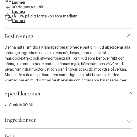
Läs mer
s
30 dagars returrätt
i
Läs mer
b
Få 10% på ditt första köp som medlem
i
Läs mer
l
i
Beskrivning
t
y
Denna lätta, smidiga Krämabsorberar omedelbart din Hud absorberar alla
.
naturliga ingredienser som sheasmör, bivax, kamomillextrakt,
v
marigoldextrakt och styvmorrosextrakt. Torr Hud som behöver fukt och
a
näring kommer omedelbart att kännas mjuk, hälsosam och välvårdad.
r
Bivax förhindrar fuktförlust och ger långvarigt skydd mot yttre påverkan.
i
Sheasmör stärker lipidbarriären samtidigt som fukt bevaras i huden.
a
Krämen har en mild doft av färsk apelsin och citrus som balanseras med
t
lugnande lavendel från eteriska oljor.
i
o
Specifikationer
n
.
Storlek: 30 ML
s
e
Ingredienser
l
e
c
Fakta