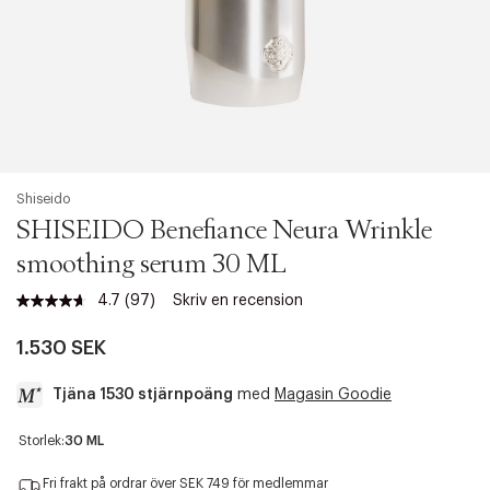
Shiseido
SHISEIDO Benefiance Neura Wrinkle
smoothing serum 30 ML
4.7
(97)
Skriv en recension
Läs
97
recensioner.
1.530 SEK
Länk
till
Tjäna 1530 stjärnpoäng
med
Magasin Goodie
samma
sida.
a
Storlek:
30 ML
c
c
Fri frakt på ordrar över SEK 749 för medlemmar