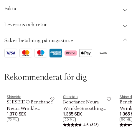
c
Fakta
t
i
o
Brand:
Shiseido
Leverans och retur
n
EAN: 768614155805
Ax numbers: 05070699
SKU: S00446069
Säker betalning på magasin.se
ID: ADOJ88-0008
Rekommenderat för dig
Shiseido
Shiseido
Shisei
SHISEIDO Benefiance
Benefiance Neura
Benef
Neura Wrinkle
Wrinkle Smoothing
Wrink
1.370 SEK
1.365 SEK
1.365
smoothing day emulsion
Cream 50 ml.
Cream
75 ML
50 ML
50 ML
75 ML
4.6
(323)