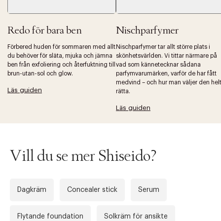
Redo för bara ben
Nischparfymer
Förbered huden för sommaren med allt
Nischparfymer tar allt större plats i
du behöver för släta, mjuka och jämna
skönhetsvärlden. Vi tittar närmare på
ben från exfoliering och återfuktning till
vad som kännetecknar sådana
brun-utan-sol och glow.
parfymvarumärken, varför de har fått
medvind – och hur man väljer den hel
Läs guiden
rätta.
Läs guiden
Vill du se mer Shiseido?
Dagkräm
Concealer stick
Serum
Flytande foundation
Solkräm för ansikte