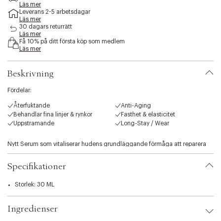
e
Läs mer
Leverans 2-5 arbetsdagar
s
Läs mer
s
30 dagars returrätt
i
Läs mer
b
Få 10% på ditt första köp som medlem
i
Läs mer
l
i
Beskrivning
t
y
Fördelar:
.
v
Återfuktande
Anti-Aging
a
Behandlar fina linjer & rynkor
Fasthet & elasticitet
r
Uppstramande
Long-Stay / Wear
i
a
Nytt Serum som vitaliserar hudens grundläggande förmåga att reparera
t
sig själv. Den tar huden tillbaka till den perfekta smidigheten och
i
elasticiteten. Formulerad med Retinol Soft Caps för att lyfta och fylla
o
Specifikationer
huden inifrån. Shiseidos innovativa ReNeura Technology+ och KOMBU-
n
Bounce Complex accelererar kraften för en mjukare, fastare och mer Hud.
.
Storlek: 30 ML
s
e
Ingredienser
l
e