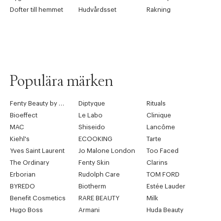
Dofter till hemmet
Hudvårdsset
Rakning
Populära märken
Fenty Beauty by Rihanna
Diptyque
Rituals
Bioeffect
Le Labo
Clinique
MAC
Shiseido
Lancôme
Kiehl's
ECOOKING
Tarte
Yves Saint Laurent
Jo Malone London
Too Faced
The Ordinary
Fenty Skin
Clarins
Erborian
Rudolph Care
TOM FORD
BYREDO
Biotherm
Estée Lauder
Benefit Cosmetics
RARE BEAUTY
Milk
Hugo Boss
Armani
Huda Beauty