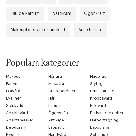
Eau de Parfum
Nattkräm
Ögonkräm
Makeupborstar för ansiktet
Ansiktskräm
Populära kategorier
Makeup
Hårfärg
Nagellak
Parfym
Mascara
Styling
Fotvård
Ansiktscrémer
Brun utan sol
Eyeliner
Hår
Kroppsvård
Solskydd
Läppar
Fuktvård
Ansiktsvård
Ögonsvård
Parfym och dofter
Ansiktsmasker
Anti-age
Hårborttagning
Deodorant
Läppstift
Läppglans
Hygien
Handvård
Schampo