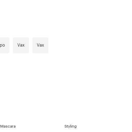
mpo
Vax
Vax
Mascara
Styling
r at kunne se