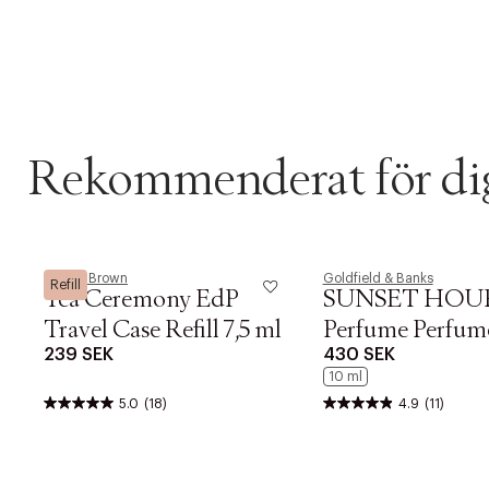
Rekommenderat för di
Molton Brown
Goldfield & Banks
Refill
Tea Ceremony EdP
SUNSET HOU
Travel Case Refill 7,5 ml
Perfume Perfume
239 SEK
430 SEK
Spray 10 ml
10 ml
5.0
(18)
4.9
(11)