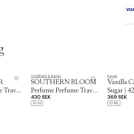
g
Goldfield & Banks
Kayali
R
SOUTHERN BLOOM
Vanilla 
 Travel
Perfume Perfume Travel
Sugar | 4
430 SEK
369 SEK
Spray 10 ml
Parfum1
10 ml
10 ML