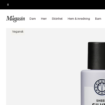
Pause
KÖP 2, SPARA 20%
på hårprodukter
Dam
Herr
Skönhet
Hem & inredning
Barn
Startsida
Skönhet
Hår
Hårvård
Balsam
Vegansk