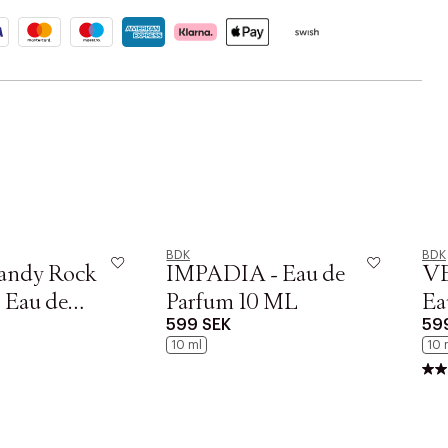
BDK
BDK
Candy Rock
IMPADIA - Eau de
V
2 Eau de
Parfum 10 ML
Ea
599 SEK
59
0 ML
10 ml
10 