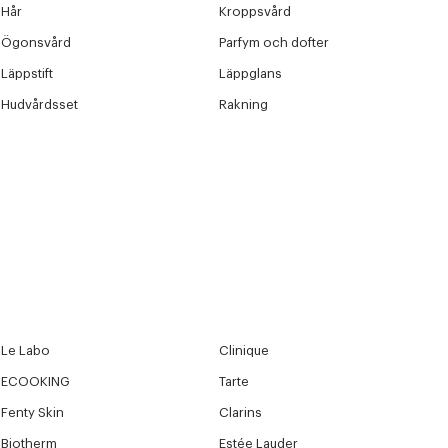
Nästa
Hår
Kroppsvård
Ögonsvård
Parfym och dofter
Läppstift
Läppglans
Hudvårdsset
Rakning
Le Labo
Clinique
ECOOKING
Tarte
Fenty Skin
Clarins
Biotherm
Estée Lauder