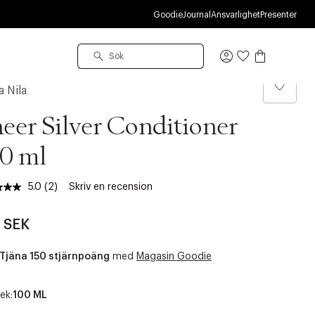
R
Goodie
Journal
Ansvarlighet
Presenter
Logga
in
a Nila
eer Silver Conditioner
0 ml
5.0
(2)
Skriv en recension
Läs
2
recensioner.
 SEK
Länk
till
samma
Tjäna 150 stjärnpoäng
med
Magasin Goodie
sida.
ek:
100 ML