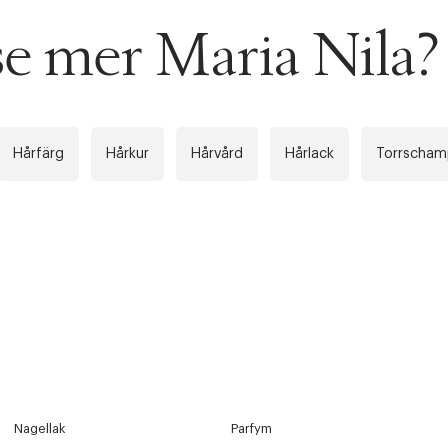
se mer Maria Nila?
Hårfärg
Hårkur
Hårvård
Hårlack
Torrscha
ITTADES TYVÄRR INTE
OUT PERSONAL DATA
t på ordrar över SEK 749 kr. för Goodie-medlemmar
Y ÖNSKAN
Nagellak
Parfym
rre ikke vise dig denne video. Tillad statistiske cookies fo
tid: 2-5 arbetsdagar.