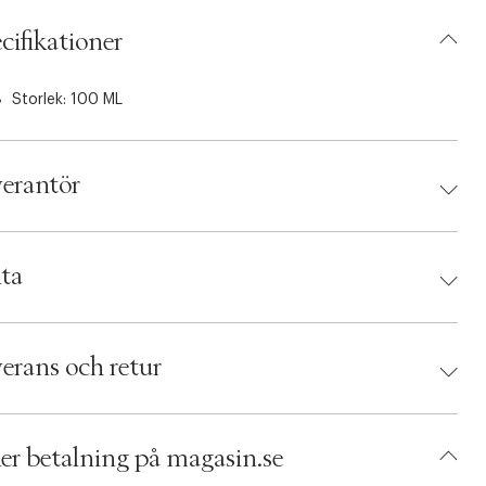
cifikationer
Storlek: 100 ML
erantör
antör:
ta
d:
Maria Nila
 7391681036468
erans och retur
umbers: 04995948
 S00426237
ADGU86-0008
er betalning på magasin.se