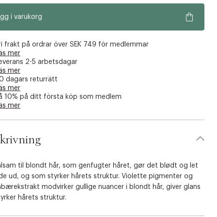
gg i varukorg
ri frakt på ordrar över SEK 749 för medlemmar
äs mer
everans 2-5 arbetsdagar
äs mer
0 dagars returrätt
äs mer
å 10% på ditt första köp som medlem
äs mer
krivning
lsam til blondt hår, som genfugter håret, gør det blødt og let
de ud, og som styrker hårets struktur. Violette pigmenter og
ærekstrakt modvirker gullige nuancer i blondt hår, giver glans
yrker hårets struktur.