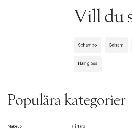
Vill du 
Schampo
Balsam
Hair gloss
Populära kategorier
PRODUKTEN H
WE CARE AB
Fri frak
LÄGG TILL N
Makeup
Hårfärg
Øv vi kan desvæ
Leverans