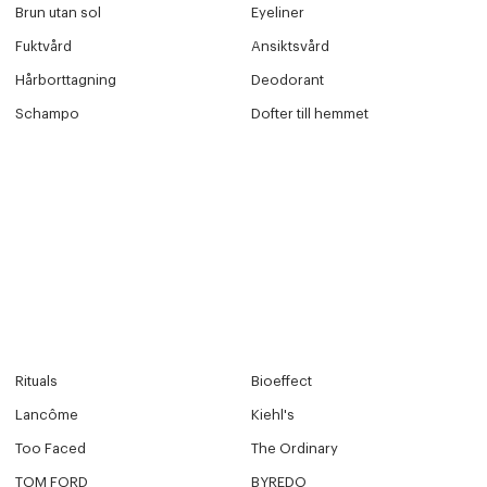
Brun utan sol
Eyeliner
Fuktvård
Ansiktsvård
 dagar.
Hårborttagning
Deodorant
Edit cookies
Schampo
Dofter till hemmet
Stäng
å ditt första köp som medlem
Rituals
Bioeffect
Lancôme
Kiehl's
Too Faced
The Ordinary
TOM FORD
BYREDO