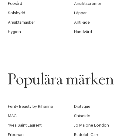
Tidigare
Fotvård
Ansiktscrémer
videoen
Solskydd
Läppar
Retur 30
Ansiktsmasker
Anti-age
Hygien
Handvård
Få 10% p
Populära märken
Fenty Beauty by Rihanna
Diptyque
MAC
Shiseido
Yves Saint Laurent
Jo Malone London
Erborian
Rudolph Care