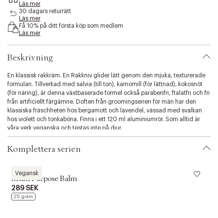
Läs mer
s
30 dagars returrätt
i
Läs mer
b
Få 10% på ditt första köp som medlem
i
Läs mer
l
i
Beskrivning
t
y
En klassisk rakkräm. En Rakkniv glider lätt genom den mjuka, texturerade
.
formulan. Tillverkad med salvia (till ton), kamomill (för lättnad), kokosnöt
v
(för näring), är denna växtbaserade formel också parabenfri, ftalatfri och fri
a
från artificiellt färgämne. Doften från groomingserien för män har den
r
klassiska fräschheten hos bergamott och lavendel, vässad med svalkan
i
hos violett och tonkaböna. Finns i ett 120 ml aluminiumrör. Som alltid är
a
våra verk veganska och testas inte på djur.
t
i
o
Komplettera serien
n
.
Le Labo
L
s
Vegansk
Multi Purpose Balm
e
289 SEK
l
25 gram
e
c