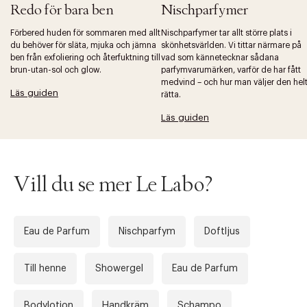
Redo för bara ben
Nischparfymer
Förbered huden för sommaren med allt
Nischparfymer tar allt större plats i
du behöver för släta, mjuka och jämna
skönhetsvärlden. Vi tittar närmare på
ben från exfoliering och återfuktning till
vad som kännetecknar sådana
brun-utan-sol och glow.
parfymvarumärken, varför de har fått
Tidigare
Nä
medvind – och hur man väljer den hel
Läs guiden
rätta.
Läs guiden
Vill du se mer Le Labo?
Eau de Parfum
Nischparfym
Doftljus
Till henne
Showergel
Eau de Parfum
Bodylotion
Handkräm
Schampo