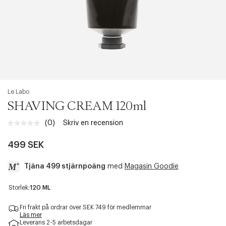
Le Labo
SHAVING CREAM 120ml
(0)
Skriv en recension
Inget
klassificeringsvärde.
Länk
499 SEK
till
samma
Tjäna 499 stjärnpoäng
med
Magasin Goodie
sida.
a
Storlek:
120 ML
c
c
Fri frakt på ordrar över SEK 749 för medlemmar
e
Läs mer
Leverans 2-5 arbetsdagar
s