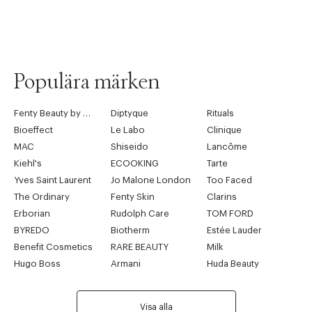
Populära märken
Fenty Beauty by Rihanna
Diptyque
Rituals
Bioeffect
Le Labo
Clinique
MAC
Shiseido
Lancôme
Kiehl's
ECOOKING
Tarte
Yves Saint Laurent
Jo Malone London
Too Faced
The Ordinary
Fenty Skin
Clarins
Erborian
Rudolph Care
TOM FORD
BYREDO
Biotherm
Estée Lauder
Benefit Cosmetics
RARE BEAUTY
Milk
Hugo Boss
Armani
Huda Beauty
Visa alla