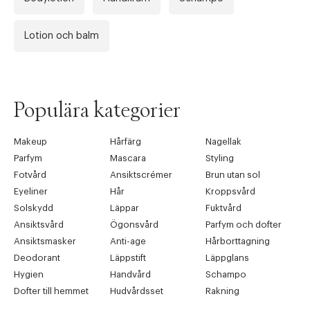
Lotion och balm
Populära kategorier
Makeup
Hårfärg
Nagellak
Parfym
Mascara
Styling
Fotvård
Ansiktscrémer
Brun utan sol
Eyeliner
Hår
Kroppsvård
Solskydd
Läppar
Fuktvård
Ansiktsvård
Ögonsvård
Parfym och dofter
Ansiktsmasker
Anti-age
Hårborttagning
Deodorant
Läppstift
Läppglans
Hygien
Handvård
Schampo
Dofter till hemmet
Hudvårdsset
Rakning