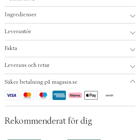
e
c
Ingredienser
t
i
o
Leverantör
n
Leverantör:
Fakta
OBS:
Säkerhetsinstruktioner:
Brand:
Ouai
Leverans och retur
EAN: 815402027056
Ax numbers: 04872238
SKU: S00411338
Säker betalning på magasin.se
ID: ADBF46-0008
Rekommenderat för dig