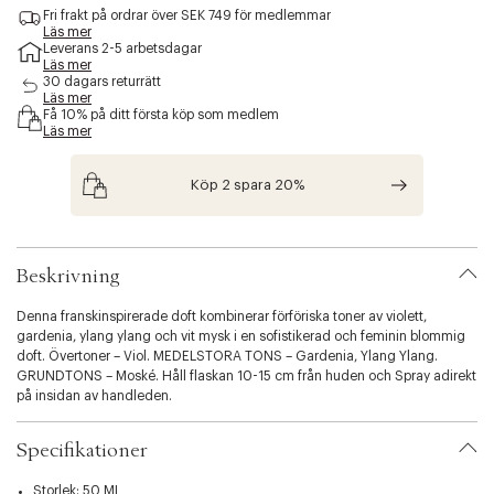
c
Fri frakt på ordrar över SEK 749 för medlemmar
e
Läs mer
Leverans 2-5 arbetsdagar
s
Läs mer
s
30 dagars returrätt
i
Läs mer
b
Få 10% på ditt första köp som medlem
i
Läs mer
l
i
Köp 2 spara 20%
t
y
.
v
a
Beskrivning
r
i
Denna franskinspirerade doft kombinerar förföriska toner av violett,
a
gardenia, ylang ylang och vit mysk i en sofistikerad och feminin blommig
t
doft. Övertoner – Viol. MEDELSTORA TONS – Gardenia, Ylang Ylang.
i
GRUNDTONS – Moské. Håll flaskan 10-15 cm från huden och Spray adirekt
o
på insidan av handleden.
n
.
Specifikationer
s
e
l
Storlek: 50 ML