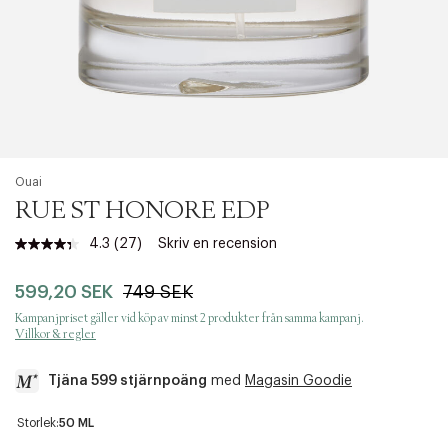
Ouai
RUE ST HONORE EDP
4.3
(27)
Skriv en recension
Läs
27
recensioner.
599,20 SEK
749 SEK
Länk
till
Kampanjpriset gäller vid köp av minst 2 produkter från samma kampanj.
samma
Villkor & regler
sida.
Tjäna 599 stjärnpoäng
med
Magasin Goodie
a
Storlek:
50 ML
c