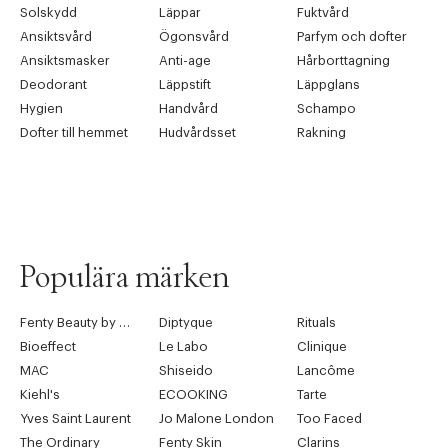
Solskydd
Läppar
Fuktvård
Ansiktsvård
Ögonsvård
Parfym och dofter
Ansiktsmasker
Anti-age
Hårborttagning
Deodorant
Läppstift
Läppglans
Hygien
Handvård
Schampo
Dofter till hemmet
Hudvårdsset
Rakning
Populära märken
Fenty Beauty by Rihanna
Diptyque
Rituals
Bioeffect
Le Labo
Clinique
MAC
Shiseido
Lancôme
Kiehl's
ECOOKING
Tarte
Yves Saint Laurent
Jo Malone London
Too Faced
The Ordinary
Fenty Skin
Clarins