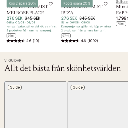
Ouai
Ouai
Solferi
Köp 2 spara 20%
Köp 2 spara 20%
FRAGRANCE MIST
FRAGRANCE MIST
Minui
MELROSE PLACE
IBIZA
EdP 7
276 SEK
345 SEK
276 SEK
345 SEK
1.799
Gäller 06/08 - 08/08
Gäller 06/08 - 08/08
70ml
Kampanjpriset gäller vid köp av minst
Kampanjpriset gäller vid köp av minst
2 produkter från samma kampanj.
2 produkter från samma kampanj.
97ml
97ml
4.6
(10)
4.6
(1092)
VI GUIDAR
Allt det bästa från skönhetsvärlden
Guide
Guide