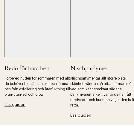
Redo för bara ben
Nischparfymer
Förbered huden för sommaren med allt
Nischparfymer tar allt större plats i
du behöver för släta, mjuka och jämna
skönhetsvärlden. Vi tittar närmare på
ben från exfoliering och återfuktning till
vad som kännetecknar sådana
brun-utan-sol och glow.
parfymvarumärken, varför de har fått
medvind – och hur man väljer den hel
Läs guiden
rätta.
Läs guiden