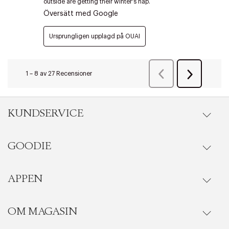
Edit cookies
Stäng
KUNDSERVICE
GOODIE
Onlineköp
Orderstatus
APPEN
Förmåner
Leverans
Vanliga frågor
OM MAGASIN
Se medlemsfördelarna i Goodie-appen