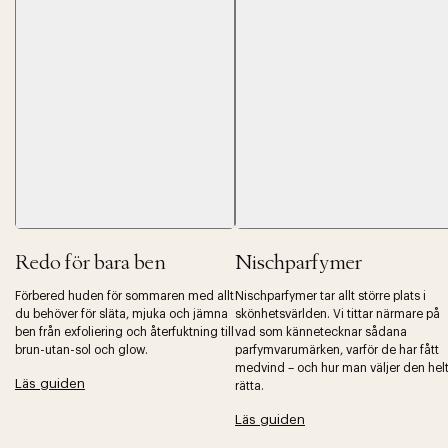
Tidigare
Nä
Redo för bara ben
Nischparfymer
Förbered huden för sommaren med allt
Nischparfymer tar allt större plats i
du behöver för släta, mjuka och jämna
skönhetsvärlden. Vi tittar närmare på
ben från exfoliering och återfuktning till
vad som kännetecknar sådana
brun-utan-sol och glow.
parfymvarumärken, varför de har fått
medvind – och hur man väljer den hel
Läs guiden
rätta.
Läs guiden