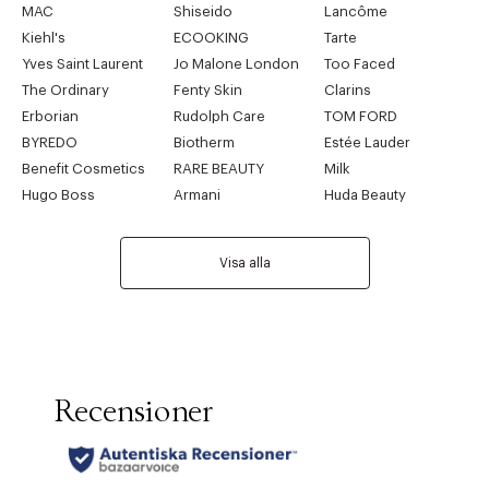
MAC
Shiseido
Lancôme
Kiehl's
ECOOKING
Tarte
Yves Saint Laurent
Jo Malone London
Too Faced
The Ordinary
Fenty Skin
Clarins
Erborian
Rudolph Care
TOM FORD
BYREDO
Biotherm
Estée Lauder
Benefit Cosmetics
RARE BEAUTY
Milk
Hugo Boss
Armani
Huda Beauty
Visa alla