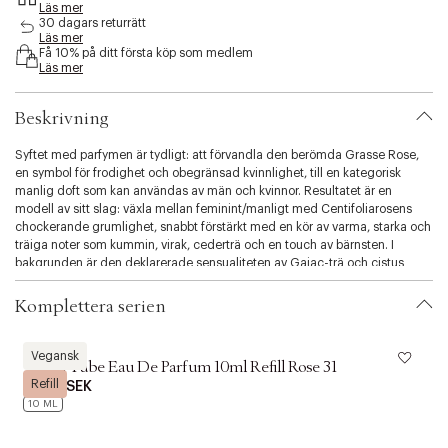
Läs mer
s
30 dagars returrätt
i
Läs mer
b
Få 10% på ditt första köp som medlem
i
Läs mer
l
i
Beskrivning
t
y
Syftet med parfymen är tydligt: att förvandla den berömda Grasse Rose,
.
en symbol för frodighet och obegränsad kvinnlighet, till en kategorisk
v
manlig doft som kan användas av män och kvinnor. Resultatet är en
a
modell av sitt slag: växla mellan feminint/manligt med Centifoliarosens
r
chockerande grumlighet, snabbt förstärkt med en kör av varma, starka och
i
träiga noter som kummin, virak, cederträ och en touch av bärnsten. I
a
bakgrunden är den deklarerade sensualiteten av Gaiac-trä och cistus
t
accentuerad av en distinkt djurnot, vilket ger denna parfym en
i
häpnadsväckande känsla av mystik.
o
Komplettera serien
n
.
Le Labo
L
s
Vegansk
Travel Tube Eau De Parfum 10ml Refill Rose 31
e
Refill
2.099 SEK
l
10 ML
e
c