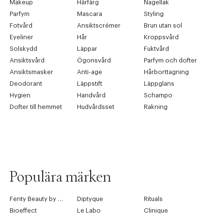
Makeup
Hårfärg
Nagellak
Parfym
Mascara
Styling
Fotvård
Ansiktscrémer
Brun utan sol
Eyeliner
Hår
Kroppsvård
Solskydd
Läppar
Fuktvård
Ansiktsvård
Ögonsvård
Parfym och dofter
Ansiktsmasker
Anti-age
Hårborttagning
Deodorant
Läppstift
Läppglans
Hygien
Handvård
Schampo
Dofter till hemmet
Hudvårdsset
Rakning
Populära märken
Fenty Beauty by Rihanna
Diptyque
Rituals
Bioeffect
Le Labo
Clinique