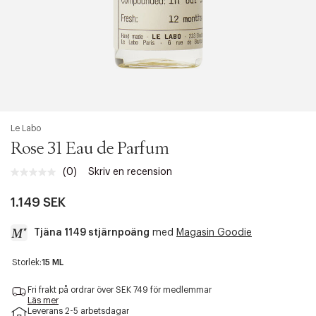
Le Labo
Rose 31 Eau de Parfum
(0)
Skriv en recension
Inget
klassificeringsvärde.
Länk
1.149 SEK
till
samma
Tjäna 1149 stjärnpoäng
med
Magasin Goodie
sida.
a
Storlek:
15 ML
c
c
Fri frakt på ordrar över SEK 749 för medlemmar
e
Läs mer
Leverans 2-5 arbetsdagar
s