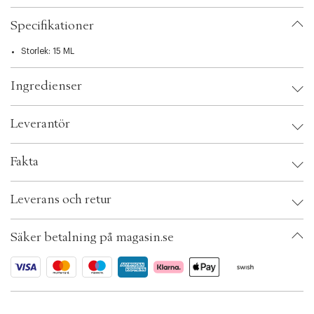
t
i
Specifikationer
o
n
Storlek: 15 ML
Ingredienser
Leverantör
Leverantör:
Fakta
OBS:
Säkerhetsinstruktioner:
Brand:
Le Labo
Leverans och retur
EAN: 842185119722
Ax numbers: 05052727
SKU: S00440980
Säker betalning på magasin.se
ID: ADMN69-0008