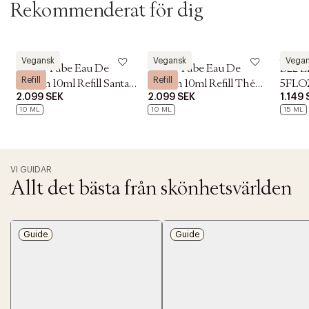
Rekommenderat för dig
Le Labo
Le Labo
Le Lab
Vegansk
Vegansk
Vega
Travel Tube Eau De
Travel Tube Eau De
B22 E
Refill
Refill
Parfum 10ml Refill Santal
Parfum 10ml Refill Thé
5FLO
2.099 SEK
2.099 SEK
1.149 
33
Noir 29
10 ML
10 ML
15 ML
VI GUIDAR
Allt det bästa från skönhetsvärlden
Guide
Guide