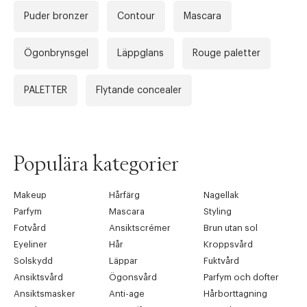
Puder bronzer
Contour
Mascara
Ögonbrynsgel
Läppglans
Rouge paletter
PALETTER
Flytande concealer
Populära kategorier
Makeup
Hårfärg
Nagellak
Parfym
Mascara
Styling
Fotvård
Ansiktscrémer
Brun utan sol
Eyeliner
Hår
Kroppsvård
Solskydd
Läppar
Fuktvård
Ansiktsvård
Ögonsvård
Parfym och dofter
Ansiktsmasker
Anti-age
Hårborttagning