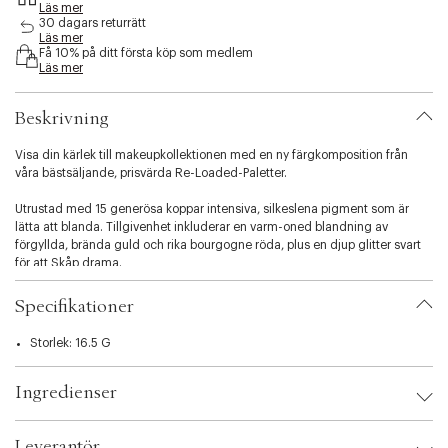
Läs mer
s
30 dagars returrätt
i
Läs mer
b
Få 10% på ditt första köp som medlem
i
Läs mer
l
i
Beskrivning
t
y
Visa din kärlek till makeupkollektionen med en ny färgkomposition från
.
våra bästsäljande, prisvärda Re-Loaded-Paletter.
v
a
Utrustad med 15 generösa koppar intensiva, silkeslena pigment som är
r
lätta att blanda. Tillgivenhet inkluderar en varm-oned blandning av
i
förgyllda, brända guld och rika bourgogne röda, plus en djup glitter svart
a
för att Skåp drama.
t
i
Spraya din makeupborste med Revolution Hyaluronic Fixing Spray för att
o
Specifikationer
förbättra färgen.
n
.
Storlek: 16.5 G
s
e
Ingredienser
l
e
c
Leverantör