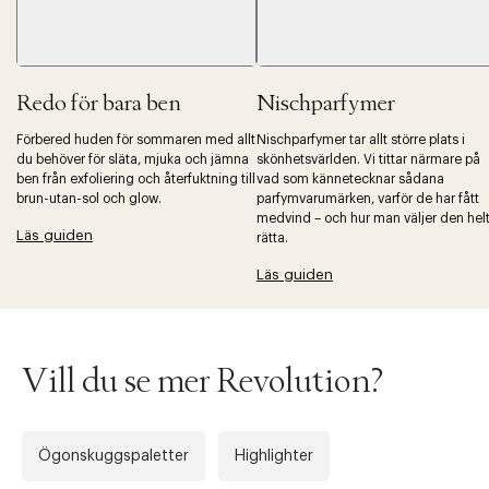
Redo för bara ben
Nischparfymer
Förbered huden för sommaren med allt
Nischparfymer tar allt större plats i
du behöver för släta, mjuka och jämna
skönhetsvärlden. Vi tittar närmare på
ben från exfoliering och återfuktning till
vad som kännetecknar sådana
brun-utan-sol och glow.
parfymvarumärken, varför de har fått
medvind – och hur man väljer den hel
Läs guiden
rätta.
Läs guiden
Vill du se mer Revolution?
Ögonskuggspaletter
Highlighter