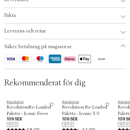
t
i
o
Leverantör:
Fakta
n
Brand:
Revolution
Leverans och retur
EAN: 5057566138222
Ax numbers: 05436095
SKU: S00531697
Säker betalning på magasin.se
ID: AETC33-0008
Rekommenderat för dig
Revolution
Revolution
Revolut
RevolutionRe-Loaded
Revolution Re-Loaded
Revol
Palette - Iconic Fever
Palette - Iconic 3. 0
Palett
109 SEK
109 SEK
109 S
16.5 G
16.5 G
16.5 G
4.8
(12)
4.3
(32)