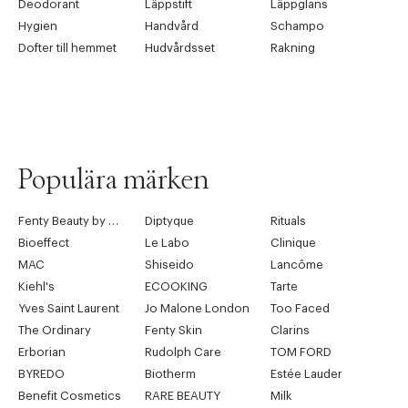
Deodorant
Läppstift
Läppglans
Hygien
Handvård
Schampo
Dofter till hemmet
Hudvårdsset
Rakning
Populära märken
Fenty Beauty by Rihanna
Diptyque
Rituals
Bioeffect
Le Labo
Clinique
MAC
Shiseido
Lancôme
Kiehl's
ECOOKING
Tarte
Yves Saint Laurent
Jo Malone London
Too Faced
The Ordinary
Fenty Skin
Clarins
Erborian
Rudolph Care
TOM FORD
BYREDO
Biotherm
Estée Lauder
Benefit Cosmetics
RARE BEAUTY
Milk