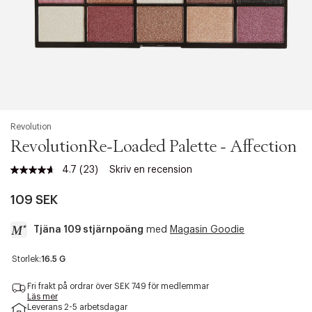
Revolution
RevolutionRe-Loaded Palette - Affection
4.7
(23)
Skriv en recension
Läs
23
recensioner.
109 SEK
Länk
till
Tjäna 109 stjärnpoäng
med
Magasin Goodie
samma
sida.
a
Storlek:
16.5 G
c
c
Fri frakt på ordrar över SEK 749 för medlemmar
e
Läs mer
Leverans 2-5 arbetsdagar
s