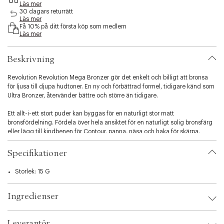
Läs mer
s
30 dagars returrätt
i
Läs mer
b
Få 10% på ditt första köp som medlem
i
Läs mer
l
i
Beskrivning
t
y
Revolution Revolution Mega Bronzer gör det enkelt och billigt att bronsa
.
för ljusa till djupa hudtoner. En ny och förbättrad formel, tidigare känd som
v
Ultra Bronzer, återvänder bättre och större än tidigare.
a
r
Ett allt-i-ett stort puder kan byggas för en naturligt stor matt
i
bronsfördelning. Fördela över hela ansiktet för en naturligt solig bronsfärg
a
eller lägg till kindbenen för Contour, panna, näsa och haka för skärpa.
t
Avsluta med en av våra Revolution Reloaded Highlighters för extra ljus till
i
de viktigaste områdena i ansiktet.
o
Specifikationer
n
Inga djurförsök. Vegansk.
.
Storlek: 15 G
s
e
Ingredienser
l
e
c
Leverantör