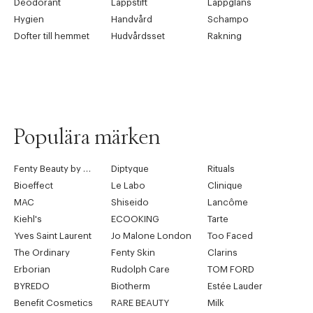
Deodorant
Läppstift
Läppglans
Hygien
Handvård
Schampo
Dofter till hemmet
Hudvårdsset
Rakning
Populära märken
Fenty Beauty by Rihanna
Diptyque
Rituals
Bioeffect
Le Labo
Clinique
MAC
Shiseido
Lancôme
Kiehl's
ECOOKING
Tarte
Yves Saint Laurent
Jo Malone London
Too Faced
The Ordinary
Fenty Skin
Clarins
Erborian
Rudolph Care
TOM FORD
BYREDO
Biotherm
Estée Lauder
Benefit Cosmetics
RARE BEAUTY
Milk