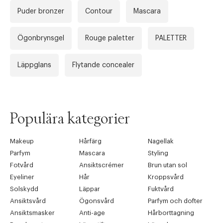
Puder bronzer
Contour
Mascara
Ögonbrynsgel
Rouge paletter
PALETTER
Läppglans
Flytande concealer
Populära kategorier
Makeup
Hårfärg
Nagellak
Parfym
Mascara
Styling
Fotvård
Ansiktscrémer
Brun utan sol
Eyeliner
Hår
Kroppsvård
Solskydd
Läppar
Fuktvård
Ansiktsvård
Ögonsvård
Parfym och dofter
Ansiktsmasker
Anti-age
Hårborttagning