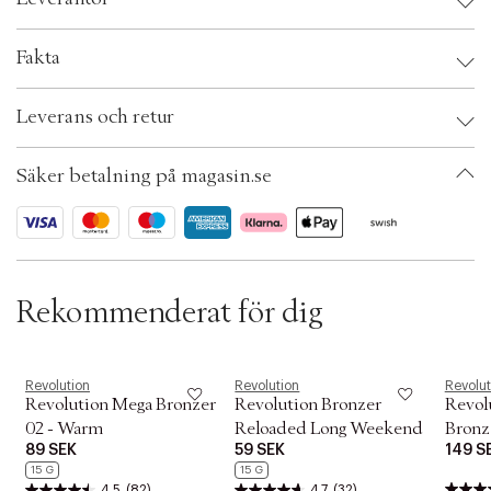
t
i
o
Leverantör:
Fakta
n
OBS:
Brand:
Revolution
Leverans och retur
EAN: 5057566079167
Ax numbers: 05436071
SKU: S00531673
Säker betalning på magasin.se
ID: AETE17-0008
Rekommenderat för dig
Revolution
Revolution
Revolut
Revolution Mega Bronzer
Revolution Bronzer
Revol
02 - Warm
Reloaded Long Weekend
Bronze
89 SEK
59 SEK
149 S
15 G
15 G
4.5
(82)
4.7
(32)