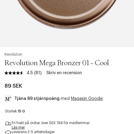
Revolution
Revolution Mega Bronzer 01 - Cool
4.5
(81)
Skriv en recension
Läs
81
recensioner.
89 SEK
Länk
till
Tjäna 89 stjärnpoäng
med
Magasin Goodie
samma
sida.
a
Storlek:
15 G
c
c
Fri frakt på ordrar över SEK 749 för medlemmar
e
Läs mer
Leverans 2-5 arbetsdagar
s