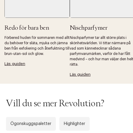
Redo för bara ben
Nischparfymer
Förbered huden för sommaren med allt
Nischparfymer tar allt större plats i
du behöver för släta, mjuka och jämna
skönhetsvärlden. Vi tittar närmare på
ben från exfoliering och återfuktning till
vad som kännetecknar sådana
brun-utan-sol och glow.
parfymvarumärken, varför de har fått
medvind – och hur man väljer den hel
Läs guiden
rätta.
Läs guiden
Vill du se mer Revolution?
Ögonskuggspaletter
Highlighter