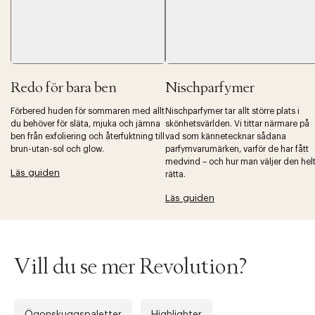
Redo för bara ben
Nischparfymer
Förbered huden för sommaren med allt
Nischparfymer tar allt större plats i
du behöver för släta, mjuka och jämna
skönhetsvärlden. Vi tittar närmare på
ben från exfoliering och återfuktning till
vad som kännetecknar sådana
brun-utan-sol och glow.
parfymvarumärken, varför de har fått
medvind – och hur man väljer den hel
Läs guiden
rätta.
Läs guiden
Vill du se mer Revolution?
Ögonskuggspaletter
Highlighter