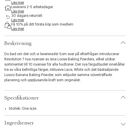
e
Läs mer
Leverans 2-5 arbetsdagar
s
Läs mer
s
30 dagars returrätt
i
Läs mer
b
Få 10% på ditt första köp som medlem
i
Läs mer
l
i
Beskrivning
t
y
Du bad om det och vi levererade! Som svar på efterfrågan introducerar
.
Revolution 7 nya nyanser av sina Loose Baking Powders, vilket utökar
v
sortimentet till 10 nyanser för alla hudtoner. Det nya färgutbudet innehåller
a
tre av våra befintliga färger, inklusive Lace, White och det bästsäljande
r
Luxury Banana Baking Powder, som erbjuder samma oöverträffade
i
placering och uppljusande kraft som originalet.
a
t
Sedan lanseringen har vårt bästsäljande bananpulver sålts till 1 miljon
i
kunder i Storbritannien. Det blev den mest eftertraktade produkten på
o
Specifikationer
revolutionbeauty.com. Vi har sålt över en halv miljon i Superdrug, och det
n
är nu nummer ett över produkter i USA för Revolution Beauty.
.
Storlek: One size
s
En favorit för att förlänga användningen av Makeup, ta bort glans samt
e
upplysa och balansera hudtonen. Detta finmalda puder kan strös över med
Ingredienser
l
Revolution Bake and Finish Brush. För en naturlig touch, använd den mjuka
e