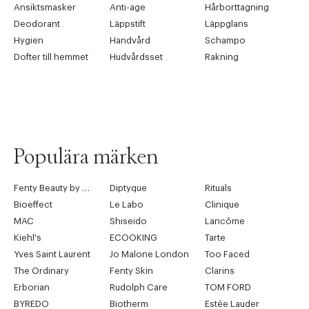
Ansiktsmasker
Anti-age
Hårborttagning
Deodorant
Läppstift
Läppglans
Hygien
Handvård
Schampo
Dofter till hemmet
Hudvårdsset
Rakning
Populära märken
Fenty Beauty by Rihanna
Diptyque
Rituals
Bioeffect
Le Labo
Clinique
MAC
Shiseido
Lancôme
Kiehl's
ECOOKING
Tarte
Yves Saint Laurent
Jo Malone London
Too Faced
The Ordinary
Fenty Skin
Clarins
Erborian
Rudolph Care
TOM FORD
BYREDO
Biotherm
Estée Lauder