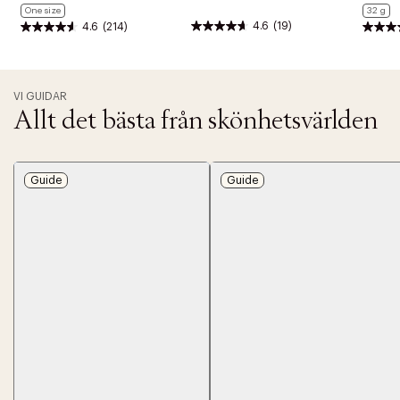
One size
32 g
4.6
(19)
4.6
(214)
VI GUIDAR
Allt det bästa från skönhetsvärlden
Guide
Guide