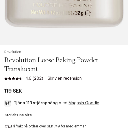
Revolution
Revolution Loose Baking Powder
Translucent
4.6
(282)
Skriv en recension
Läs
282
recensioner.
119 SEK
Länk
till
Tjäna 119 stjärnpoäng
med
Magasin Goodie
samma
sida.
a
Storlek:
One size
c
c
Fri frakt på ordrar över SEK 749 för medlemmar