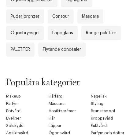
Puder bronzer
Contour
Mascara
Ögonbrynsgel
Läppglans
Rouge paletter
PALETTER
Flytande concealer
Populära kategorier
Makeup
Hårfärg
Nagellak
Parfym
Mascara
Styling
Fotvård
Ansiktscrémer
Brun utan sol
Eyeliner
Hår
Kroppsvård
Solskydd
Läppar
Fuktvård
Ansiktsvård
Ögonsvård
Parfym och dofter